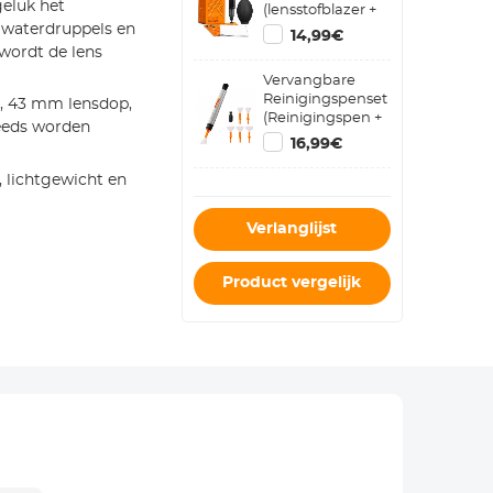
geluk het
(lensstofblazer +
reinigingspen +
 waterdruppels en
14,99€
macrovezelreinigingsdoekje)
wordt de lens
Vervangbare
Reinigingspenset
n, 43 mm lensdop,
(Reinigingspen +
teeds worden
Siliconenkop * 2 +
16,99€
Reinigingsstaaf
voor Het
 lichtgewicht en
Volledige Frame *
6)
Verlanglijst
Product vergelijk