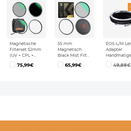
Magnetische
55 mm
EOS-L/M Le
Filterset 52mm
Magnetisch
Adapter
(UV + CPL +
Black Mist Filter
Handmatig
ND1000 +
1/4 Lens Filter
Focus
9€
75,99€
65,99€
49,88€
Basisring) 1s
Voor Speciale
Compatibel
Snelle Installatie
Effecten HD
Canon EF
met 28 Lagen
Meerlaags
Lenzen voor
Coating - Nano
Gecoat
Leica M Ca
Xcel Serie
Waterdicht /
Lichaam
Krasbestendig /
Antireflectie
Nano Xcel Serie