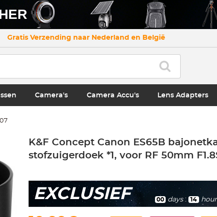
CHER
Gratis Verzending naar Nederland en België
ssen
Camera's
Camera Accu's
Lens Adapters
107
K&F Concept Canon ES65B bajonetka
stofzuigerdoek *1, voor RF 50mm F1.
EXCLUSIEF
days
:
hour
00
14