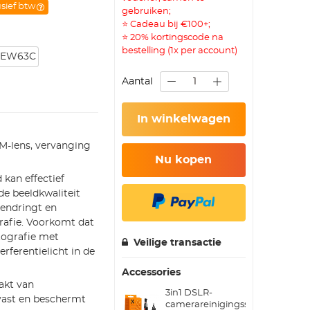
usief btw
gebruiken;
⭐ Cadeau bij €100+;
⭐ 20% kortingscode na
bestelling (1x per account)
 EW63C
Aantal
In winkelwagen
M-lens, vervanging
Nu kopen
 kan effectief
de beeldkwaliteit
nendringt en
ografie. Voorkomt dat
tografie met
Veilige transactie
rferentielicht in de
Accessories
akt van
3in1 DSLR-
vast en beschermt
camerareinigingsset