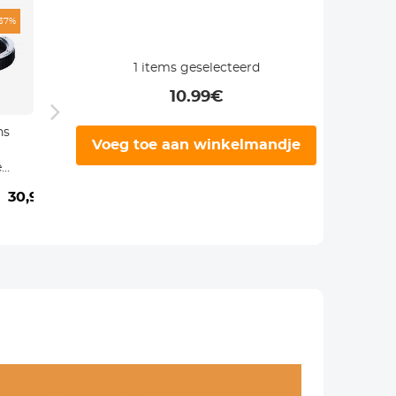
-37%
1
items geselecteerd
10.99
€
ns
Voeg toe aan winkelmandje
e
30,99€
e
mera