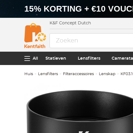
15% KORTING + €10 VOU
K&F Concept Dutch
All
Statieven
Lensfilters
Camerata
Huis
Lensfilters
Filteraccessoires
Lenskap
KF03.