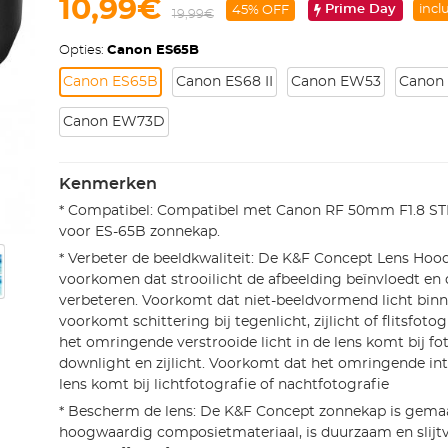
10,99€
Prime Day
incl
45% OFF
19,99€
Opties:
Canon ES65B
Canon ES65B
Canon ES68 II
Canon EW53
Canon
Canon EW73D
Kenmerken
* Compatibel: Compatibel met Canon RF 50mm F1.8 ST
voor ES-65B zonnekap.
* Verbeter de beeldkwaliteit: De K&F Concept Lens Hood
voorkomen dat strooilicht de afbeelding beïnvloedt en 
verbeteren. Voorkomt dat niet-beeldvormend licht bin
voorkomt schittering bij tegenlicht, zijlicht of flitsfot
het omringende verstrooide licht in de lens komt bij fo
downlight en zijlicht. Voorkomt dat het omringende inte
lens komt bij lichtfotografie of nachtfotografie
* Bescherm de lens: De K&F Concept zonnekap is gema
hoogwaardig composietmateriaal, is duurzaam en slijt