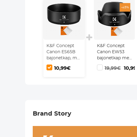
-45%
K&F Concept
K&F Concept
Canon ES65B
Canon EW53
bajonetkap, met
bajonetkap met
een
een
10,99€
19,99€
10,9
stofzuigerdoek
stofzuigerdoek
*1, voor RF
*1, geschikt voor
50mm F1.8STM
EF-M 15-45 mm
lens
f/3.5-6.3 IS STM;
RF-S 18-45 mm
f/4.5-6.3 IS STM
en andere
Brand Story
lenzen