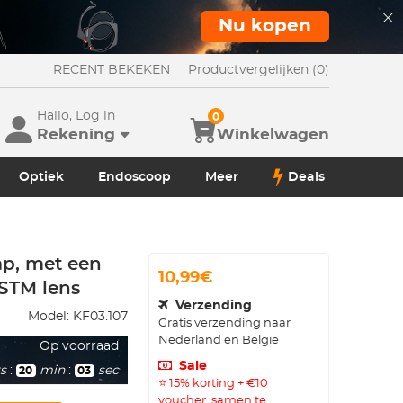
Nu kopen
RECENT BEKEKEN
Productvergelijken (0)
Hallo, Log in
0
Rekening
Winkelwagen
Optiek
Endoscoop
Meer
Deals
p, met een
10,99€
8STM lens
Verzending
Model:
KF03.107
Gratis verzending naar
Nederland en België
Op voorraad
Sale
s
:
min
:
sec
20
02
⭐ 15% korting + €10
voucher, samen te