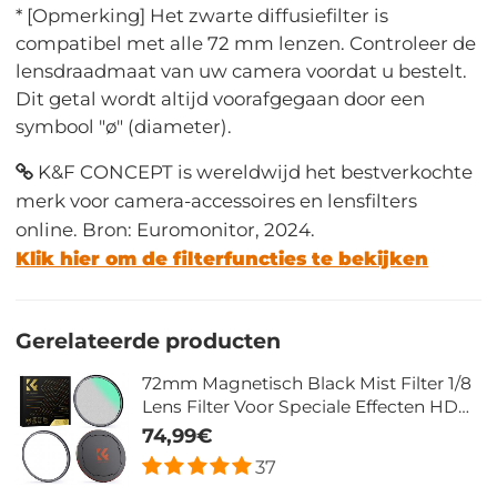
* [Opmerking] Het zwarte diffusiefilter is
compatibel met alle 72 mm lenzen. Controleer de
lensdraadmaat van uw camera voordat u bestelt.
Dit getal wordt altijd voorafgegaan door een
symbool "ø" (diameter).
K&F CONCEPT is wereldwijd het bestverkochte
merk voor camera-accessoires en lensfilters
online. Bron: Euromonitor, 2024.
Klik hier om de filterfuncties te bekijken
Gerelateerde producten
72mm Magnetisch Black Mist Filter 1/8
Lens Filter Voor Speciale Effecten HD
Meerlaags Gecoat Waterdicht /
74,99€
Krasbestendig / Antireflectie Nano Xcel
37
Serie