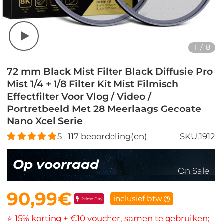
1
/
8
72 mm Black Mist Filter Black Diffusie Pro
Mist 1/4 + 1/8 Filter Kit Mist Filmisch
Effectfilter Voor Vlog / Video /
Portretbeeld Met 28 Meerlaags Gecoate
Nano Xcel Serie
5
117
beoordeling(en)
SKU.1912
Op voorraad
On Sale
90,99€
inclusief btw
Prime Day
⭐ 15% korting + €10 voucher, samen te gebruiken;