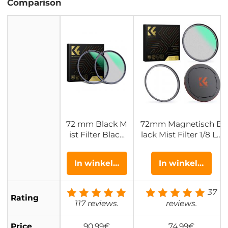
Comparison
72 mm Black M
72mm Magnetisch B
ist Filter Black
lack Mist Filter 1/8 Le
Diffusie Pro Mis
ns Filter Voor Special
t 1/4 + 1/8 Filter
e Effecten HD Meerla
In winkelwagen
In winkelwagen
Kit Mist Filmisc
ags Gecoat Waterdic
h Effectfilter Vo
ht / Krasbestendig /
or Vlog / Video
Antireflectie Nano Xc
37
Rating
/ Portretbeeld
el Serie
117 reviews.
reviews.
Met 28 Meerlaa
gs Gecoate Na
Price
90,99€
74,99€