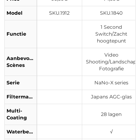
no Xcel Serie
Model
SKU.1912
SKU.1840
1 Second
Functie
Switch/Zacht
hoogtepunt
Video
Aanbevolen
Shooting/Landschap
Scènes
Fotografie
Serie
NaNo-X series
Filtermateriaal
Japans AGC-glas
Multi-
28 lagen
Coating
Waterbestendig
√