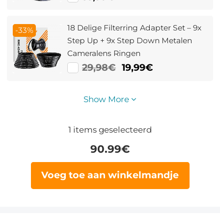
Nano Xcel Serie
18 Delige Filterring Adapter Set – 9x
-33%
Step Up + 9x Step Down Metalen
Cameralens Ringen
29,98€
19,99€
Show More
1
items geselecteerd
90.99
€
Voeg toe aan winkelmandje