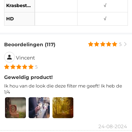
Krasbestendig
√
HD
√
Beoordelingen (117)
5
Vincent
5
Geweldig product!
Ik hou van de look die deze filter me geeft! Ik heb de
1/4
24-08-2024