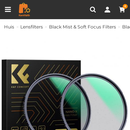
Productvergelijken (0)
RECENT BEKEKEN
0
Huis
Lensfilters
Black Mist & Soft Focus Filters
Bla