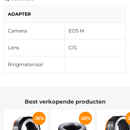
ADAPTER
Camera
EOS M
Lens
C/G
Ringmateriaal
Best verkopende producten
-31%
-23%
-