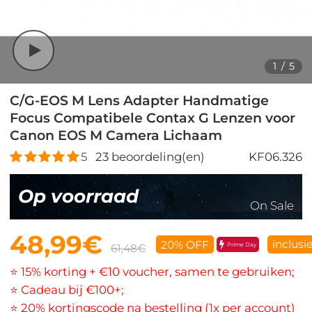
1
/
5
C/G-EOS M Lens Adapter Handmatige
Focus Compatibele Contax G Lenzen voor
Canon EOS M Camera Lichaam
5
23
beoordeling(en)
KF06.326
Op voorraad
On Sale
48,99€
inclusi
20% OFF
Prime Day
61,48€
⭐ 15% korting + €10 voucher, samen te gebruiken;
⭐ Cadeau bij €100+;
⭐ 20% kortingscode na bestelling (1x per account)