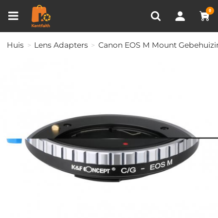
Productvergelijken (0)
RECENT BEKEKEN
0
Huis
Lens Adapters
Canon EOS M Mount Gebehuizi