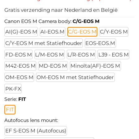
Gratis verzending naar Nederland en België
Canon EOS M Camera body:
C/G-EOS M
AI(G)-EOS M
AI-EOS.M
C/G-EOS M
C/Y-EOS M
C/Y-EOS M met Statiefhouder
EOS-EOS.M
FD-EOS M
L/M-EOS M
L/R-EOS M
L39 - EOS M
M42-EOS M
MD-EOS M
Minolta(AF)-EOS M
OM-EOS M
OM-EOS M met Statiefhouder
PK-FX
Serie:
FIT
FIT
Autofocus lens mount:
EF S-EOS M (Autofocus)