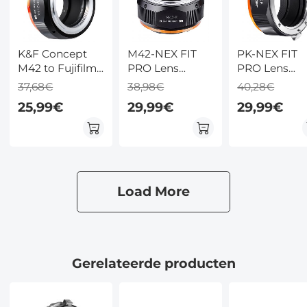
K&F Concept
M42-NEX FIT
PK-NEX FIT
M42 to Fujifilm
PRO Lens
PRO Lens
X Mount
Adapter –
Adapter
37,68€
38,98€
40,28€
Adapter
Handmatige
Handmatige
25,99€
29,99€
29,99€
Focus voor M42
Focus
DSLR Lenzen
Compatible
op Sony E-
Pentax PK K
mount Cameras
Lenzen voor
Sony E Came
Lichaam
Load More
Gerelateerde producten