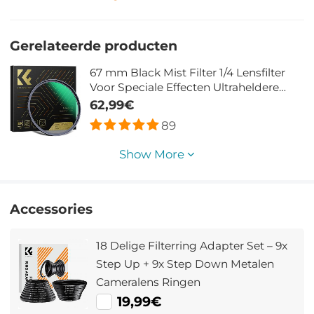
Gerelateerde producten
67 mm Black Mist Filter 1/4 Lensfilter
Voor Speciale Effecten Ultraheldere
Meerlaagse Coating Waterdicht
62,99€
Krasbestendig En Antireflecterend
89
Nano Xcel Serie
Show More
Accessories
18 Delige Filterring Adapter Set – 9x
Step Up + 9x Step Down Metalen
Cameralens Ringen
19,99€