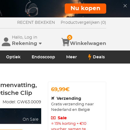
Nu kopen
RECENT BEKEKEN
Productvergelijken (0)
Hallo, Log in
0
Rekening
Winkelwagen
Optiek
Endoscoop
Meer
Deals
amenvatting,
69,99€
ische Clip
Verzending
Model:
GW63.0009
Gratis verzending naar
Nederland en België
Sale
On Sale
⭐ 15% korting + €10
voucher, samen te