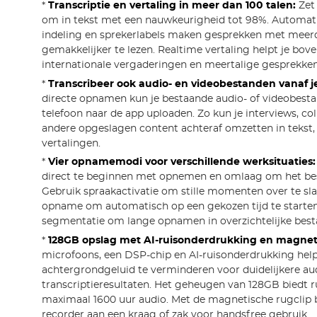
*
Transcriptie en vertaling in meer dan 100 talen:
Zet
om in tekst met een nauwkeurigheid tot 98%. Automati
indeling en sprekerlabels maken gesprekken met meer
gemakkelijker te lezen. Realtime vertaling helpt je bove
internationale vergaderingen en meertalige gesprekken
*
Transcribeer ook audio- en videobestanden vanaf je
directe opnamen kun je bestaande audio- of videobesta
telefoon naar de app uploaden. Zo kun je interviews, co
andere opgeslagen content achteraf omzetten in tekst
vertalingen.
*
Vier opnamemodi voor verschillende werksituaties:
direct te beginnen met opnemen en omlaag om het bes
Gebruik spraakactivatie om stille momenten over te sl
opname om automatisch op een gekozen tijd te starte
segmentatie om lange opnamen in overzichtelijke best
*
128GB opslag met AI-ruisonderdrukking en magneti
microfoons, een DSP-chip en AI-ruisonderdrukking hel
achtergrondgeluid te verminderen voor duidelijkere au
transcriptieresultaten. Het geheugen van 128GB biedt 
maximaal 1600 uur audio. Met de magnetische rugclip b
recorder aan een kraag of zak voor handsfree gebruik.