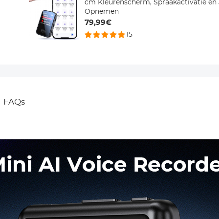
cm Kleurenscherm, Spraakactivatie en
Opnemen
79,99€
15
FAQs