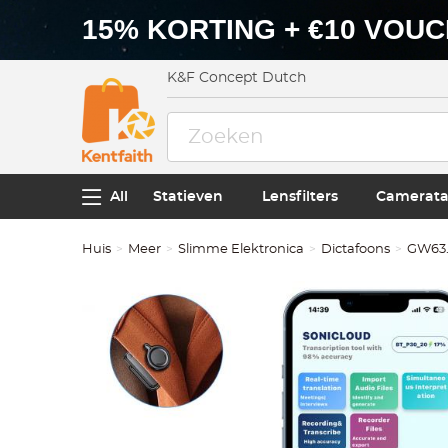
15% KORTING + €10 VOU
K&F Concept Dutch
All
Statieven
Lensfilters
Camerata
Huis
Meer
Slimme Elektronica
Dictafoons
GW63