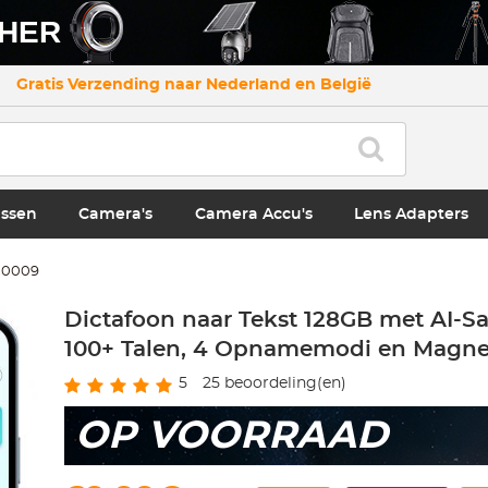
CHER
Gratis Verzending naar Nederland en België
ssen
Camera's
Camera Accu's
Lens Adapters
.0009
Dictafoon naar Tekst 128GB met AI-S
100+ Talen, 4 Opnamemodi en Magnet
5
25
beoordeling(en)
OP VOORRAAD