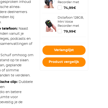
 gesproken inhoud
Recorder met
Spraakactivatie,
sche alinea-
74,99€
Magneet, 1600
dere deelnemers
Uur Opslag en 70
ndien bij
Dictafoon 128GB,
Uur Opname
Mini Voice
.
Recorder met
 telefoon:
Naast
Bluetooth-
79,99€
nden vanuit je
oproepopname,
Kleurenscherm, 4
lleges, podcasts en
Opnamemodi en
, samenvattingen of
3072 kbps
Verlanglijst
Schuif omhoog om
tand op te slaan.
Product vergelijk
aan, geplande
n of slimme
anden te verdelen.
sche clip:
Dubbele
pen
dio en betere
ruimte voor
evestig je de