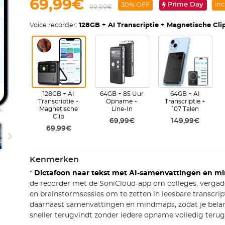
69,99€
Prime Day
inc
30% OFF
99,99€
Voice recorder:
128GB + AI Transcriptie + Magnetische Cli
128GB + AI
64GB + 85 Uur
64GB + AI
Transcriptie +
Opname +
Transcriptie +
Magnetische
Line-In
107 Talen
Clip
69,99€
149,99€
69,99€
Kenmerken
*
Dictafoon naar tekst met AI-samenvattingen en m
de recorder met de SoniCloud-app om colleges, vergade
en brainstormsessies om te zetten in leesbare transcrip
daarnaast samenvattingen en mindmaps, zodat je belan
sneller terugvindt zonder iedere opname volledig terug 