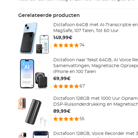
Gerelateerde producten
Dictafoon 64GB met AI-Transcriptie e
MagSafe, 107 Talen, Tot 60 Uur
149,99€
74
Dictafoon naar Tekst 64GB, AI Voice R
Samenvattingen, Magnetische Oproe
iPhone en 100 Talen
69,99€
67
Dictafoon 128GB met 1000 Uur Opname,
DSP-Ruisonderdrukking en Magnetisc
89,99€
55
Dictafoon 128GB, Voice Recorder met 