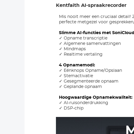
Kentfaith AI-spraakrecorder
Mis nooit meer een cruciaal detail!
perfecte metgezel voor gesprekken, l
Slimme AI-functies met SoniClou
✓ Opname transcriptie
✓ Algemene samenvattingen
✓ Mindmaps
✓ Realtime vertaling
4 Opnamemodi:
✓ Eénknops Opname/Opslaan
✓ Stemactivatie
✓ Gesegmenteerde opnaam
✓ Geplande opnaam
Hoogwaardige Opnamekwaliteit:
✓ AI-ruisonderdrukking
✓ DSP-chip