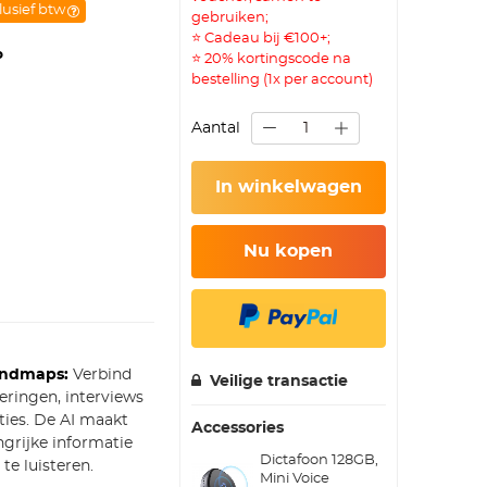
lusief btw
gebruiken;
⭐ Cadeau bij €100+;
p
⭐ 20% kortingscode na
bestelling (1x per account)
Aantal
In winkelwagen
Nu kopen
indmaps:
Verbind
Veilige transactie
ringen, interviews
ties. De AI maakt
Accessories
grijke informatie
Dictafoon 128GB,
te luisteren.
Mini Voice