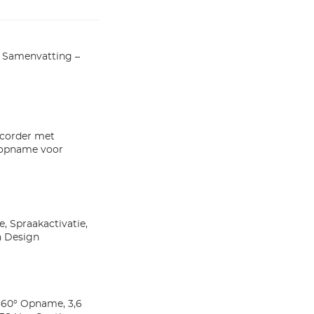
n Samenvatting –
ecorder met
popname voor
 Spraakactivatie,
h Design
360° Opname, 3,6