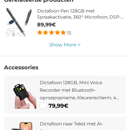
Dictafoon Pen 128GB met
Spraakactivatie, 360° Microfoon, DSP-
Ruisonderdrukking en Afspeelfunctie
89,99€
15
Show More
Accessories
Dictafoon 128GB, Mini Voice
Recorder met Bluetooth-
oproepopname, Kleurenscherm, 4
Opnamemodi en 3072 kbps
79,99€
Dictafoon naar Tekst met AI-