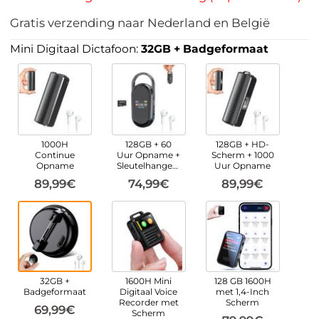
Gratis verzending naar Nederland en België
Mini Digitaal Dictafoon:
32GB + Badgeformaat
1000H
128GB + 60
128GB + HD-
Continue
Uur Opname +
Scherm + 1000
Opname
Sleutelhangerdesign
Uur Opname
89,99€
74,99€
89,99€
32GB +
1600H Mini
128 GB 1600H
Badgeformaat
Digitaal Voice
met 1,4-Inch
Recorder met
Scherm
69,99€
Scherm