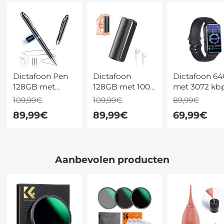
Dictafoon Pen
Dictafoon
Dictafoon 6
128GB met
128GB met 1000
met 3072 kbp
Spraakactivatie,
Uur Opname,
Bluetooth 5.0
109,99€
109,99€
89,99€
360° Microfoon,
Spraakactivatie,
Kleurensche
89,99€
89,99€
69,99€
DSP-
DSP-
Spraakactivat
Ruisonderdrukking
Ruisonderdrukking
en DSP
en
en Magnetisch
Afspeelfunctie
Design
Aanbevolen producten