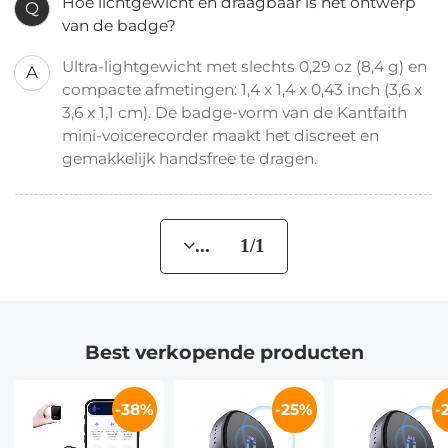
Hoe lichtgewicht en draagbaar is het ontwerp
Q
van de badge?
Ultra-lightgewicht met slechts 0,29 oz (8,4 g) en
A
compacte afmetingen: 1,4 x 1,4 x 0,43 inch (3,6 x
3,6 x 1,1 cm). De badge-vorm van de Kantfaith
mini-voicerecorder maakt het discreet en
gemakkelijk handsfree te dragen.
... 1/1
Best verkopende producten
-38%
-25%
-