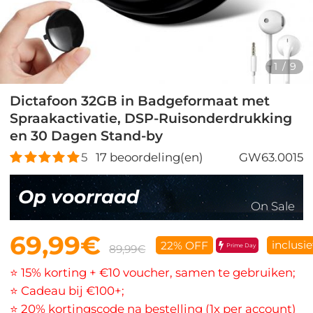
1
/
9
Dictafoon 32GB in Badgeformaat met
Spraakactivatie, DSP-Ruisonderdrukking
en 30 Dagen Stand-by
5
17
beoordeling(en)
GW63.0015
Op voorraad
On Sale
69,99€
inclusi
22% OFF
Prime Day
89,99€
⭐ 15% korting + €10 voucher, samen te gebruiken;
⭐ Cadeau bij €100+;
⭐ 20% kortingscode na bestelling (1x per account)