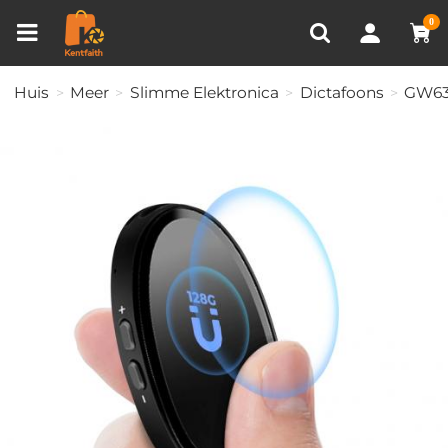
Productvergelijken (0)
RECENT BEKEKEN
0
Huis
Meer
Slimme Elektronica
Dictafoons
GW63