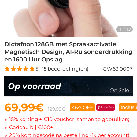
1
/
10
Dictafoon 128GB met Spraakactivatie,
Magnetisch Design, AI-Ruisonderdrukking
en 1600 Uur Opslag
5
15
beoordeling(en)
GW63.0007
Op voorraad
On Sale
69,99€
inclusi
46% OFF
Prime Day
129,99€
⭐ 15% korting + €10 voucher, samen te gebruiken;
⭐ Cadeau bij €100+;
⭐ 20% kortingscode na bestelling (1x per account)