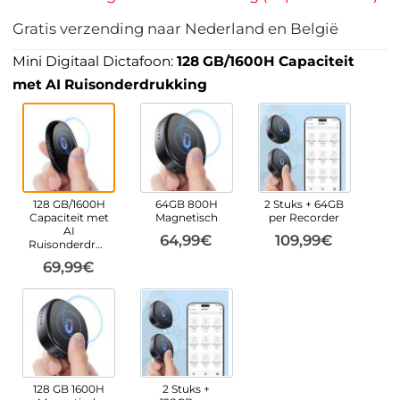
Gratis verzending naar Nederland en België
Mini Digitaal Dictafoon:
128 GB/1600H Capaciteit
met AI Ruisonderdrukking
128 GB/1600H
64GB 800H
2 Stuks + 64GB
Capaciteit met
Magnetisch
per Recorder
AI
64,99€
109,99€
Ruisonderdrukking
69,99€
128 GB 1600H
2 Stuks +