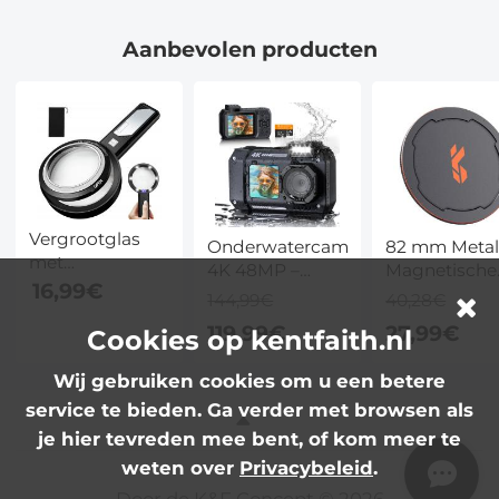
en Magnetisch
Uur Opslag en
Design en
Design
70 Uur Opname
Ruisonderdr
Aanbevolen producten
Vergrootglas
Onderwatercamera
82 mm Meta
met
4K 48MP –
Magnetische
verwijderbare
16,99€
waterdicht tot
Filterdop 2 in
144,99€
40,28€
dubbele lens,
10 meter,
Inschroefbar
119,99€
27,99€
6X, 9X, 15X
Cookies op kentfaith.nl
dubbel scherm,
Lensdop
vergroting, 6
SOS-noodlicht
dimbare LED, 2
Wij gebruiken cookies om u een betere
& 2500mAh –
UV LED-
service te bieden. Ga verder met browsen als
voor snorkelen,
verlichting voor
zwemmen en
je hier tevreden mee bent, of kom meer te
lezen, ouderen,
kinderen
weten over
Privacybeleid
.
ambachten,
hobby