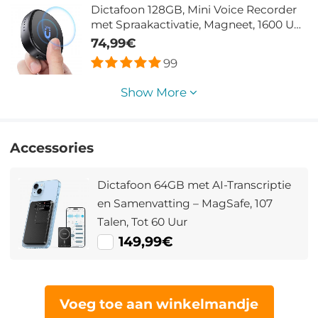
Dictafoon 128GB, Mini Voice Recorder
met Spraakactivatie, Magneet, 1600 Uur
Opslag en 70 Uur Opname
74,99€
99
Show More
Accessories
Dictafoon 64GB met AI-Transcriptie
en Samenvatting – MagSafe, 107
Talen, Tot 60 Uur
149,99€
Voeg toe aan winkelmandje