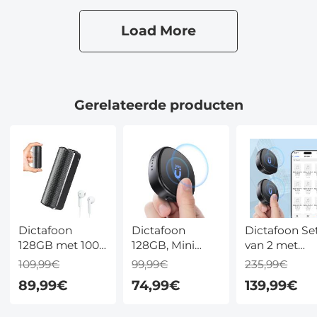
Load More
Gerelateerde producten
Dictafoon
Dictafoon
Dictafoon Se
128GB met 1000
128GB, Mini
van 2 met
Uur Opname,
Voice Recorder
128GB per
109,99€
99,99€
235,99€
Spraakactivatie,
met
Recorder,
89,99€
74,99€
139,99€
DSP-
Spraakactivatie,
Spraakactivat
Ruisonderdrukking
Magneet, 1600
Magnetisch