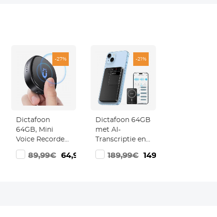
-27%
-21%
Dictafoon
Dictafoon 64GB
64GB, Mini
met AI-
Voice Recorder
Transcriptie en
met
Samenvatting –
9€
89,99€
64,99€
189,99€
149,99€
Spraakactivatie
MagSafe, 107
en Magneet,
Talen, Tot 60
800 Uur Opslag,
Uur
tot 70 Uur
Opnemen,
Kentfaith