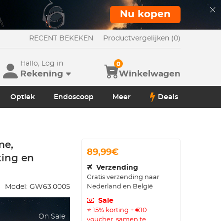
Nu kopen
RECENT BEKEKEN
Productvergelijken (0)
Hallo, Log in
0
Rekening
Winkelwagen
Optiek
Endoscoop
Meer
Deals
me,
89,99€
king en
Verzending
Gratis verzending naar
Nederland en België
Model:
GW63.0005
Sale
⭐ 15% korting + €10
On Sale
voucher, samen te