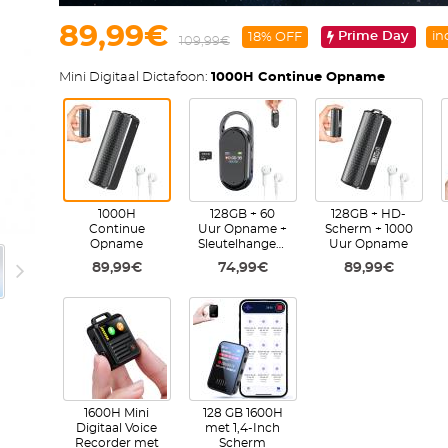
89,99€
Prime Day
in
18% OFF
109,99€
Mini Digitaal Dictafoon:
1000H Continue Opname
1000H
128GB + 60
128GB + HD-
Continue
Uur Opname +
Scherm + 1000
Opname
Sleutelhangerdesign
Uur Opname
89,99€
74,99€
89,99€
1600H Mini
128 GB 1600H
Digitaal Voice
met 1,4-Inch
Recorder met
Scherm