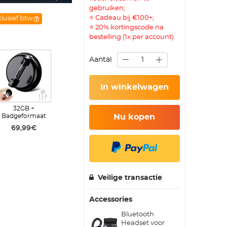
gebruiken;
⭐ Cadeau bij €100+;
clusief btw
⭐ 20% kortingscode na
bestelling (1x per account)
Aantal
In winkelwagen
32GB +
Badgeformaat
Nu kopen
69,99€
Veilige transactie
Accessories
Bluetooth
Headset voor