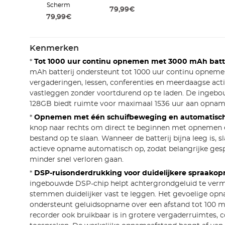
Scherm
79,99€
79,99€
Kenmerken
*
Tot 1000 uur continu opnemen met 3000 mAh batte
mAh batterij ondersteunt tot 1000 uur continu opnemen
vergaderingen, lessen, conferenties en meerdaagse acti
vastleggen zonder voortdurend op te laden. De ingeb
128GB biedt ruimte voor maximaal 1536 uur aan opna
*
Opnemen met één schuifbeweging en automatisch
knop naar rechts om direct te beginnen met opnemen e
bestand op te slaan. Wanneer de batterij bijna leeg is, s
actieve opname automatisch op, zodat belangrijke gesp
minder snel verloren gaan.
*
DSP-ruisonderdrukking voor duidelijkere spraako
ingebouwde DSP-chip helpt achtergrondgeluid te ver
stemmen duidelijker vast te leggen. Het gevoelige o
ondersteunt geluidsopname over een afstand tot 100 m
recorder ook bruikbaar is in grotere vergaderruimtes, c