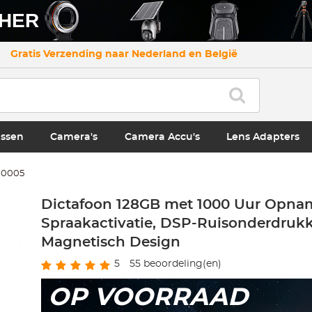
CHER
Gratis Verzending naar Nederland en België
ssen
Camera's
Camera Accu's
Lens Adapters
.0005
Dictafoon 128GB met 1000 Uur Opna
Spraakactivatie, DSP-Ruisonderdruk
Magnetisch Design
5
55
beoordeling(en)
OP VOORRAAD