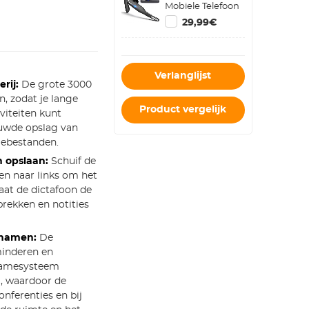
Mobiele Telefoon
Draadloze
29,99€
Headset met
Microfoon
Bluetooth
Headset 5.1
Verlanglijst
Handsfree
rij:
De grote 3000
Headset CVC8.0
, zodat je lange
Compatibel met
Product vergelijk
IPhone Android
viteiten kunt
Zakelijk Kantoor
ouwde opslag van
Rijden met
mebestanden.
Oplaadetui
 opslaan:
Schuif de
n naar links om het
laat de dictafoon de
rekken en notities
pnamen:
De
minderen en
pnamesysteem
, waardoor de
onferenties en bij