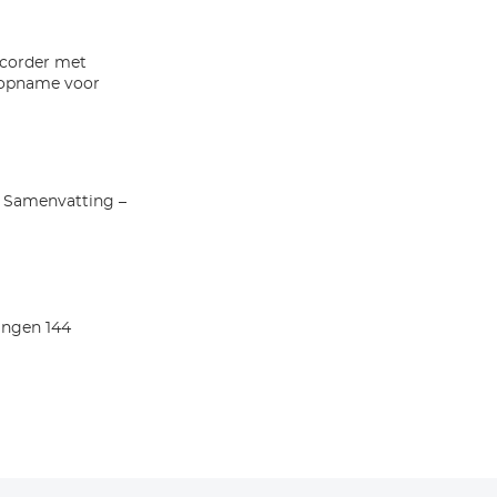
ecorder met
popname voor
n Samenvatting –
ingen 144