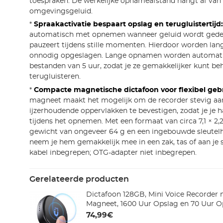
toespraken. De werkelijke opnameafstand hangt af van 
omgevingsgeluid.
*
Spraakactivatie bespaart opslag en terugluistertijd:
automatisch met opnemen wanneer geluid wordt gede
pauzeert tijdens stille momenten. Hierdoor worden lange
onnodig opgeslagen. Lange opnamen worden automatis
bestanden van 5 uur, zodat je ze gemakkelijker kunt be
terugluisteren.
*
Compacte magnetische dictafoon voor flexibel gebr
magneet maakt het mogelijk om de recorder stevig aa
ijzerhoudende oppervlakken te bevestigen, zodat je je 
tijdens het opnemen. Met een formaat van circa 7,1 × 2,2
gewicht van ongeveer 64 g en een ingebouwde sleute
neem je hem gemakkelijk mee in een zak, tas of aan je 
kabel inbegrepen; OTG-adapter niet inbegrepen.
Gerelateerde producten
Dictafoon 128GB, Mini Voice Recorder 
Magneet, 1600 Uur Opslag en 70 Uur 
74,99€