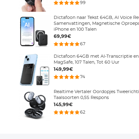
99
Dictafoon naar Tekst 64GB, AI Voice R
Samenvattingen, Magnetische Oproe
iPhone en 100 Talen
69,99€
67
Dictafoon 64GB met AI-Transcriptie e
MagSafe, 107 Talen, Tot 60 Uur
149,99€
74
Realtime Vertaler Oordopjes Tweericht
Taalsoorten 0,5S Respons
145,99€
62