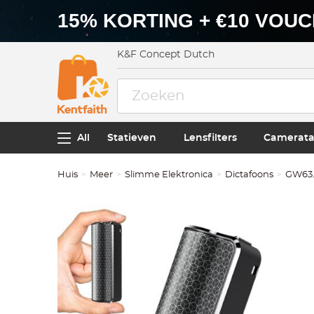
15% KORTING + €10 VOU
K&F Concept Dutch
All
Statieven
Lensfilters
Camerata
Huis
Meer
Slimme Elektronica
Dictafoons
GW63