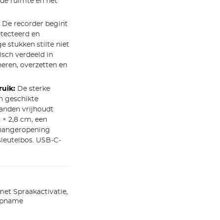
de ruimte en het
De recorder begint
tecteerd en
 stukken stilte niet
ch verdeeld in
heren, overzetten en
uik:
De sterke
n geschikte
handen vrijhoudt
 × 2,8 cm, een
lhangeropening
sleutelbos. USB-C-
met Spraakactivatie,
Opname