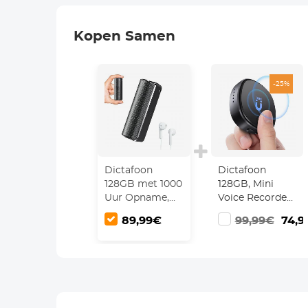
Kopen Samen
-25%
Dictafoon
Dictafoon
128GB met 1000
128GB, Mini
Uur Opname,
Voice Recorder
Spraakactivatie,
met
89,99€
99,99€
74,9
DSP-
Spraakactivatie,
Ruisonderdrukking
Magneet, 1600
en Magnetisch
Uur Opslag en
Design
70 Uur Opname