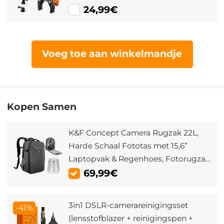
Flitser / DSLR / Stabilisator
24,99€
Voeg toe aan winkelmandje
Kopen Samen
K&F Concept Camera Rugzak 22L,
Harde Schaal Fototas met 15,6”
Laptopvak & Regenhoes, Fotorugzak
voor DSLR en Drone (Grijs)
69,99€
3in1 DSLR-camerareinigingsset
-41%
(lensstofblazer + reinigingspen +