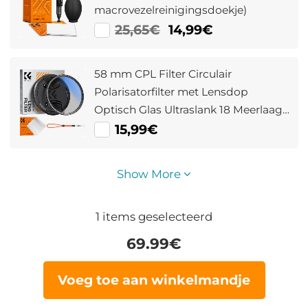
macrovezelreinigingsdoekje)
25,65€
14,99€
58 mm CPL Filter Circulair
Polarisatorfilter met Lensdop
Optisch Glas Ultraslank 18 Meerlaags
voor Cameralens Nano Klear Serie
15,99€
Show More
1
items geselecteerd
69.99
€
Voeg toe aan winkelmandje