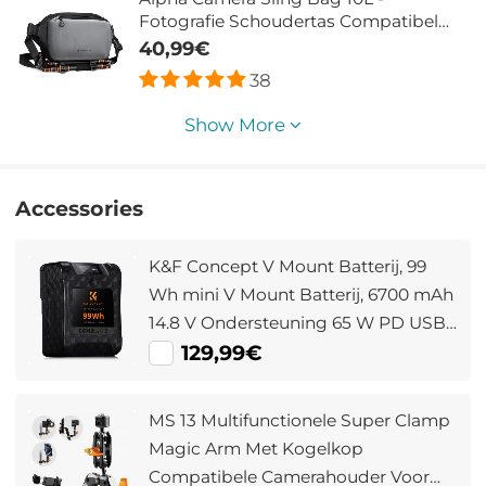
Fotografie Schoudertas Compatibel
met Canon, Nikon, Sony Camera's en
40,99€
DJI Mavic Drone (Grijs)
38
Show More
Accessories
K&F Concept V Mount Batterij, 99
Wh mini V Mount Batterij, 6700 mAh
14.8 V Ondersteuning 65 W PD USB-
C Snellader, met D-TAP, USB-A, USB-
129,99€
C, BP, OLED Scherm, voor Camera's
en Camcorders
MS 13 Multifunctionele Super Clamp
Magic Arm Met Kogelkop
Compatibele Camerahouder Voor