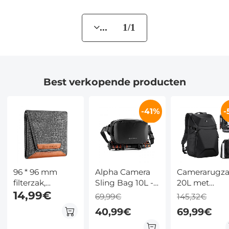
... 1/1
Best verkopende producten
-41%
-
Alpha Camera
Camerarugz
96 * 96 mm
Sling Bag 10L -
20L met
filterzak,
Fotografie
laptopvak 15,
filterbehuizing
14,99€
69,99€
145,32€
Schoudertas
en speciale
met 3 zakken,
40,99€
69,99€
Compatibel met
statiefopslag
maximale
Canon, Nikon,
Zwart
grootte voor