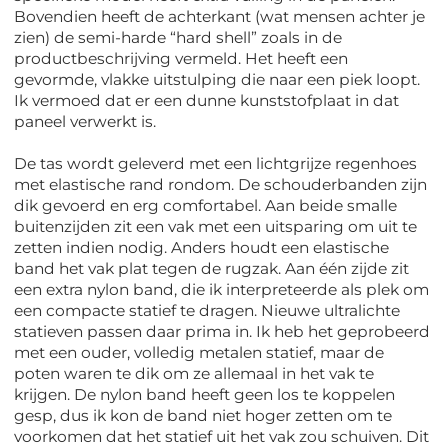
Bovendien heeft de achterkant (wat mensen achter je
zien) de semi-harde “hard shell” zoals in de
productbeschrijving vermeld. Het heeft een
gevormde, vlakke uitstulping die naar een piek loopt.
Ik vermoed dat er een dunne kunststofplaat in dat
paneel verwerkt is.
De tas wordt geleverd met een lichtgrijze regenhoes
met elastische rand rondom. De schouderbanden zijn
dik gevoerd en erg comfortabel. Aan beide smalle
buitenzijden zit een vak met een uitsparing om uit te
zetten indien nodig. Anders houdt een elastische
band het vak plat tegen de rugzak. Aan één zijde zit
een extra nylon band, die ik interpreteerde als plek om
een compacte statief te dragen. Nieuwe ultralichte
statieven passen daar prima in. Ik heb het geprobeerd
met een ouder, volledig metalen statief, maar de
poten waren te dik om ze allemaal in het vak te
krijgen. De nylon band heeft geen los te koppelen
gesp, dus ik kon de band niet hoger zetten om te
voorkomen dat het statief uit het vak zou schuiven. Dit