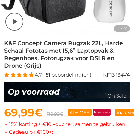
1
/
7
K&F Concept Camera Rugzak 22L, Harde
Schaal Fototas met 15,6” Laptopvak &
Regenhoes, Fotorugzak voor DSLR en
Drone (Grijs)
4.7
51
beoordeling(en)
KF13.134V4
Op voorraad
On Sale
69,99€
inclusi
41% OFF
Prime Day
118,99€
⭐ 15% korting + €10 voucher, samen te gebruiken;
⭐ Cadeau bij €100+;