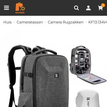
Productvergelijken (0)
RECENT BEKEKEN
0
Huis
Cameratassen
Camera Rugzakken
KF13.134V