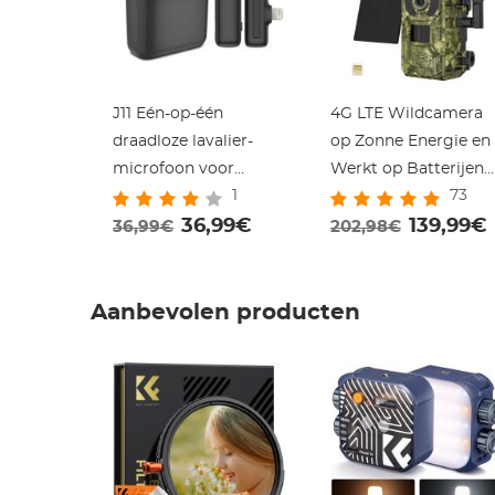
J11 Eén-op-één
4G LTE Wildcamera
draadloze lavalier-
op Zonne Energie en
microfoon voor
Werkt op Batterijen
1
73
iPhone en iPad, met
Met Laag
oplaaddoos, plug and
36,99€
Stroomverbruik 2K
139,99€
36,99€
202,98€
play, voor YouTube,
HD 0.2s Snelle
video-opname,
Jachtcamera Met 4
Facebook live-
Zonnepaneel Met
Aanbevolen producten
uitzending, Tiktok,
Simkaart Zonder
Vlog, interview, 2.4G
Contract (Euro Versie
radioruisonderdrukking