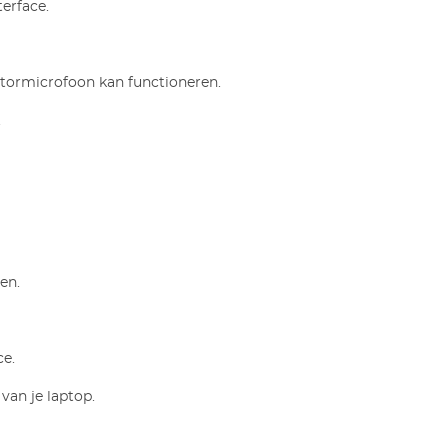
terface.
atormicrofoon kan functioneren.
.
en.
ce.
van je laptop.