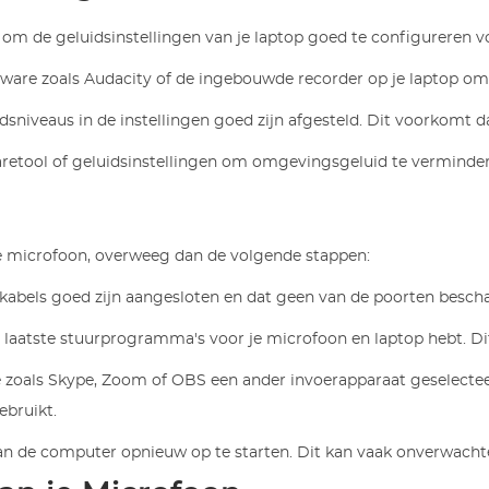
k om de geluidsinstellingen van je laptop goed te configureren v
ware zoals Audacity of de ingebouwde recorder op je laptop om
dsniveaus in de instellingen goed zijn afgesteld. Dit voorkomt da
aretool of geluidsinstellingen om omgevingsgeluid te verminde
 je microfoon, overweeg dan de volgende stappen:
e kabels goed zijn aangesloten en dat geen van de poorten bescha
de laatste stuurprogramma's voor je microfoon en laptop hebt. D
 zoals Skype, Zoom of OBS een ander invoerapparaat geselectee
ebruikt.
r dan de computer opnieuw op te starten. Dit kan vaak onverwach