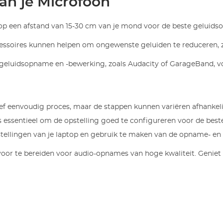
van je Microfoon
 op een afstand van 15-30 cm van je mond voor de beste geluidso
cessoires kunnen helpen om ongewenste geluiden te reduceren, z
geluidsopname en -bewerking, zoals Audacity of GarageBand, vo
ief eenvoudig proces, maar de stappen kunnen variëren afhankelij
 essentieel om de opstelling goed te configureren voor de beste 
stellingen van je laptop en gebruik te maken van de opname- en
oor te bereiden voor audio-opnames van hoge kwaliteit. Geniet v