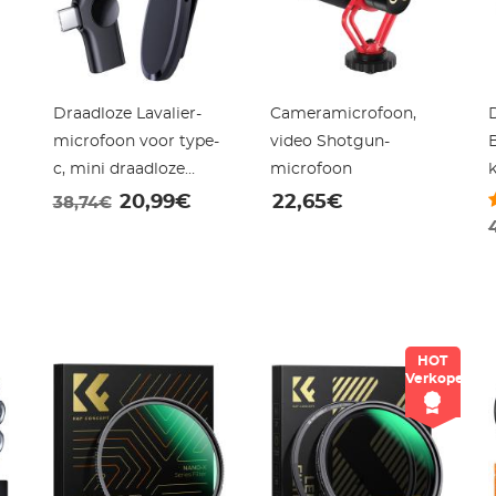
Draadloze Lavalier-
Cameramicrofoon,
microfoon voor type-
video Shotgun-
c, mini draadloze
microfoon
microfoon voor
20,99€
22,65€
38,74€
opnemen, video,
livestreaming,
W
vloggen
HOT
)
Verkoper