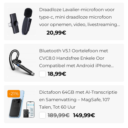
Draadloze Lavalier-microfoon voor
type-c, mini draadloze microfoon
voor opnemen, video, livestreaming,
vloggen
20,99€
Bluetooth V5.1 Oortelefoon met
CVC8.0 Handsfree Enkele Oor
Compatibel met Android iPhone
Laptop
18,99€
Dictafoon 64GB met AI-Transcriptie
-21%
en Samenvatting – MagSafe, 107
Talen, Tot 60 Uur
189,99€
149,99€