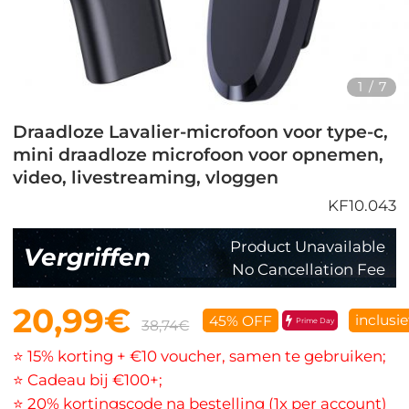
1
/
7
Draadloze Lavalier-microfoon voor type-c,
mini draadloze microfoon voor opnemen,
video, livestreaming, vloggen
KF10.043
Product Unavailable
Vergriffen
No Cancellation Fee
20,99€
inclusi
45% OFF
Prime Day
38,74€
⭐ 15% korting + €10 voucher, samen te gebruiken;
⭐ Cadeau bij €100+;
⭐ 20% kortingscode na bestelling (1x per account)