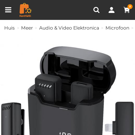
Productvergelijken (0)
RECENT BEKEKEN
0
Huis
Meer
Audio & Video Elektronica
Microfoon