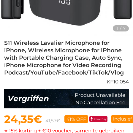
1
/
7
S11 Wireless Lavalier Microphone for
iPhone, Wireless Microphone for iPhone
with Portable Charging Case, Auto Sync,
iPhone Microphone for Video Recording
Podcast/YouTube/Facebook/TikTok/Vlog
KF10.054
Product Unavailable
Vergriffen
No Cancellation Fee
24,35€
inclusie
41% OFF
Prime Day
41,57€
⭐ 15% korting + €10 voucher, samen te gebruiken;