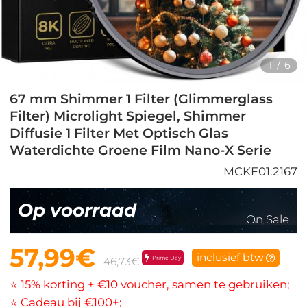
1
/
6
67 mm Shimmer 1 Filter (Glimmerglass
Filter) Microlight Spiegel, Shimmer
Diffusie 1 Filter Met Optisch Glas
Waterdichte Groene Film Nano-X Serie
MCKF01.2167
Op voorraad
On Sale
57,99€
inclusief btw
Prime Day
46,73€
⭐ 15% korting + €10 voucher, samen te gebruiken;
⭐ Cadeau bij €100+;