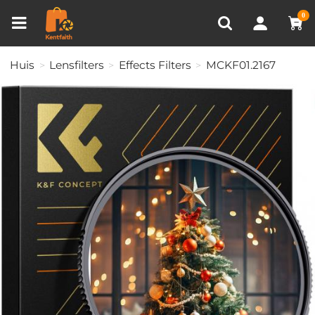
Productvergelijken (0)
RECENT BEKEKEN
0
Huis
Lensfilters
Effects Filters
MCKF01.2167