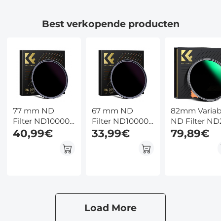
Best verkopende producten
77 mm ND
67 mm ND
82mm Variab
Filter ND100000
Filter ND100000
ND Filter ND
Zonnefilter 16.6
40,99€
Zonnefilter 16.6
33,99€
ND400 (1 - 9
79,89€
Stops Solide
Stops Solide
Stops) Lensfi
Neutrale
Neutrale
Waterdicht e
Dichtheid Filter
Dichtheid Filter
Krasbestend
Voor DSLR
Voor DSLR
Nano Xcel Se
Camera Nano
Camera Nano
Xcel Serie (Kan
Xcel Serie (Kan
Worden
Worden
Load More
Gebruikt Om
Gebruikt Om