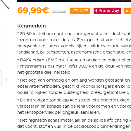
69,99€
Prime Day
in
47% OFF
132,99€
Kenmerken
* 20-60 instelbare continue zoom, zodat u het doel kun
inzoomen voor meer details. Zeer geschikt voor schietw
boogschieten, jagen, vogels kijken, wildobservatie, wa
landschap, buitensporten, astronomische observatie, en
* BAK4 prisma FMC multi-coated oculair en objectieflen
lichttransmissie is maar liefst 99,8% en de kleur van he
het grootste deel hersteld.
* Het oog kan omhoog en omlaag worden gebracht en 
observatiemethoden, geschikt voor brildragers en brild
oculairs, kijken zonder duizeligheid, breed gezichtsveld.
* De intrekbare zonnekap kan strooilicht onderdrukken
verbeteren en schade aan de lens voorkomen en voork
het lensoppervlak per ongeluk aanraken.
* Het hightech schaalmateriaal en de solide afdichtin
dat vocht, stof en vuil in de oscilloscoop binnendringen.