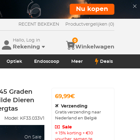
Nu kopen
RECENT BEKEKEN
Productvergelijken (0)
Hallo, Log in
0
Rekening
Winkelwagen
Optiek
Endoscoop
Meer
Deals
 45 Graden
69,99€
lde Dieren
Verzending
ergtas
Gratis verzending naar
Nederland en België
Model:
KF33.033V1
Sale
⭐ 15% korting + €10
On Sale
voucher, samen te