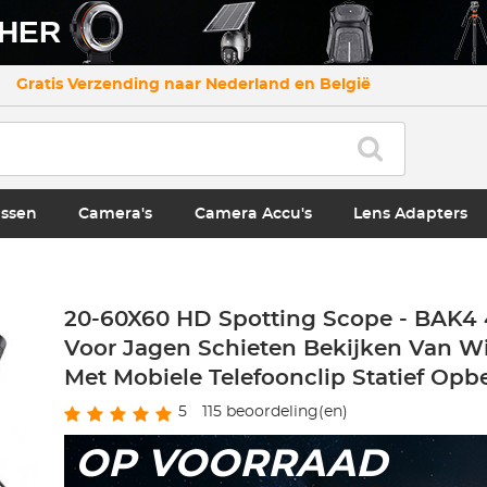
CHER
Gratis Verzending naar Nederland en België
ssen
Camera's
Camera Accu's
Lens Adapters
20-60X60 HD Spotting Scope - BAK4
Voor Jagen Schieten Bekijken Van Wi
Met Mobiele Telefoonclip Statief Opb
5
115
beoordeling(en)
OP VOORRAAD