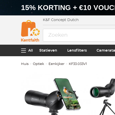
15% KORTING + €10 VOU
K&F Concept Dutch
All
Statieven
Lensfilters
Camerata
Huis
Optiek
Eenkijker
KF33.033V1