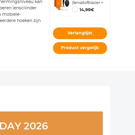
chermingsniveau kan
(lensstofblazer +
reinigingspen +
beren lenscilinder
14,99€
macrovezelreinigingsdoekje)
n mobiele-
erdere hoeken zijn
Verlanglijst
Product vergelijk