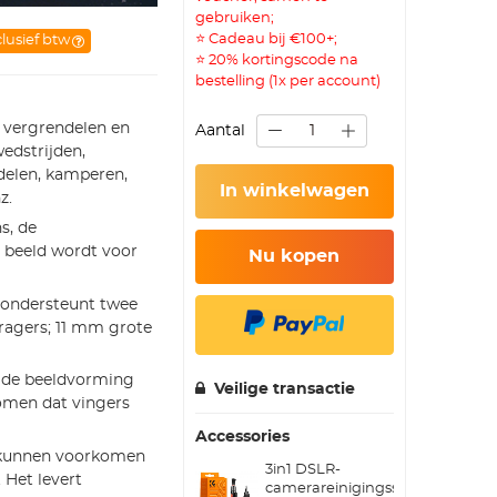
gebruiken;
⭐ Cadeau bij €100+;
clusief btw
⭐ 20% kortingscode na
bestelling (1x per account)
t vergrendelen en
Aantal
edstrijden,
ndelen, kamperen,
In winkelwagen
z.
s, de
t beeld wordt voor
Nu kopen
ondersteunt twee
ragers; 11 mm grote
, de beeldvorming
Veilige transactie
omen dat vingers
Accessories
g kunnen voorkomen
3in1 DSLR-
 Het levert
camerareinigingsset