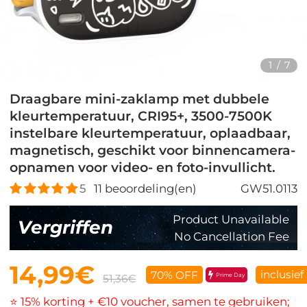
1
/
7
Draagbare mini-zaklamp met dubbele
kleurtemperatuur, CRI95+, 3500-7500K
instelbare kleurtemperatuur, oplaadbaar,
magnetisch, geschikt voor binnencamera-
opnamen voor video- en foto-invullicht.
5
11
beoordeling(en)
GW51.0113
Product Unavailable
Vergriffen
No Cancellation Fee
14,99€
inclusief
70% OFF
Prime Day
51,36€
⭐ 15% korting + €10 voucher, samen te gebruiken;