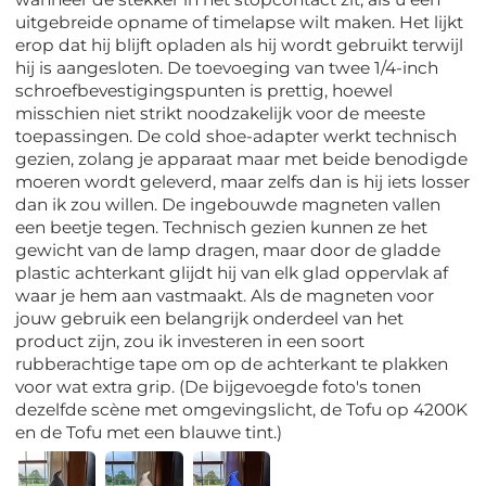
uitgebreide opname of timelapse wilt maken. Het lijkt
erop dat hij blijft opladen als hij wordt gebruikt terwijl
hij is aangesloten. De toevoeging van twee 1/4-inch
schroefbevestigingspunten is prettig, hoewel
misschien niet strikt noodzakelijk voor de meeste
toepassingen. De cold shoe-adapter werkt technisch
gezien, zolang je apparaat maar met beide benodigde
moeren wordt geleverd, maar zelfs dan is hij iets losser
dan ik zou willen. De ingebouwde magneten vallen
een beetje tegen. Technisch gezien kunnen ze het
gewicht van de lamp dragen, maar door de gladde
plastic achterkant glijdt hij van elk glad oppervlak af
waar je hem aan vastmaakt. Als de magneten voor
jouw gebruik een belangrijk onderdeel van het
product zijn, zou ik investeren in een soort
rubberachtige tape om op de achterkant te plakken
voor wat extra grip. (De bijgevoegde foto's tonen
dezelfde scène met omgevingslicht, de Tofu op 4200K
en de Tofu met een blauwe tint.)