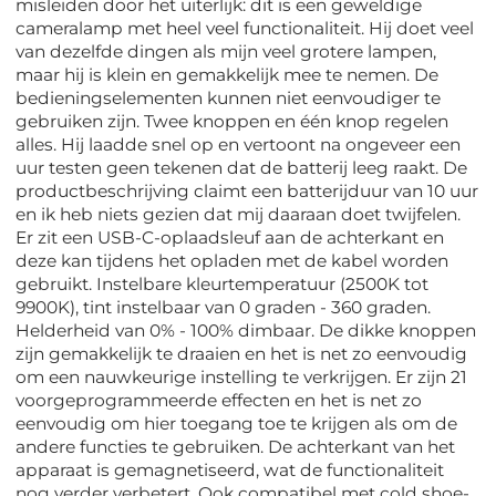
misleiden door het uiterlijk: dit is een geweldige
cameralamp met heel veel functionaliteit. Hij doet veel
van dezelfde dingen als mijn veel grotere lampen,
maar hij is klein en gemakkelijk mee te nemen. De
bedieningselementen kunnen niet eenvoudiger te
gebruiken zijn. Twee knoppen en één knop regelen
alles. Hij laadde snel op en vertoont na ongeveer een
uur testen geen tekenen dat de batterij leeg raakt. De
productbeschrijving claimt een batterijduur van 10 uur
en ik heb niets gezien dat mij daaraan doet twijfelen.
Er zit een USB-C-oplaadsleuf aan de achterkant en
deze kan tijdens het opladen met de kabel worden
gebruikt. Instelbare kleurtemperatuur (2500K tot
9900K), tint instelbaar van 0 graden - 360 graden.
Helderheid van 0% - 100% dimbaar. De dikke knoppen
zijn gemakkelijk te draaien en het is net zo eenvoudig
om een nauwkeurige instelling te verkrijgen. Er zijn 21
voorgeprogrammeerde effecten en het is net zo
eenvoudig om hier toegang toe te krijgen als om de
andere functies te gebruiken. De achterkant van het
apparaat is gemagnetiseerd, wat de functionaliteit
nog verder verbetert. Ook compatibel met cold shoe-