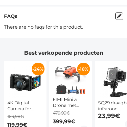
FAQs
There are no faqs for this product.
Best verkopende producten
-24%
-16%
FIMI Mini 3
4K Digital
SQ29 draagb
Drone met
Camera for
infrarood
Camera 4K –
479,99€
Photography &
nachtzichtca
23,99€
159,98€
245 g, 3-assige
Video
waterdichte
399,99€
Gimbal, 2 Accu’s
119,99€
[Autofocus and
buitensport