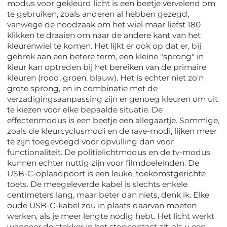
modus voor gekleurd licht is een beetje vervelend om
te gebruiken, zoals anderen al hebben gezegd,
vanwege de noodzaak om het wiel maar liefst 180
klikken te draaien om naar de andere kant van het
kleurenwiel te komen. Het lijkt er ook op dat er, bij
gebrek aan een betere term, een kleine "sprong" in
kleur kan optreden bij het bereiken van de primaire
kleuren (rood, groen, blauw). Het is echter niet zo'n
grote sprong, en in combinatie met de
verzadigingsaanpassing zijn er genoeg kleuren om uit
te kiezen voor elke bepaalde situatie. De
effectenmodus is een beetje een allegaartje. Sommige,
zoals de kleurcyclusmodi en de rave-modi, lijken meer
te zijn toegevoegd voor opvulling dan voor
functionaliteit. De politielichtmodus en de tv-modus
kunnen echter nuttig zijn voor filmdoeleinden. De
USB-C-oplaadpoort is een leuke, toekomstgerichte
toets. De meegeleverde kabel is slechts enkele
centimeters lang, maar beter dan niets, denk ik. Elke
oude USB-C-kabel zou in plaats daarvan moeten
werken, als je meer lengte nodig hebt. Het licht werkt
wanneer de stekker in het stopcontact zit, als u een