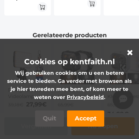
en 64 min
Stabilisation]
met
Vliegtijd
48MP 16X
ingebouwde
Digital Zoom 3”
wifi
180° Flip Screen
Vlog Camera
Gerelateerde producten
with 32G SD
Card, Flash
Cookies op kentfaith.nl
Wij gebruiken cookies om u een betere
service te bieden. Ga verder met browsen als
je hier tevreden mee bent, of kom meer te
Draagbare LED
Dubbele
Dubbele
Videolamp –
Kleurtemperatuur
Kleurtemper
weten over
Privacybeleid
.
3000K-10000K
Draagbare
Draagbare
27,99€
39,18€
65,99€
65,99€
Dubbele
Fotografie
Fotografie
34,99€
34,99€
Kleurtemperatuur,
Vedio Invullicht
Vedio Invulli
Quit
Accept
Oplaadbaar,
2500K - 9900K
2500K - 990
Vergriffen
Nu kopen
Clip-on voor
Kleurtemperatuuraanpassing
Kleurtemper
Mobiele
Ingebouwde
Ingebouwde