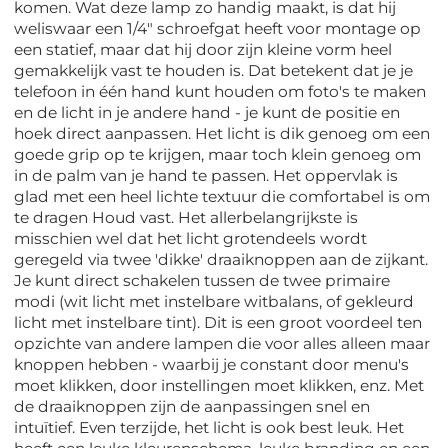
komen. Wat deze lamp zo handig maakt, is dat hij
weliswaar een 1/4" schroefgat heeft voor montage op
een statief, maar dat hij door zijn kleine vorm heel
gemakkelijk vast te houden is. Dat betekent dat je je
telefoon in één hand kunt houden om foto's te maken
en de licht in je andere hand - je kunt de positie en
hoek direct aanpassen. Het licht is dik genoeg om een
goede grip op te krijgen, maar toch klein genoeg om
in de palm van je hand te passen. Het oppervlak is
glad met een heel lichte textuur die comfortabel is om
te dragen Houd vast. Het allerbelangrijkste is
misschien wel dat het licht grotendeels wordt
geregeld via twee 'dikke' draaiknoppen aan de zijkant.
Je kunt direct schakelen tussen de twee primaire
modi (wit licht met instelbare witbalans, of gekleurd
licht met instelbare tint). Dit is een groot voordeel ten
opzichte van andere lampen die voor alles alleen maar
knoppen hebben - waarbij je constant door menu's
moet klikken, door instellingen moet klikken, enz. Met
de draaiknoppen zijn de aanpassingen snel en
intuïtief. Even terzijde, het licht is ook best leuk. Het