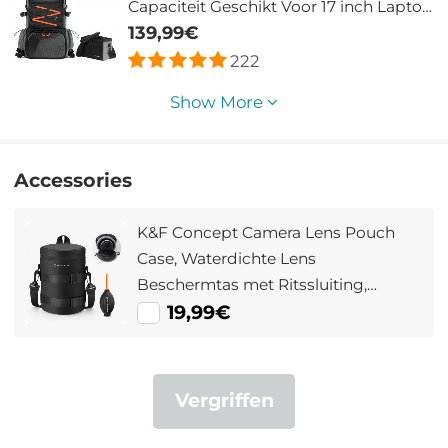
Capaciteit Geschikt Voor 17 inch Laptop
SLR Cameratas Met Regenhoes En
139,99€
Waterdicht
222
Show More
Accessories
K&F Concept Camera Lens Pouch
Case, Waterdichte Lens
Beschermtas met Ritssluiting,
Camera Lens Draagtas Geschikt voor
19,99€
Lenzen Onder 2.7x4.3 (D x H) - S
Vergriffen