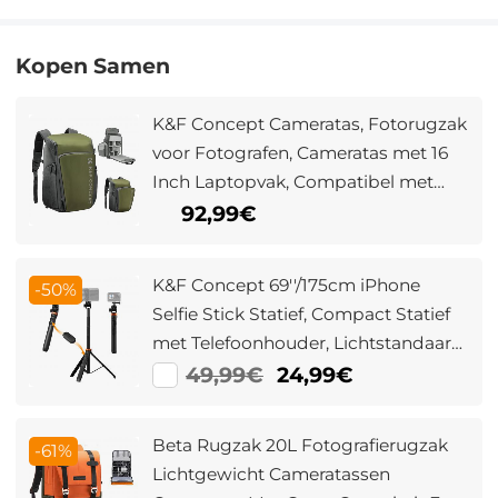
Kopen Samen
K&F Concept Cameratas, Fotorugzak
voor Fotografen, Cameratas met 16
Inch Laptopvak, Compatibel met
Canon/Nikon/Sony/DJI Mavic Drone
92,99€
(Alpha Backpack 25L) Donkergroen
K&F Concept 69''/175cm iPhone
-50%
Selfie Stick Statief, Compact Statief
met Telefoonhouder, Lichtstandaard
met Afneembare Afstandsbediening,
49,99€
24,99€
Action Camera Adapter, Compatibel
met Telefoon/GoPro/Camera
Beta Rugzak 20L Fotografierugzak
-61%
Lichtgewicht Cameratassen