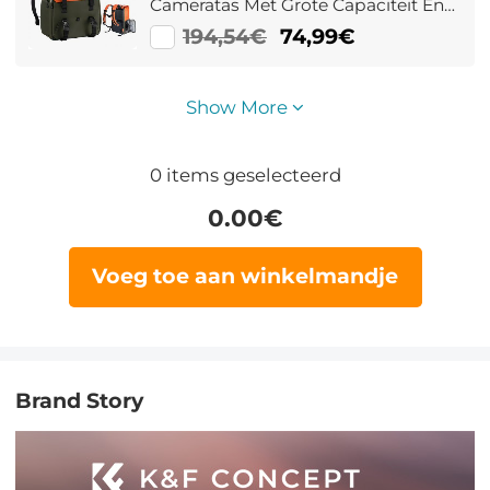
Cameratas Met Grote Capaciteit En
Regenhoes Voor 15.6 inch Laptop
194,54€
74,99€
DSLR Camera's Camera Bag (Oranje)
Show More
0
items geselecteerd
0.00
€
Voeg toe aan winkelmandje
Brand Story