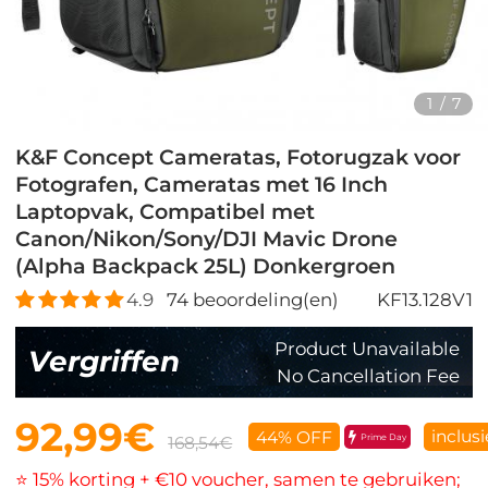
1
/
7
K&F Concept Cameratas, Fotorugzak voor
Fotografen, Cameratas met 16 Inch
Laptopvak, Compatibel met
Canon/Nikon/Sony/DJI Mavic Drone
(Alpha Backpack 25L) Donkergroen
4.9
74
beoordeling(en)
KF13.128V1
Product Unavailable
Vergriffen
No Cancellation Fee
92,99€
inclus
44% OFF
Prime Day
168,54€
⭐ 15% korting + €10 voucher, samen te gebruiken;