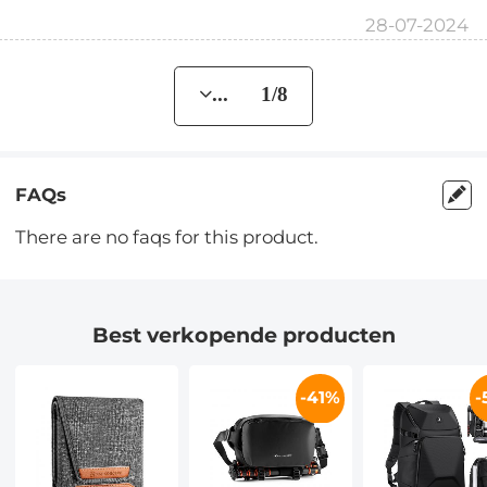
28-07-2024
... 1/8
FAQs
There are no faqs for this product.
Best verkopende producten
-41%
-