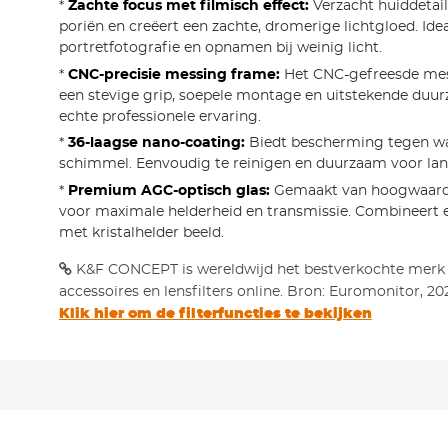
*
Zachte focus met filmisch effect:
Verzacht huiddetail
poriën en creëert een zachte, dromerige lichtgloed. Ide
portretfotografie en opnamen bij weinig licht.
*
CNC-precisie messing frame:
Het CNC-gefreesde mes
een stevige grip, soepele montage en uitstekende duu
echte professionele ervaring.
*
36-laagse nano-coating:
Biedt bescherming tegen wate
schimmel. Eenvoudig te reinigen en duurzaam voor lan
*
Premium AGC-optisch glas:
Gemaakt van hoogwaard
voor maximale helderheid en transmissie. Combineert e
met kristalhelder beeld.
K&F CONCEPT is wereldwijd het bestverkochte merk
accessoires en lensfilters online. Bron: Euromonitor, 20
Klik hier om de filterfuncties te bekijken