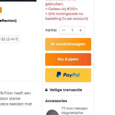
gebruiken;
⭐ Cadeau bij €100+;
⭐ 20% kortingscode na
bestelling (1x per account)
eflection)
Aantal
2 (2-in-1)
In winkelwagen
Nu kopen
Veilige transactie
-filter heeft een
 door sterke
Accessories
eldere beelden met
77 mm Metalen
Magnetische