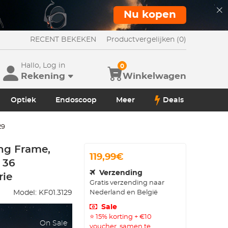
Nu kopen
RECENT BEKEKEN
Productvergelijken (0)
Hallo, Log in
0
Rekening
Winkelwagen
Optiek
Endoscoop
Meer
Deals
29
ing Frame,
119,99€
 36
Verzending
rie
Gratis verzending naar
Nederland en België
Model:
KF01.3129
Sale
⭐ 15% korting + €10
On Sale
voucher, samen te