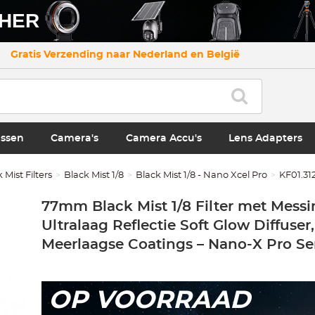
CHER
Gratis Verzending naar Nederland en België
ssen
Camera's
Camera Accu's
Lens Adapters
 Mist Filters
Black Mist 1/8
Black Mist 1/8 - Nano Xcel Pro
KF01.31
77mm Black Mist 1/8 Filter met Mess
Ultralaag Reflectie Soft Glow Diffuser,
Meerlaagse Coatings – Nano-X Pro Se
OP VOORRAAD