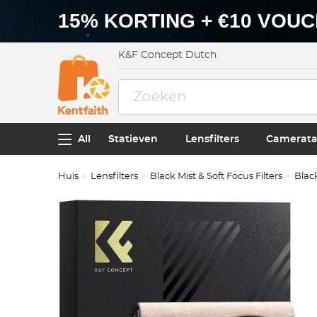
15% KORTING + €10 VOU
K&F Concept Dutch
All
Statieven
Lensfilters
Camerata
Huis
Lensfilters
Black Mist & Soft Focus Filters
Black