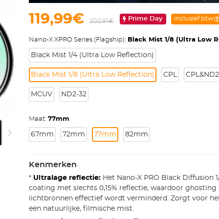
119,99€
Prime Day
inclusief btw
202,91€
Nano-X XPRO Series (Flagship):
Black Mist 1/8 (Ultra Low R
Black Mist 1/4 (Ultra Low Reflection)
Black Mist 1/8 (Ultra Low Reflection)
CPL
CPL&ND2-3
MCUV
ND2-32
Maat:
77mm
67mm
72mm
77mm
82mm
Kenmerken
*
Ultralage reflectie:
Het Nano-X PRO Black Diffusion 1/8
coating met slechts 0,15% reflectie, waardoor ghosting
lichtbronnen effectief wordt verminderd. Zorgt voor h
een natuurlijke, filmische mist.