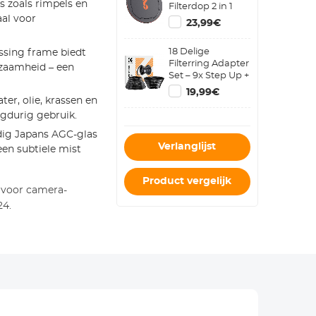
s zoals rimpels en
Filterdop 2 in 1
Inschroefbare
aal voor
23,99€
Lensdop
18 Delige
sing frame biedt
Filterring Adapter
rzaamheid – een
Set – 9x Step Up +
9x Step Down
19,99€
Metalen
r, olie, krassen en
Cameralens
gdurig gebruik.
Ringen
ig Japans AGC-glas
Verlanglijst
en subtiele mist
Product vergelijk
 voor camera-
24.