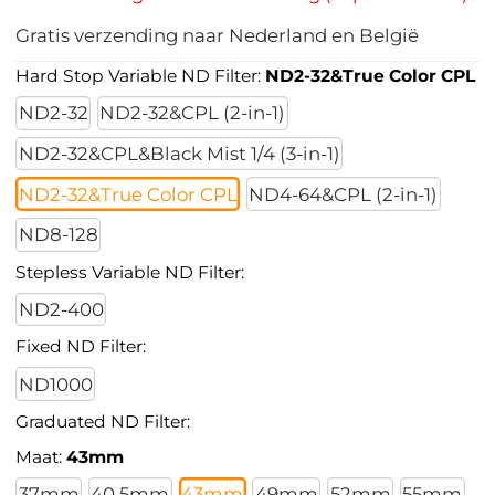
Gratis verzending naar Nederland en België
Hard Stop Variable ND Filter:
ND2-32&True Color CPL
ND2-32
ND2-32&CPL (2-in-1)
ND2-32&CPL&Black Mist 1/4 (3-in-1)
ND2-32&True Color CPL
ND4-64&CPL (2-in-1)
ND8-128
Stepless Variable ND Filter:
ND2-400
Fixed ND Filter:
ND1000
Graduated ND Filter:
Maat:
43mm
37mm
40.5mm
43mm
49mm
52mm
55mm