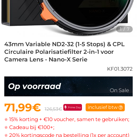
1
/
7
43mm Variable ND2-32 (1-5 Stops) & CPL
Circulaire Polarisatiefilter 2-in-1 voor
Camera Lens - Nano-X Serie
KF01.3072
Op voorraad
On Sale
71,99€
inclusief btw
Prime Day
126,53€
⭐ 15% korting + €10 voucher, samen te gebruiken;
⭐ Cadeau bij €100+;
⭐ 20% kortingscode na bestelling (1x per account)