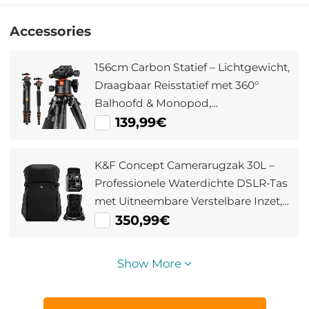
Accessories
156cm Carbon Statief – Lichtgewicht,
Draagbaar Reisstatief met 360°
Balhoofd & Monopod,
Draagvermogen 15 kg (A255C2+BH-
139,99€
36L)
K&F Concept Camerarugzak 30L –
Professionele Waterdichte DSLR-Tas
met Uitneembare Verstelbare Inzet,
Geschikt voor 38 cm Laptop en
350,99€
Cameraspullen – Star Wander01
Zwart
Show More