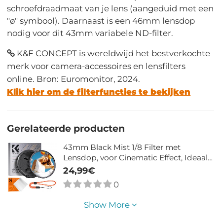
schroefdraadmaat van je lens (aangeduid met een
"ø" symbool). Daarnaast is een 46mm lensdop
nodig voor dit 43mm variabele ND-filter.
K&F CONCEPT is wereldwijd het bestverkochte
merk voor camera-accessoires en lensfilters
online. Bron: Euromonitor, 2024.
Klik hier om de filterfuncties te bekijken
Gerelateerde producten
43mm Black Mist 1/8 Filter met
Lensdop, voor Cinematic Effect, Ideaal
voor Video, Vlog en Portretfotografie,
24,99€
18-Lagen Coating, Nano Klear
0
Show More