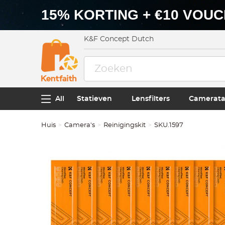
15% KORTING + €10 VOU
K&F Concept Dutch
All
Statieven
Lensfilters
Camerata
Huis
Camera's
Reinigingskit
SKU.1597