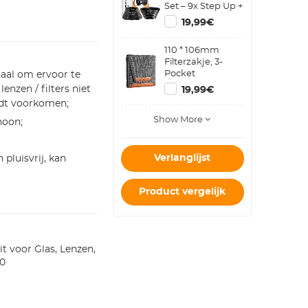
Set – 9x Step Up +
9x Step Down
19,99€
Metalen
Cameralens
110 * 106mm
Ringen
Filterzakje, 3-
Pocket
aal om ervoor te
Filterkoffer,
nzen / filters niet
19,99€
Maximale Grootte
rdt voorkomen;
Voor Rond Filter
Show More
82mm (Inclusief
hoon;
82mm)
Verlanglijst
 pluisvrij, kan
Product vergelijk
t voor Glas, Lenzen,
20