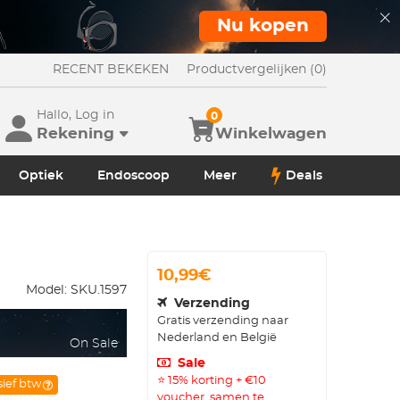
Nu kopen
RECENT BEKEKEN
Productvergelijken (0)
Hallo, Log in
0
Rekening
Winkelwagen
Optiek
Endoscoop
Meer
Deals
10,99€
Model:
SKU.1597
Verzending
Gratis verzending naar
Nederland en België
On Sale
Sale
⭐ 15% korting + €10
sief btw
voucher, samen te