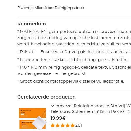
Pluisvrije Microfiber Reinigingsdoek:
Kenmerken
* MATERIALEN: geïmporteerd optisch microvezelmateri
zorgen dat de coating van optische instrumenten zoals le
wordt beschadigd, waardoor secundaire vervuiling wo
* Pakket ： Enkele vacuümverpakking, draagbaar en sc
* Lasersmelten, strakke randafdichting, geen afstoffen;
* 140 * 140 mm reinigingsdoek, delicate textuur, zacht en
worden gewassen en hergebruikt;
* Groot dicht contactoppervlak, sterke vuiladsorptie.
Gerelateerde producten
Microvezel Reinigingsdoekje Stofvrij Wi
Telefoons, Schermen 15*15cm Pak van 
19,99€
261