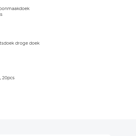
choonmaakdoek
ks
etsdoek droge doek
, 20pcs