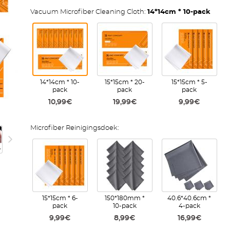
Vacuum Microfiber Cleaning Cloth:
14*14cm * 10-pack
14*14cm * 10-
15*15cm * 20-
15*15cm * 5-
pack
pack
pack
10,99€
19,99€
9,99€
Microfiber Reinigingsdoek:
15*15cm * 6-
150*180mm *
40.6*40.6cm *
pack
10-pack
4-pack
9,99€
8,99€
16,99€