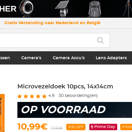
CHER
Gratis Verzending naar Nederland en België
ssen
Camera's
Camera Accu's
Lens Adapters
Microvezeldoek 10pcs, 14x14cm
4.9
30
beoordeling(en)
OP VOORRAAD
10,99€
Prime Day
inclu
31% OFF
15,99€