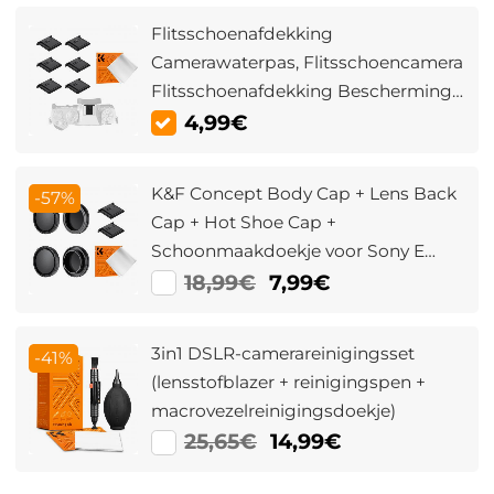
Flitsschoenafdekking
Camerawaterpas, Flitsschoencamera
Flitsschoenafdekking Bescherming,
Beschermkap voor Flitsschoenen
4,99€
met Waterpas, Verpakking van 6
K&F Concept Body Cap + Lens Back
-57%
Cap + Hot Shoe Cap +
Schoonmaakdoekje voor Sony E
Mount A6700, A6600, A6500, A6400,
18,99€
7,99€
A6300, A6100, A6000, A5100, A5000,
A7C, A7CR, A7C II, A7, A7S, A7R, A7 M2,
3in1 DSLR-camerareinigingsset
-41%
A7R M2, A7R M3, A7R M4, A7R M5,
(lensstofblazer + reinigingspen +
FX3, FX3
macrovezelreinigingsdoekje)
25,65€
14,99€