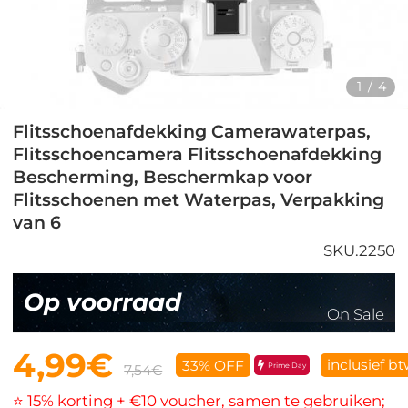
1
/
4
Flitsschoenafdekking Camerawaterpas,
Flitsschoencamera Flitsschoenafdekking
Bescherming, Beschermkap voor
Flitsschoenen met Waterpas, Verpakking
van 6
SKU.2250
Op voorraad
On Sale
4,99€
inclusief b
33% OFF
Prime Day
7,54€
⭐ 15% korting + €10 voucher, samen te gebruiken;