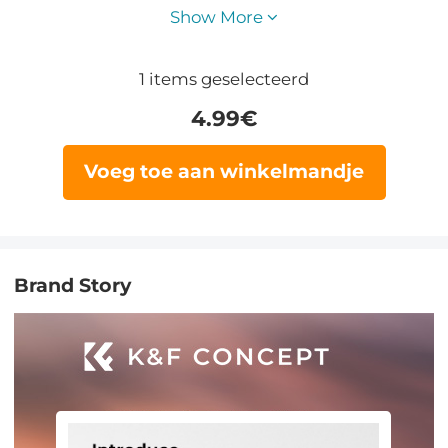
Show More
1
items geselecteerd
4.99
€
Voeg toe aan winkelmandje
Brand Story