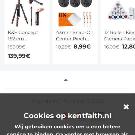
aanpassing
voor DSLR-
camera Rotator
Panoramische
kop 1/4'' tot 3/8''
K&F Concept
43mm Snap-On
12 Rollen Kin
Adapterbeugels
152 cm
Center Pinch
Camera Papi
Lichtgewicht
Lensdop 9 in 1
Rollen
8,99€
12,8
189,99€
10,25€
16,00€
Reisestatief met
met Anti-Loss
Navulling,
139,99€
360° Kogelkop
Keeper Leash
Kleurendruk,
+ Multi-Winkel
Compatibel met
BPA en BPS V
Middenkolom
Nikon, Canon,
en
Sony, Fujifilm
Verlengingsarm
Cameralenzen
Door de K&F Concept © 2026
Cookies op kentfaith.nl
Wij gebruiken cookies om u een betere
service te bieden. Ga verder met browsen als