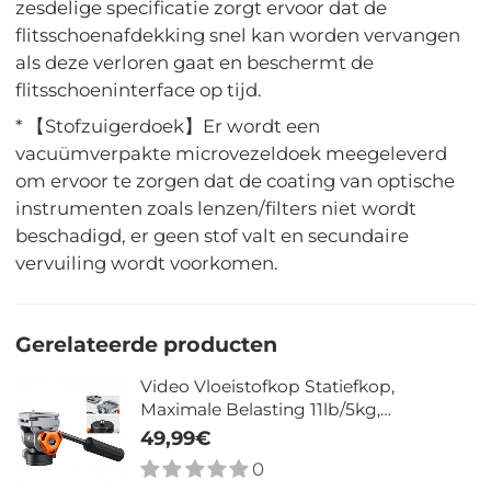
zesdelige specificatie zorgt ervoor dat de
flitsschoenafdekking snel kan worden vervangen
als deze verloren gaat en beschermt de
flitsschoeninterface op tijd.
* 【Stofzuigerdoek】Er wordt een
vacuümverpakte microvezeldoek meegeleverd
om ervoor te zorgen dat de coating van optische
instrumenten zoals lenzen/filters niet wordt
beschadigd, er geen stof valt en secundaire
vervuiling wordt voorkomen.
Gerelateerde producten
Video Vloeistofkop Statiefkop,
Maximale Belasting 11lb/5kg,
Zijdezachte, Stabiele Statiefvloeistofkop
49,99€
voor Pannen en Kantelen, Arca Swiss
0
Compatibele Vloeistofkopbevestiging