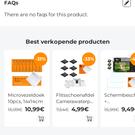
FAQs
There are no faqs for this product.
Best verkopende producten
-31%
-33%
-
Microvezeldoek
Flitsschoenafdekking
Schermbesc
10pcs, 14x14cm
Camerawaterpas,
+
Flitsschoencamera
flitsschoenni
10,99€
4,99€
9,4
15,99€
7,54€
15,99€
Flitsschoenafdekking
+ stofzuigdo
Bescherming,
voor Fujifilm
Beschermkap
X100VI, X100V
voor
X-T4 camera'