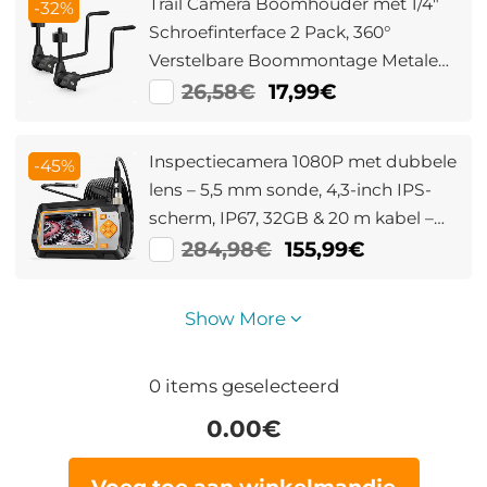
Trail Camera Boomhouder met 1/4"
-32%
Schroefinterface 2 Pack, 360°
Verstelbare Boommontage Metalen
Beugel voor Trail Camera's,
26,58€
17,99€
Zonnepanelen, Verlichting, enz.
Inspectiecamera 1080P met dubbele
-45%
lens – 5,5 mm sonde, 4,3-inch IPS-
scherm, IP67, 32GB & 20 m kabel –
voor riool, muur en auto
284,98€
155,99€
Show More
0
items geselecteerd
0.00
€