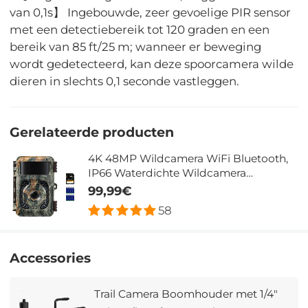
van 0,1s】 Ingebouwde, zeer gevoelige PIR sensor
met een detectiebereik tot 120 graden en een
bereik van 85 ft/25 m; wanneer er beweging
wordt gedetecteerd, kan deze spoorcamera wilde
dieren in slechts 0,1 seconde vastleggen.
Gerelateerde producten
4K 48MP Wildcamera WiFi Bluetooth,
IP66 Waterdichte Wildcamera
Jachtcamera 120° Detectiehoek 0.2S
99,99€
Trigger met U3 64GB SD Kaart en 8
58
Batterijen
Accessories
Trail Camera Boomhouder met 1/4"