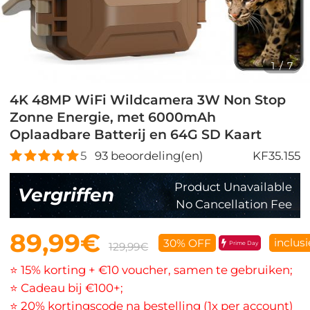
1
/
7
4K 48MP WiFi Wildcamera 3W Non Stop
Zonne Energie, met 6000mAh
Oplaadbare Batterij en 64G SD Kaart
5
93
beoordeling(en)
KF35.155
Product Unavailable
Vergriffen
No Cancellation Fee
89,99€
inclus
30% OFF
Prime Day
129,99€
⭐ 15% korting + €10 voucher, samen te gebruiken;
⭐ Cadeau bij €100+;
⭐ 20% kortingscode na bestelling (1x per account)