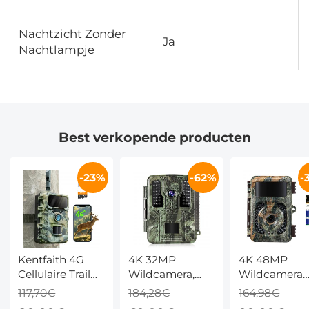
Nachtzicht Zonder
Ja
Nachtlampje
Best verkopende producten
-23%
-62%
-
Kentfaith 4G
4K 32MP
4K 48MP
Cellulaire Trail
Wildcamera,
Wildcamera
Camera, 2.7K
IP67
WiFi Bluetoo
117,70€
184,28€
164,98€
Video's & 32MP
Waterdicht,
IP66