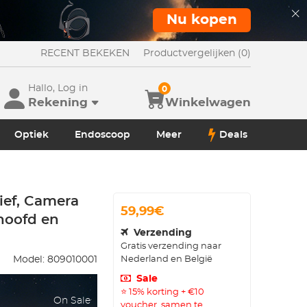
Nu kopen
RECENT BEKEKEN
Productvergelijken (0)
Hallo, Log in
0
Rekening
Winkelwagen
Optiek
Endoscoop
Meer
Deals
ief, Camera
59,99€
hoofd en
Verzending
Gratis verzending naar
Nederland en België
Model:
809010001
Sale
⭐ 15% korting + €10
On Sale
voucher, samen te