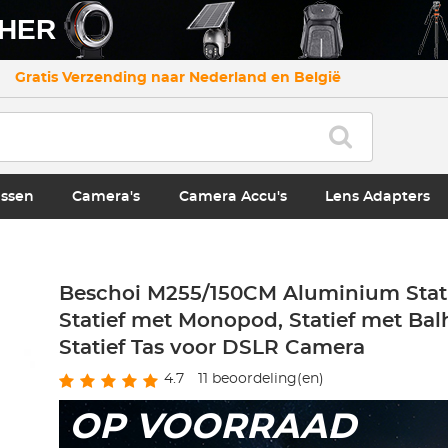
CHER
Gratis Verzending naar Nederland en België
ssen
Camera's
Camera Accu's
Lens Adapters
Beschoi M255/150CM Aluminium Stat
Statief met Monopod, Statief met Bal
Statief Tas voor DSLR Camera
4.7
11
beoordeling(en)
OP VOORRAAD