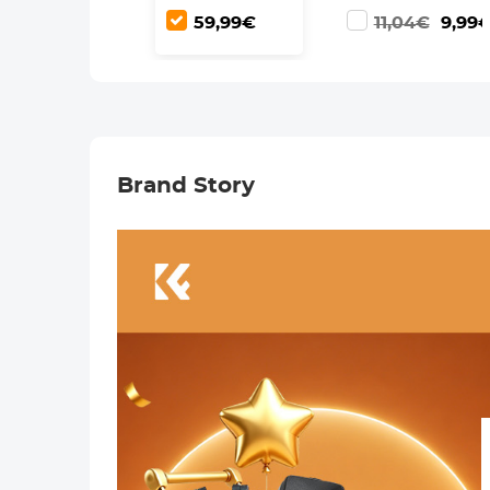
Statief, Camera
Reinigingsdoekje
59,99€
11,04€
9,99
Statief met
Monopod,
Statief met
Balhoofd en
Statief Tas voor
DSLR Camera
Brand Story