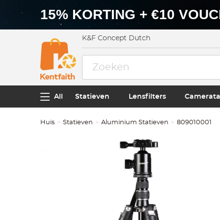
15% KORTING + €10 VOU
K&F Concept Dutch
All
Statieven
Lensfilters
Camerata
Huis
Statieven
Aluminium Statieven
809010001