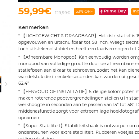
59,99€
Prime Day
inc
53% OFF
129,99€
Kenmerken
* 【LICHTGEWICHT & DRAAGBAAR】Het dslr-statief is 15
opgevouwen en uitschuifbaar tot 58 inch. Weegt slechts 
toch uitstekend stabiel en heeft een laadvermogen tot 
* 【Afneembare Monopod】Kan eenvoudig worden omg
monopod van volledige grootte door de afneembare 
statiefbeen aan elkaar te schroeven, zodat het kan die
wandelstok die in enkele seconden kan worden uitgesch
62,4”
* 【EENVOUDIGE INSTALLATIE】5-delige kolompoten met
maken roterende pootvergrendelingen stellen u in sta
werkhoogte in seconden aan te passen van 15" tot 58"
middenasfunctie zorgt voor extreem lage hoekfotograf
opnamen
* 【Super Stabiliteit】Stabiliteitshaak is ontworpen om 
ondersteunen voor extra stabiliteit. Rubberen voetjes 