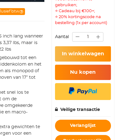
gebruiken;
⭐ Cadeau bij €100+;
lusief btw
⭐ 20% kortingscode na
bestelling (1x per account)
 inch lang wanneer
Aantal
3,37 lbs, maar is
22 lbs
In winkelwagen
ebouwd tot een
middenkolom en het
nen als monopod of
Nu kopen
oven van 17” tot
 snel los te
at om de
. De omgekeerde
Veilige transactie
ie en macro-
Verlanglijst
extra gewichten te
zorgen voor een