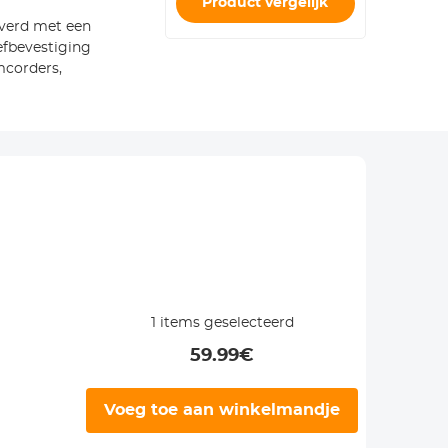
Product vergelijk
verd met een
efbevestiging
mcorders,
1
items geselecteerd
59.99
€
Voeg toe aan winkelmandje