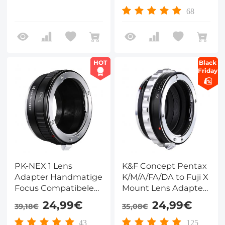
Lichaam
68
HOT
Black
Friday
PK-NEX 1 Lens
K&F Concept Pentax
Adapter Handmatige
K/M/A/FA/DA to Fuji X
Focus Compatibele
Mount Lens Adapter
Pentax K Lenzen voor
M35111
24,99€
24,99€
39,18€
35,08€
Sony E Camera
Lichaam
43
125