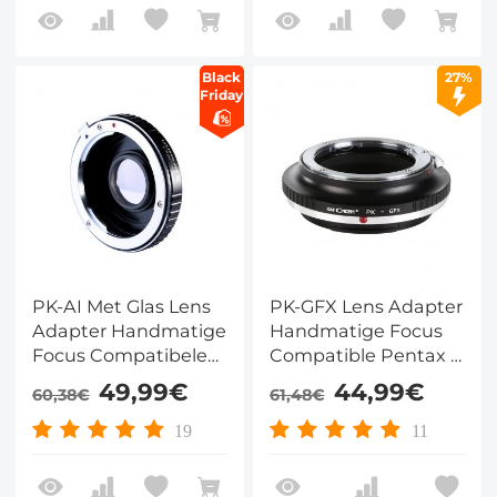
Black
27%
Friday
PK-AI Met Glas Lens
PK-GFX Lens Adapter
Adapter Handmatige
Handmatige Focus
Focus Compatibele
Compatible Pentax K
Pentax K Lenzen voor
Lenzen voor Fuji GFX
49,99€
44,99€
60,38€
61,48€
Nikon F Camera
Camera Lichaam
Lichaam
19
11