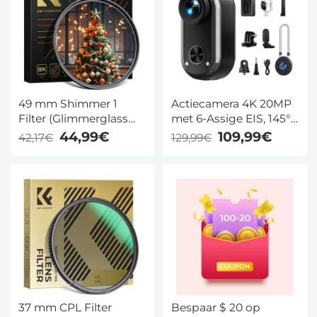
telefoonstandaard met
draadloze
afstandsbediening,
compatibel met
iPhone, Android en
camera
49 mm Shimmer 1
Actiecamera 4K 20MP
Filter (Glimmerglass
met 6-Assige EIS, 145°
Filter) Microlight
Groothoek, WiFi en 30
44,99€
109,99€
42,17€
129,99€
Spiegel, Shimmer
m Behuizing
Diffusie 1 Filter Met
Optisch Glas
Waterdichte Groene
Film Nano-X Serie
37 mm CPL Filter
Bespaar $ 20 op