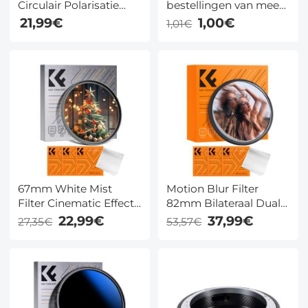
Circulair Polarisatie
bestellingen van meer
Filter Met 24 Laags
dan $ 100
21,99€
1,00€
1,01€
Meerlaags Groen
Gecoate HD /
Hydrofoob / Antikras
Nano Dazzle Serie
67mm White Mist
Motion Blur Filter
Filter Cinematic Effect
82mm Bilateraal Dual
Filter met 18
Motion Optisch Glas
22,99€
37,99€
27,35€
53,57€
Meerlaagse Coatings
voor Cameralens
voor Portret en
Landschapsfotografie
Nano Klear Serie