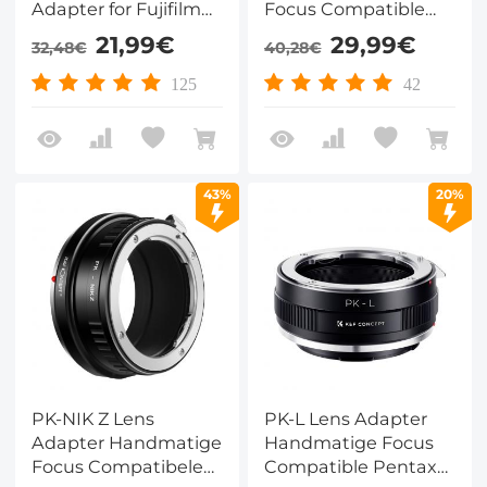
Adapter for Fujifilm
Focus Compatible
X-E1 X-M1
Pentax PK K Lenzen
21,99€
29,99€
32,48€
40,28€
voor Sony E Camera
Lichaam
125
42
43%
20%
PK-NIK Z Lens
PK-L Lens Adapter
Adapter Handmatige
Handmatige Focus
Focus Compatibele
Compatible Pentax