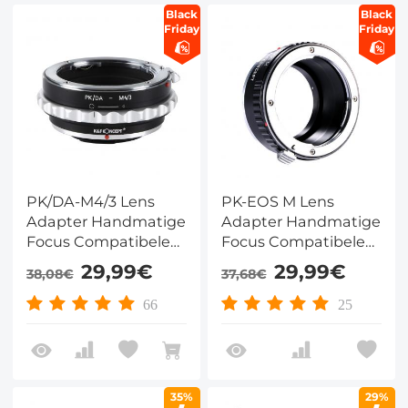
Black
Black
Friday
Friday
PK/DA-M4/3 Lens
PK-EOS M Lens
Adapter Handmatige
Adapter Handmatige
Focus Compatibele
Focus Compatibele
Pentax K/M/A/FA/DA
Pentax K Lenzen voor
29,99€
29,99€
38,08€
37,68€
Lenzen voor M43 MFT
Canon EOS M
Camera Lichaam
Camera Lichaam
66
25
35%
29%