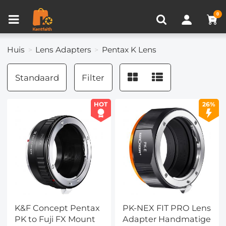
Productvergelijken (0)
RECENT BEKEKEN
0
Huis
Lens Adapters
Pentax K Lens
Standaard
Filter
HOT
26%
K&F Concept Pentax
PK-NEX FIT PRO Lens
PK to Fuji FX Mount
Adapter Handmatige