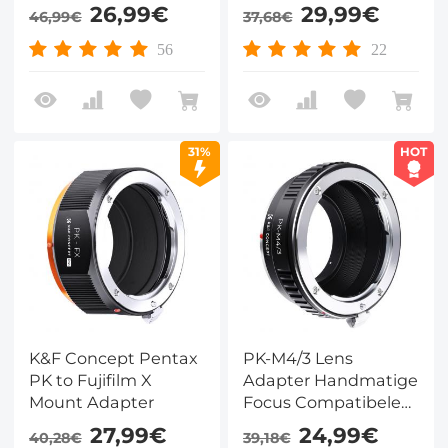
Pentax PK Lenzen
K(PK) Lenzen voor
26,99€
29,99€
46,99€
37,68€
voor Nikon Z Camera
Leica SL T Sigma FP
Lichaam
Panasonic L Camera
56
22
Lichaam
31%
HOT
K&F Concept Pentax
PK-M4/3 Lens
PK to Fujifilm X
Adapter Handmatige
Mount Adapter
Focus Compatibele
Pentax K Lenzen voor
27,99€
24,99€
40,28€
39,18€
M43 MFT Camera