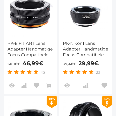
PK-E FIT ART Lens
PK-Nikon1 Lens
Adapter Handmatige
Adapter Handmatige
Focus Compatibele
Focus Compatibele
Pentax K Serie en AF
Pentax K Lenzen voor
46,99€
29,99€
60,18€
39,48€
Serie DSLR Lenzen
Nikon 1 Camera
voor Sony E Camera
Lichaam
46
23
Lichaam
19%
15%