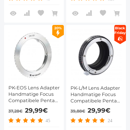
20%
Black
Friday
PK-EOS Lens Adapter
PK-L/M Lens Adapter
Handmatige Focus
Handmatige Focus
Compatibele Pentax
Compatibele Pentax
K Lenzen voor Canon
K Lenzen voor Leica
29,99€
29,99€
37,28€
39,88€
EOS Camera
M Camera Lichaam
Lichaam
45
24