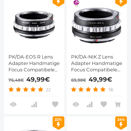
PK/DA-EOS R Lens
PK/DA-NIK Z Lens
Adapter Handmatige
Adapter Handmatige
Focus Compatibele
Focus Compatibele
Pentax (PK/DA)
Pentax (PK/DA)
49,99€
49,99€
76,48€
69,98€
Lenzen voor Canon
Lenzen voor Nikon Z
EOS R Camera
Camera Lichaam
22
56
Lichaam
22%
24%