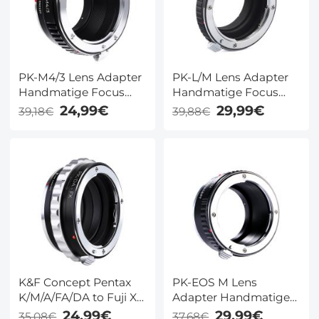
PK-M4/3 Lens Adapter
PK-L/M Lens Adapter
Handmatige Focus
Handmatige Focus
Compatibele Pentax K
Compatibele Pentax K
24,99€
29,99€
39,18€
39,88€
Lenzen voor M43 MFT
Lenzen voor Leica M
Camera Lichaam
Camera Lichaam
K&F Concept Pentax
PK-EOS M Lens
K/M/A/FA/DA to Fuji X
Adapter Handmatige
Mount Lens Adapter
Focus Compatibele
24,99€
29,99€
35,08€
37,68€