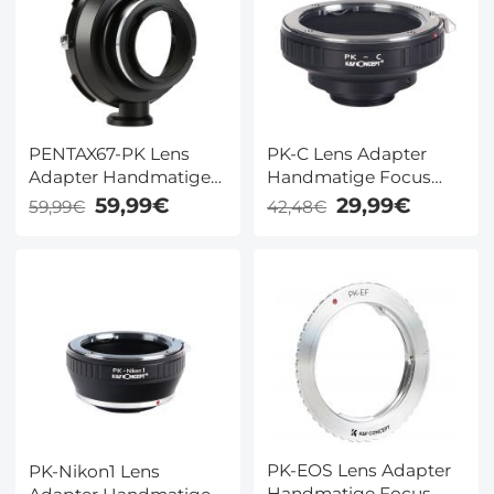
PENTAX67-PK Lens
PK-C Lens Adapter
Adapter Handmatige
Handmatige Focus
Focus Compatibele
Compatibele Pentax K
59,99€
29,99€
59,99€
42,48€
Pentax 67 Lenzen voor
Lenzen voor C Camera
Pentax K Serie Camera
Lichaam
Lichaam
PK-EOS Lens Adapter
PK-Nikon1 Lens
Handmatige Focus