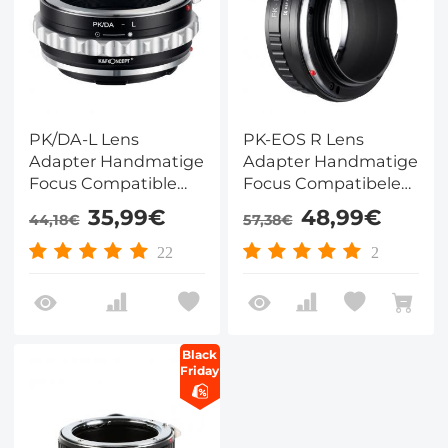
PK/DA-L Lens
PK-EOS R Lens
Adapter Handmatige
Adapter Handmatige
Focus Compatible
Focus Compatibele
Pentax K(PK/DA)
Pentax K Lenzen voor
35,99€
48,99€
44,18€
57,38€
Lenzen voor Leica SL
Canon EOS R
T Sigma FP
Camera Lichaam
22
2
Panasonic L Camera
Lichaam
Black
Friday