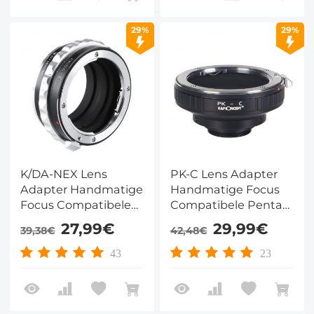
29%
29%
K/DA-NEX Lens
PK-C Lens Adapter
Adapter Handmatige
Handmatige Focus
Focus Compatibele
Compatibele Pentax
Pentax K/M/A/FA/DA
K Lenzen voor C
27,99€
29,99€
39,38€
42,48€
Lenzen voor Sony E
Camera Lichaam
Camera Lichaam
43
23