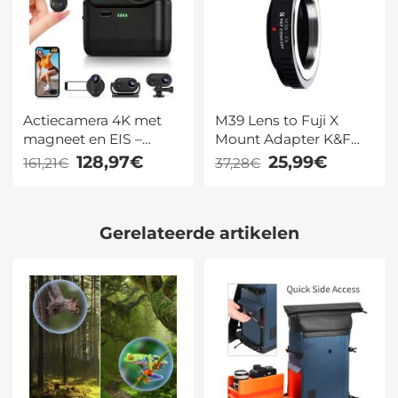
Actiecamera 4K met
M39 Lens to Fuji X
magneet en EIS –
Mount Adapter K&F
42,8g, 10m waterdicht,
Concept M19111 Lens
128,97€
25,99€
161,21€
37,28€
360 min & 64GB – voor
Adapter Niet-SLR
fietsen, snorkelen en
Poort M39
vloggen – Kentfaith
Gerelateerde artikelen