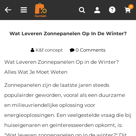
Productvergelijken (0)
RECENT BEKEKEN
0
Huis
Blog
Wat Leveren Zonnepanelen Op In De
Winter?
Wat Leveren Zonnepanelen Op In De Winter?
K&f concept
0 Comments
Wat Leveren Zonnepanelen Op in de Winter?
Alles Wat Je Moet Weten
Zonnepanelen zijn de laatste jaren steeds
populairder geworden, vooral als een duurzame
en milieuvriendelijke oplossing voor
energieoplossingen. Een veelgestelde vraag die bij
huiseigenaren en geïnteresseerden opkomt, is:
"Wat leveren zonnepanelen op in de winter?" Dit