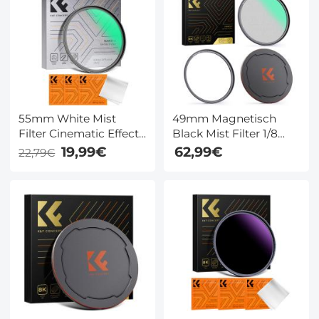
32GB Kaart
Inbegrepen, voor
Wildlife, Jacht &
Outdoor, Kentfaith
55mm White Mist
49mm Magnetisch
Filter Cinematic Effect
Black Mist Filter 1/8
Filter met 18
Lens Filter Voor
19,99€
62,99€
22,79€
Meerlaagse Coatings
Speciale Effecten HD
voor Portret en
Meerlaags Gecoat
Landschapsfotografie
Waterdicht /
Nano Klear Serie
Krasbestendig /
Antireflectie Nano Xcel
Serie