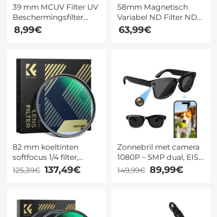
39 mm MCUV Filter UV
58mm Magnetisch
Beschermingsfilter
Variabel ND Filter ND8
Ultradun Frame met
- ND128 (3-7 Stops)
8,99€
63,99€
Trapeziumvormig
Neutral Density Filter
Patroon
28 Multi Layer
Stofzuigdoekcoating
Beschichtungen Nano
Nano Klear Serie
Xcel Serie
82 mm koeltinten
Zonnebril met camera
softfocus 1/4 filter,
1080P – 5MP dual, EIS,
cinematisch blauw
ChatGPT, 26 talen,
137,49€
89,99€
125,39€
149,99€
misteffect lensfilter
Bluetooth 5.2 & 4u –
voor portret- en
voor reizen en
nachtvideo's,
meetings – Kentfaith
benadrukt koele