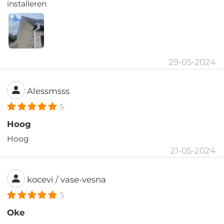
installeren
29-05-2024
Alessmsss
5
Hoog
Hoog
21-05-2024
kocevi / vase-vesna
5
Oke