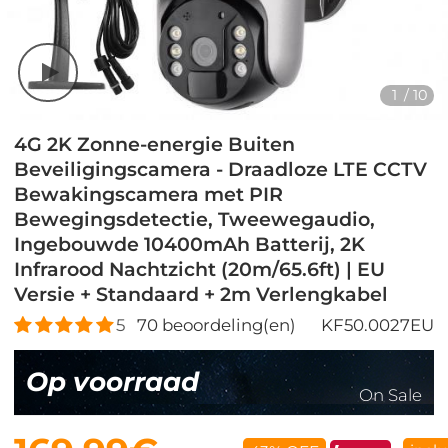
1
/
10
4G 2K Zonne-energie Buiten
Beveiligingscamera - Draadloze LTE CCTV
Bewakingscamera met PIR
Bewegingsdetectie, Tweewegaudio,
Ingebouwde 10400mAh Batterij, 2K
Infrarood Nachtzicht (20m/65.6ft) | EU
Versie + Standaard + 2m Verlengkabel
5
70
beoordeling(en)
KF50.0027EU
Op voorraad
On Sale