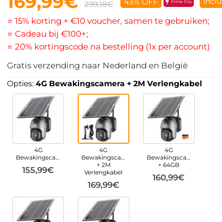
169,99€
inclu
43% OFF
Prime Day
299,18€
⭐ 15% korting + €10 voucher, samen te gebruiken;
⭐ Cadeau bij €100+;
⭐ 20% kortingscode na bestelling (1x per account)
Gratis verzending naar Nederland en België
Opties:
4G Bewakingscamera + 2M Verlengkabel
4G
4G
4G
Bewakingscamera
Bewakingscamera
Bewakingscamera
+ 2M
+ 64GB
155,99€
Verlengkabel
160,99€
169,99€