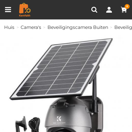
Productvergelijken (0)
RECENT BEKEKEN
0
Huis
Camera's
Beveiligingscamera Buiten
Beveili