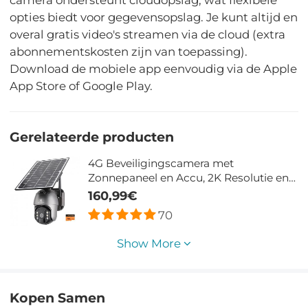
opties biedt voor gegevensopslag. Je kunt altijd en
overal gratis video's streamen via de cloud (extra
abonnementskosten zijn van toepassing).
Download de mobiele app eenvoudig via de Apple
App Store of Google Play.
Gerelateerde producten
4G Beveiligingscamera met
Zonnepaneel en Accu, 2K Resolutie en
Kleurennachtzicht, PIR
160,99€
Bewegingsdetectie en Tweeweg Audio
70
– Inclusief 64GB Kaart
Show More
Kopen Samen