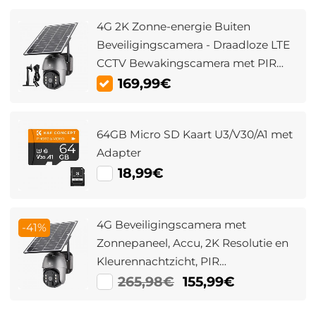
4G 2K Zonne-energie Buiten
Beveiligingscamera - Draadloze LTE
CCTV Bewakingscamera met PIR
Bewegingsdetectie, Tweewegaudio,
169,99€
Ingebouwde 10400mAh Batterij, 2K
Infrarood Nachtzicht (20m/65.6ft) |
64GB Micro SD Kaart U3/V30/A1 met
EU Versie + Standaard + 2m
Adapter
Verlengkabel
18,99€
4G Beveiligingscamera met
-41%
Zonnepaneel, Accu, 2K Resolutie en
Kleurennachtzicht, PIR
Bewegingsdetectie en Tweeweg
265,98€
155,99€
Audio