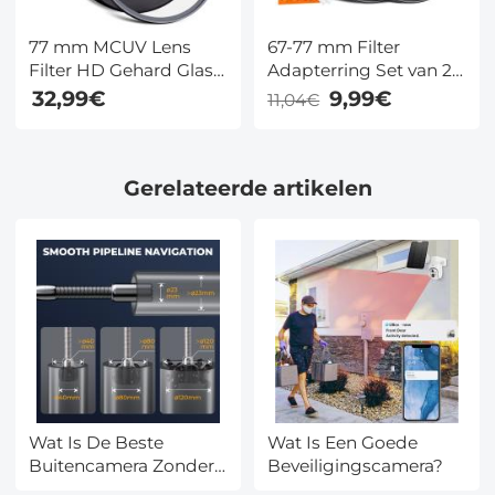
77 mm MCUV Lens
67-77 mm Filter
Filter HD Gehard Glas
Adapterring Set van 2
MCUV Ultraviolet 28
met Reinigingsdoekje
32,99€
9,99€
11,04€
Multi Gecoate Filters
Nano Xcel Serie
Gerelateerde artikelen
Wat Is De Beste
Wat Is Een Goede
Buitencamera Zonder
Beveiligingscamera?
Abonnement?