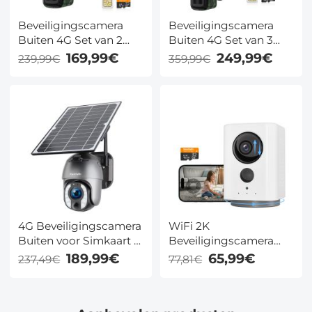
Beveiligingscamera
Beveiligingscamera
Buiten 4G Set van 2
Buiten 4G Set van 3
zonder Wifi, Compact
zonder Wifi, Compact
169,99€
249,99€
239,99€
359,99€
met Zonnepaneel, 2K,
met Zonnepaneel, 2K,
PIR en 5200 mAh Accu
PIR en 5200 mAh Accu
4G Beveiligingscamera
WiFi 2K
Buiten voor Simkaart –
Beveiligingscamera
Zonder Wifi, 2K, 40x
Binnen met Accu 32GB
189,99€
65,99€
237,49€
77,81€
Zoom, Zonnepaneel en
SD kaart Nachtzicht en
Nachtzicht in Kleur
2 weg Audio Kentfaith