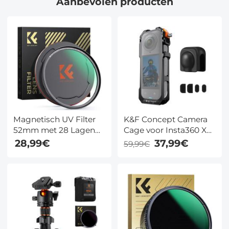
Aanbevolen producten
Magnetisch UV Filter
K&F Concept Camera
52mm met 28 Lagen
Cage voor Insta360 X5
Coating en Lensdop -
Aluminiumlegering
28,99€
37,99€
59,99€
Nano Xcel Serie
Beschermende
Behuizing 1/4 Inch
Schroefgat 2 Cold
Shoe Bevestigingen
Siliconen Lenskap