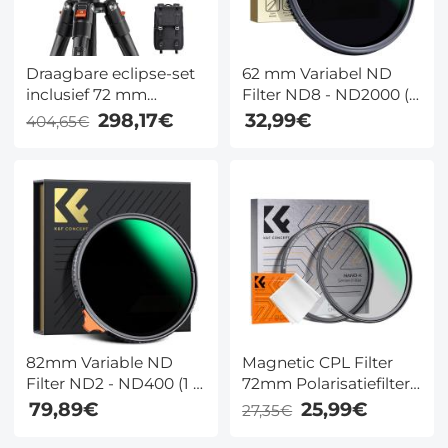
Draagbare eclipse-set
62 mm Variabel ND
inclusief 72 mm
Filter ND8 - ND2000 (3
zonnefilter + KF09.123
- 11 stops) Filter Met
298,17€
32,99€
404,65€
koolstofvezel statief +
Neutrale Dichtheid En
KF13.087AV6
Multi Beschermende
camerarugzak +
Coating Nano Dazzle
KF28.0024 6700mAh
Serie
V-mount batterij
82mm Variable ND
Magnetic CPL Filter
Filter ND2 - ND400 (1 -
72mm Polarisatiefilter
9 Stops) Lensfilter
Ultradun Optisch Glas
79,89€
25,99€
27,35€
Waterdicht en
met 18 Meerlaagse
Krasbestendig Nano
Coatings - Nano Klear