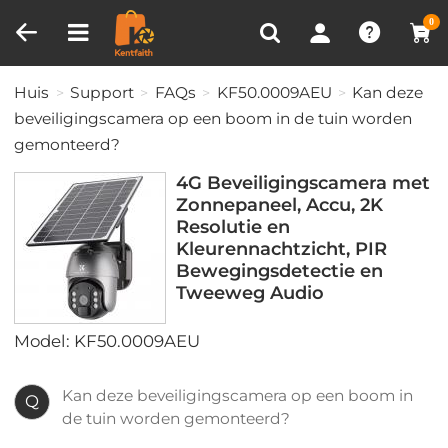
Productvergelijken (0)
RECENT BEKEKEN
0
Huis
Support
FAQs
KF50.0009AEU
Kan deze
beveiligingscamera op een boom in de tuin worden
gemonteerd?
4G Beveiligingscamera met
Zonnepaneel, Accu, 2K
Resolutie en
Kleurennachtzicht, PIR
Bewegingsdetectie en
Tweeweg Audio
Model: KF50.0009AEU
Kan deze beveiligingscamera op een boom in
Q
de tuin worden gemonteerd?