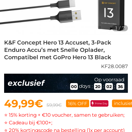
1
/
7
K&F Concept Hero 13 Accuset, 3-Pack
Enduro Accu’s met Snelle Oplader,
Compatibel met GoPro Hero 13 Black
KF28.0087
Op voorraad
exclusief
days
:
:
:
00
20
02
36
49,99€
inclusie
16% OFF
Prime Day
59,99€
⭐ 15% korting + €10 voucher, samen te gebruiken;
⭐ Cadeau bij €100+;
⭐ 20% kortingscode na bestelling (1x per account)