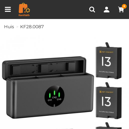
Productvergelijken (0)
RECENT BEKEKEN
0
Huis
KF28.0087