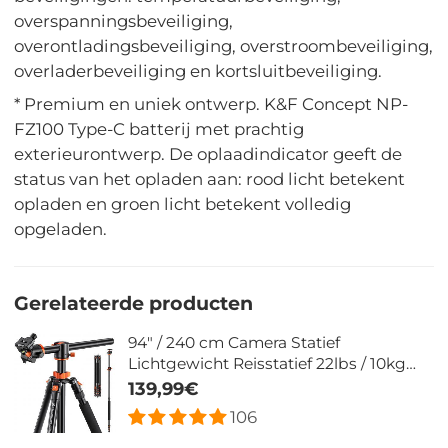
overspanningsbeveiliging,
overontladingsbeveiliging, overstroombeveiliging,
overladerbeveiliging en kortsluitbeveiliging.
* Premium en uniek ontwerp. K&F Concept NP-
FZ100 Type-C batterij met prachtig
exterieurontwerp. De oplaadindicator geeft de
status van het opladen aan: rood licht betekent
opladen en groen licht betekent volledig
opgeladen.
Gerelateerde producten
94" / 240 cm Camera Statief
Lichtgewicht Reisstatief 22lbs / 10kg
Belasting met Afneembare Monopod
139,99€
voor DSLR SLR T254A8+BH-28L
106
(SA254T1)