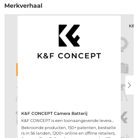
Merkverhaal
K&F CONCEPT Camera Batterij
K&F CONCEPT is een toonaangevende leveran
cier van camera , foto en video oplossingen. We
Bekroonde producten, 150+ patenten, bestselle
bieden filters, batterij/laders, statieven, camera
rs in 56 landen, 1200+ online en offline retailers,
tas, lensadapter, allemaal gemaakt volgens ho