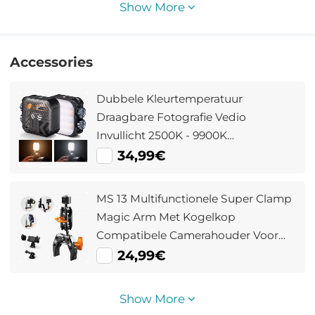
Show More
Accessories
Dubbele Kleurtemperatuur
Draagbare Fotografie Vedio
Invullicht 2500K - 9900K
Kleurtemperatuuraanpassing
34,99€
Ingebouwde 2000mAh Batterij 15
Lichteffecten Licht Aanpassen
MS 13 Multifunctionele Super Clamp
Verbeter De Lichtomstandigheden
Magic Arm Met Kogelkop
Zwart
Compatibele Camerahouder Voor
Flitser / DSLR / Stabilisator
24,99€
Show More