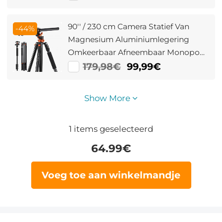
DSLR Camera
90'' / 230 cm Camera Statief Van
-44%
Magnesium Aluminiumlegering
Omkeerbaar Afneembaar Monopod
Plaatvergrendeling Transversale
179,98€
99,99€
Middenkolom Horizontaal 360 °
Panoramisch Koppen T254A7+BH-
Show More
28L
1
items geselecteerd
64.99
€
Voeg toe aan winkelmandje