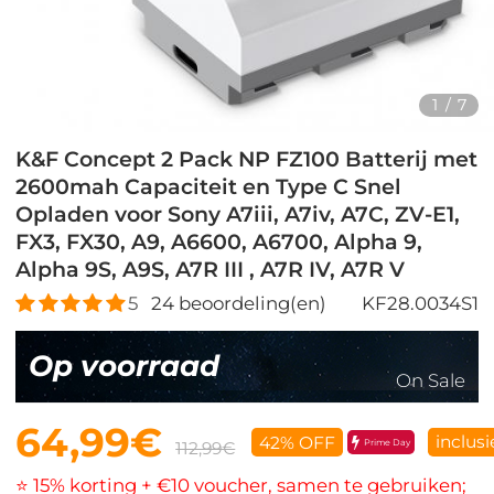
1
/
7
K&F Concept 2 Pack NP FZ100 Batterij met
2600mah Capaciteit en Type C Snel
Opladen voor Sony A7iii, A7iv, A7C, ZV-E1,
FX3, FX30, A9, A6600, A6700, Alpha 9,
Alpha 9S, A9S, A7R III , A7R IV, A7R V
5
24
beoordeling(en)
KF28.0034S1
Op voorraad
On Sale
64,99€
inclusi
42% OFF
Prime Day
112,99€
⭐ 15% korting + €10 voucher, samen te gebruiken;