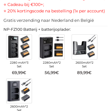
⭐ Cadeau bij €100+;
⭐ 20% kortingscode na bestelling (1x per account)
Gratis verzending naar Nederland en België
NP-FZ100 Batterij + batterijoplader:
2280 mAh*3
2280mAh*2
2600mAh*2
Set
Set
Set
69,99€
56,99€
89,99€
2600mAh*2
Set