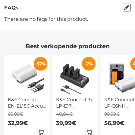
FAQs
There are no faqs for this product.
Best verkopende producten
-52%
-2%
-
K&F Concept
K&F Concept 3x
K&F Concept
EN-EL15C Accu
LP-E17
LP-E6NH
met 2600mAh
Batterijen + 3-
Batterijen
69,99€
40,84€
99,99€
Capaciteit en
Slot LCD-Lader
(2600mAh) +
32,99€
39,99€
56,99€
Snelladen Van
(Geüpgraded) –
USB-C
Type C voor
Compatibel met
Snelladen –