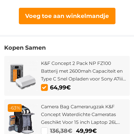
Voeg toe aan winkelmandje
Kopen Samen
K&F Concept 2 Pack NP FZ100
Batterij met 2600mah Capaciteit en
Type C Snel Opladen voor Sony A7iii,
A7iv, A7C, ZV-E1, FX3, FX30, A9,
64,99€
A6600, A6700, Alpha 9, Alpha 9S,
A9S, A7R III , A7R IV, A7R V
Camera Bag Camerarugzak K&F
-63%
Concept Waterdichte Cameratas
Geschikt Voor 15 inch Laptop 26L
Met Statiefriem En Regenhoes Voor
136,38€
49,99€