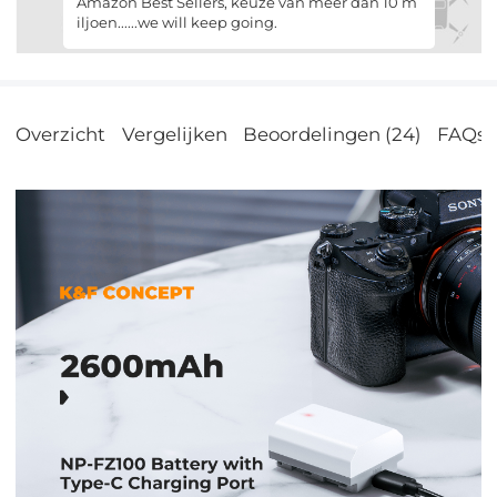
Amazon Best Sellers, keuze van meer dan 10 m
ge normen.
iljoen......we will keep going.
Overzicht
Vergelijken
Beoordelingen (24)
FAQs