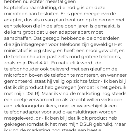
hebben nu echter meestal geen
koptelefoonaansluiting, die nodig is om deze
microfoon aan te sluiten. Er is geen meegeleverde
adapter, dus als u van plan bent om op te nemen met
een telefoon die in de afgelopen jaren is gemaakt, is
de kans groot dat u een adapter apart moet
aanschaffen. Dat gezegd hebbende, de onderdelen
die zijn inbegrepen voor telefoons zijn geweldig! Het
ministatief is erg stevig en heeft een mooi gewicht, en
de telefoonhouder past zelfs rond grotere telefoons,
zoals mijn Pixel 4 XL. En natuurlijk wordt de
telefoonhouder ook geleverd met een gleuf om de
microfoon boven de telefoon te monteren, en wanneer
gemonteerd, staat hij veilig op zichzelf.tl;dr - Ik ben blij
dat ik dit product heb gekregen (omdat ik het gebruik
met mijn DSLR). Maar ik vind de marketing nog steeds
een beetje verwarrend en als ze echt willen verkopen
aan telefoongebruikers, moet er waarschijnlijk een
telefoonadapter voor audio-aansluitingen worden
meegeleverd. dr - Ik ben blij dat ik dit product heb
gekregen (omdat ik het met mijn DSLR gebruik). Maar
ik vind de marketing nog steeds een beetje