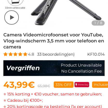
1
/
8
Camera Videomicrofoonset voor YouTube,
Vlog-windscherm 3,5 mm voor telefoon en
camera
4.8
33
beoordeling(en)
KF10.014
Product Unavailable
Vergriffen
No Cancellation Fee
43,99€
inclusi
33% OFF
Prime Day
65,98€
⭐ 15% korting + €10 voucher, samen te gebruiken;
⭐ Cadeau bij €100+;
⭐ 20% kortingscode na bestelling (1x per account)