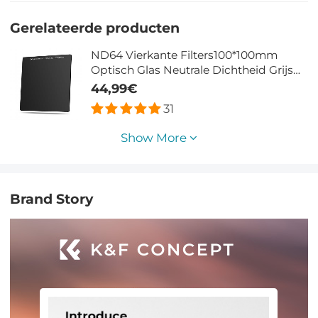
Gerelateerde producten
ND64 Vierkante Filters100*100mm
Optisch Glas Neutrale Dichtheid Grijs
ND Filters Ultra Dunne HD Nano
44,99€
Coating Waterdicht & Krasbestendig
31
Nano Xcel Serie
Show More
Brand Story