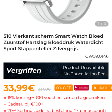
1
/
6
S10 Vierkant scherm Smart Watch Bloed
Zuurstof Hartslag Bloeddruk Waterdicht
Sport Stappenteller Zilvergrijs
GW59.0146
Product Unavailable
Vergriffen
No Cancellation Fee
33,99€
inclusief
0% OFF
Prime Day
33,99€
⭐ 15% korting + €10 voucher, samen te gebruiken;
⭐ Cadeau bij €100+;
⭐ 20% kortingscode na bestelling (1x per account)