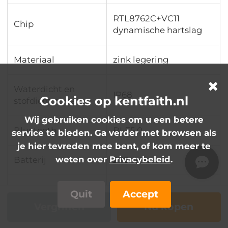
RTL8762C+VC11
Chip
dynamische hartslag
Materiaal
zink legering
Waterdicht en
IP68
Cookies op kentfaith.nl
stofdicht niveau
Wij gebruiken cookies om u een betere
Bluetooth
BLE5.0
service te bieden. Ga verder met browsen als
je hier tevreden mee bent, of kom meer te
weten over
Privacybeleid
.
Batterij
270mAh
Magnetisch snel
Quit
Accept
Oplaadmethode:
opladen
Vergriffen
Nu kopen