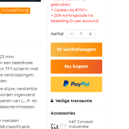
gebruiken;
⭐ Cadeau bij €100+;
inclusief btw
⭐ 20% kortingscode na
bestelling (1x per account)
Aantal
In winkelwagen
e 23 mm
en een beeldhoek
Nu kopen
inch TFT-scherm met
je verstoppingen,
len.
De stijve, versterkte
 worden ingevoerd.
eren van L-, P- en
Veilige transactie
en beschermhoezen
Accessories
e metalen
K&F Concept
Industriële
8-classificatie.