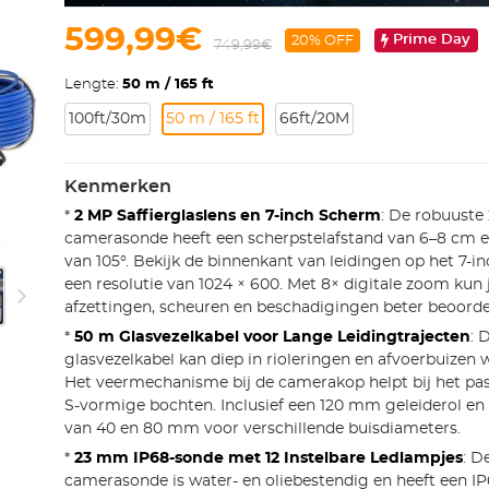
599,99€
Prime Day
20% OFF
749,99€
Lengte:
50 m / 165 ft
100ft/30m
50 m / 165 ft
66ft/20M
Kenmerken
*
2 MP Saffierglaslens en 7-inch Scherm
: De robuust
camerasonde heeft een scherpstelafstand van 6–8 cm 
van 105°. Bekijk de binnenkant van leidingen op het 7-
een resolutie van 1024 × 600. Met 8× digitale zoom kun 
afzettingen, scheuren en beschadigingen beter beoorde
*
50 m Glasvezelkabel voor Lange Leidingtrajecten
: 
glasvezelkabel kan diep in rioleringen en afvoerbuizen
Het veermechanisme bij de camerakop helpt bij het pass
S-vormige bochten. Inclusief een 120 mm geleiderol 
van 40 en 80 mm voor verschillende buisdiameters.
*
23 mm IP68-sonde met 12 Instelbare Ledlampjes
: D
camerasonde is water- en oliebestendig en heeft een IP6