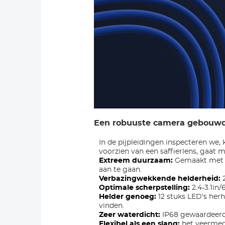
Een robuuste camera gebouwd
In de pijpleidingen inspecteren we, 
voorzien van een saffierlens, gaat
Extreem duurzaam:
Gemaakt met u
aan te gaan.
Verbazingwekkende helderheid:
2
Optimale scherpstelling:
2.4-3.1in
Helder genoeg:
12 stuks LED's herh
vinden.
Zeer waterdicht:
IP68 gewaardeerd 
Flexibel als een slang:
het veermec