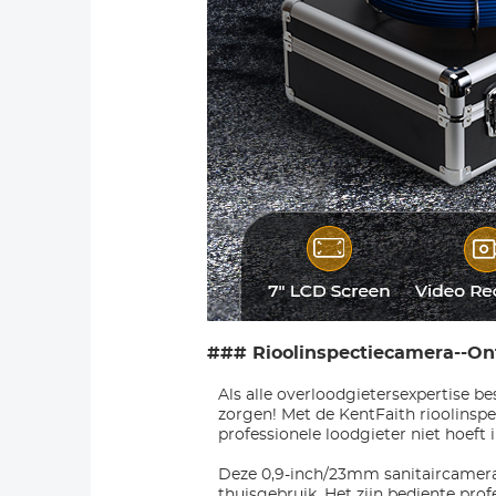
### Rioolinspectiecamera--Ont
Als alle overloodgietersexpertise b
zorgen! Met de KentFaith rioolinsp
professionele loodgieter niet hoeft 
Deze 0,9-inch/23mm sanitaircamera i
thuisgebruik. Het zijn bediente prof