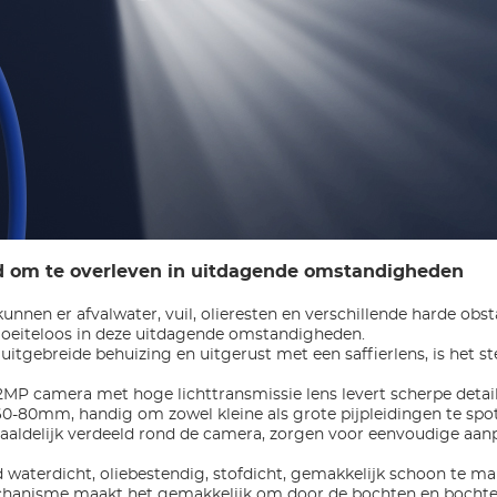
 om te overleven in uitdagende omstandigheden
kunnen er afvalwater, vuil, olieresten en verschillende harde obs
 moeiteloos in deze uitdagende omstandigheden.
itgebreide behuizing en uitgerust met een saffierlens, is het
MP camera met hoge lichttransmissie lens levert scherpe details
/60-80mm, handig om zowel kleine als grote pijpleidingen te spo
aaldelijk verdeeld rond de camera, zorgen voor eenvoudige aanp
waterdicht, oliebestendig, stofdicht, gemakkelijk schoon te ma
hanisme maakt het gemakkelijk om door de bochten en bochten 