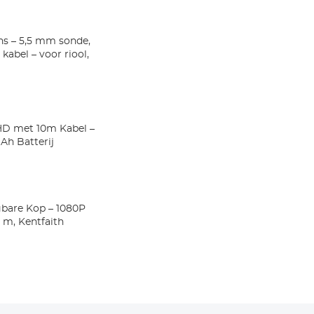
ns – 5,5 mm sonde,
kabel – voor riool,
HD met 10m Kabel –
Ah Batterij
bare Kop – 1080P
 m, Kentfaith