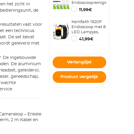
Endoscoopreinigingshaak
en het zicht in
Magneet
11,99€
bedieningsunit, de
Zijspiegelset
Inclusief
Kentfaith 1920P
Lenzenset
eresultaten vast voor
Endoscoop met 8
Schoonmaakdoekje
t een technicus.
LED Lampjes,
Alcohol
et. De set bevat
IP67 Waterdicht,
Wattenschijfje
41,99€
32,8 FT/10M Semi
Geschikt Voor 5.5
wordt geleverd met
Rigide
mm AGC - 430
Slangcamera
Model
voor IPhone en
r
: De ingebouwde
Verlanglijst
Android
pladen. De aluminium
eadset, geleiderol,
ezer, gereedschap,
Product vergelijk
erwachte
ervice.
Camerakop – Enkele
herm, 2 m Kabel en