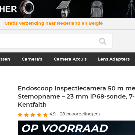
CHER
Gratis Verzending naar Nederland en België
ssen
Camera's
Camera Accu's
Lens Adapters
Endoscoop Inspectiecamera 50 m me
Stemopname – 23 mm IP68-sonde, 7-
Kentfaith
4.9
28
beoordeling(en)
OP VOORRAAD