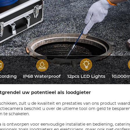
grendel uw potentieel als loodgieter
eschikken, zult u de kwaliteit en prestaties van ons product waa
ectiecamera beschikt u over de ultieme tool om geld te bespare
in te schakelen.
s ontworpen voor eenvoudige installatie en bediening, catering
essionals zoals loodgieters en elektriciens, maar ook niet-profess