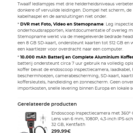
Twaalf ledlampjes met drie helderheidsniveaus verbeter
donkere of vervuilde leidingen. Dompel het scherm, de 
kabelhaspel en de aansluitingen niet onder.
*
DVR met Foto, Video en Stemopname
: Leg inspecti
onderhoudsrapporten, klantdocumentatie of overleg me
Stemopname werkt via de meegeleverde bedrade heads
een 8 GB SD-kaart, ondersteunt kaarten tot 512 GB en 
een kaartlezer voor overdracht naar een computer.
*
10.000 mAh Batterij en Complete Aluminium Koffe
batterij ondersteunt circa 7 uur gebruik na volledig o
koffer bevat de endoscoop inspectiecamera, laadkabel, h
beschermhoezen, camerabescherming, SD-kaart, kaartl
koffersleutels, handleiding en zonnescherm. Geen onv
importkosten, snelle levering binnen Europa en lokale s
Gerelateerde producten
Endoscoop Inspectiecamera met 360° 
Lens van 6 mm, 1080P, 4,3-inch IPS-sc
32 GB, Kentfaith
299,99€