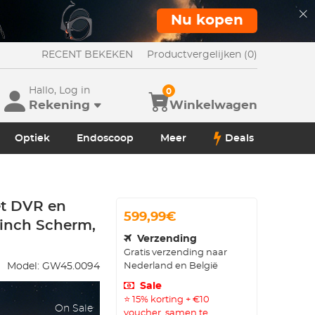
Nu kopen
RECENT BEKEKEN
Productvergelijken (0)
Hallo, Log in
0
Rekening
Winkelwagen
Optiek
Endoscoop
Meer
Deals
t DVR en
599,99€
inch Scherm,
Verzending
Gratis verzending naar
Nederland en België
Model:
GW45.0094
Sale
⭐ 15% korting + €10
On Sale
voucher, samen te