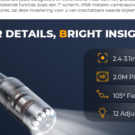
stekende functies zoals een 7"-scherm, IP68 metalen camerason
oires, zal deze investering voor u van onschatbare waarde blijken