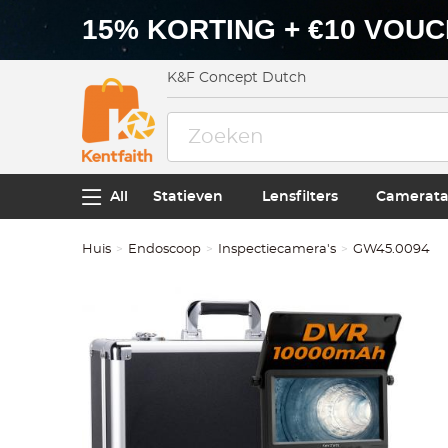
15% KORTING + €10 VOU
K&F Concept Dutch
All
Statieven
Lensfilters
Camerata
Huis
Endoscoop
Inspectiecamera's
GW45.0094