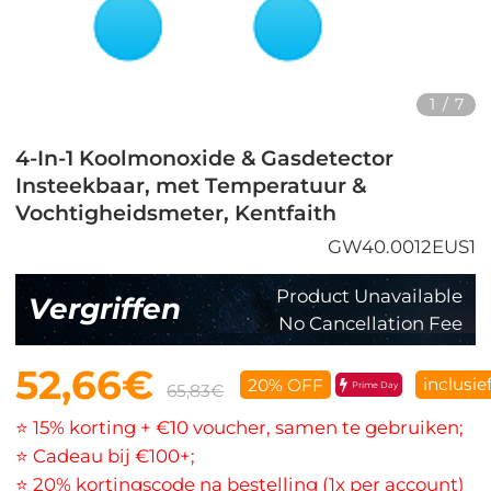
1
/
7
4-In-1 Koolmonoxide & Gasdetector
Insteekbaar, met Temperatuur &
Vochtigheidsmeter, Kentfaith
GW40.0012EUS1
Product Unavailable
Vergriffen
No Cancellation Fee
52,66€
inclusie
20% OFF
Prime Day
65,83€
⭐ 15% korting + €10 voucher, samen te gebruiken;
⭐ Cadeau bij €100+;
⭐ 20% kortingscode na bestelling (1x per account)