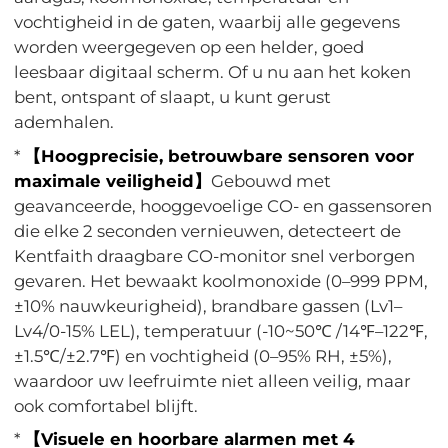
vochtigheid in de gaten, waarbij alle gegevens
worden weergegeven op een helder, goed
leesbaar digitaal scherm. Of u nu aan het koken
bent, ontspant of slaapt, u kunt gerust
ademhalen.
*
【Hoogprecisie, betrouwbare sensoren voor
maximale veiligheid】
Gebouwd met
geavanceerde, hooggevoelige CO- en gassensoren
die elke 2 seconden vernieuwen, detecteert de
Kentfaith draagbare CO-monitor snel verborgen
gevaren. Het bewaakt koolmonoxide (0–999 PPM,
±10% nauwkeurigheid), brandbare gassen (Lv1–
Lv4/0-15% LEL), temperatuur (-10~50℃ /14℉–122℉,
±1.5℃/±2.7℉) en vochtigheid (0–95% RH, ±5%),
waardoor uw leefruimte niet alleen veilig, maar
ook comfortabel blijft.
*
【Visuele en hoorbare alarmen met 4