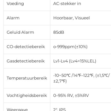
Voeding
AC-stekker in
Alarm
Hoorbaar, Visueel
Geluid Alarm
85dB
CO-detectiebereik
o-999ppm(±10%)
Gasdetectiebereik
Lv1-Lv4 (Lv4=15%LEL)
-10~50℃ /14℉–122℉, (±1,5℃/
Temperatuurbereik
±2,7℉)
Vochtigheidsbereik
0–95% RV, ±5%RV
Weergave
2", IPS