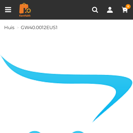
Productvergelijken (0)
RECENT BEKEKEN
0
Huis
GW40.0012EUS1