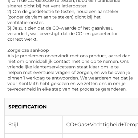
1) Om de CO-detectie te testen, houd een brandende
sigaret dicht bij het ventilatierooster.
2) Om de gasdetectie te testen, houd een aansteker
(zonder de vlam aan te steken) dicht bij het
ventilatierooster.
3) Je zult zien dat de CO-waarde of het gasniveau
verandert, wat bevestigt dat de CO- en gasdetector
correct werkt.
Zorgeloze aankoop
Als je problemen ondervindt met ons product, aarzel dan
niet om onmiddellijk contact met ons op te nemen. Ons
vriendelijke klantenserviceteam staat klaar om je te
helpen met eventuele vragen of zorgen, en we beloven je
binnen 1 werkdag te antwoorden. We waarderen het dat je
voor Kentfaith hebt gekozen en we zetten ons in om je
tevredenheid in elke stap van het proces te garanderen.
SPECIFICATION
Stijl
CO+Gas+Vochtigheid+Tem