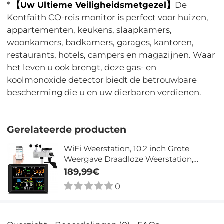
*
【Uw Ultieme Veiligheidsmetgezel】
De
Kentfaith CO-reis monitor is perfect voor huizen,
appartementen, keukens, slaapkamers,
woonkamers, badkamers, garages, kantoren,
restaurants, hotels, campers en magazijnen. Waar
het leven u ook brengt, deze gas- en
koolmonoxide detector biedt de betrouwbare
bescherming die u en uw dierbaren verdienen.
Gerelateerde producten
WiFi Weerstation, 10.2 inch Grote
Weergave Draadloze Weerstation,
Weerstations Draadloze Binnenbuiten
189,99€
met Regenmeter en Windsnelheid,
0
Weervoorspelling, Windmeter,
Wunderground