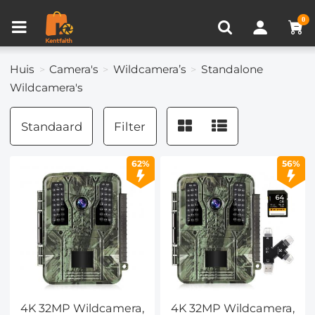
Productvergelijken (0)
RECENT BEKEKEN
0
Huis
Camera's
Wildcamera’s
Standalone
Wildcamera's
Standaard
Filter
62%
56%
4K 32MP Wildcamera,
4K 32MP Wildcamera,