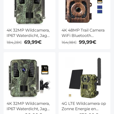
4K 32MP Wildcamera,
4K 48MP Trail Camera
IP67 Waterdicht, Jagd
WiFi Bluetooth
en Observatiecamera
Wildcamera 120°
69,99€
99,99€
184,28€
164,98€
met 46 IR Leds en 2,31"
Detectie Sterrenlicht
Display
Nachtzicht 0.2s Trigger
IP66 Waterdicht met
64GB SD Kaart + 8
Batterijen
4K 32MP Wildcamera,
4G LTE Wildcamera op
IP67 Waterdicht, Jagd
Zonne Energie en