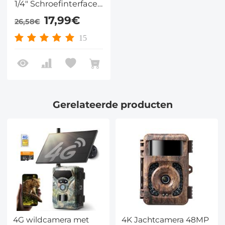
1/4" Schroefinterface
2 Pack, 360°
17,99€
26,58€
Verstelbare
Boommontage
15
Metalen Beugel voor
Trail Camera's,
Zonnepanelen,
Verlichting, enz.
Gerelateerde producten
4G wildcamera met
4K Jachtcamera 48MP