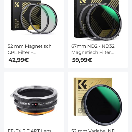
52 mm Magnetisch
67mm ND2 - ND32
CPL Filter +
Magnetisch Filter
Magnetische Basisring
Variabel ND Filter (1-5
42,99€
59,99€
Kit Waterdicht
Stops) 28 Meerlaagse
Krasbestendig Circulair
Coatings Nano Xcel
Polarisatiefilter Met 28
Serie
Multi Coatings Nano
Xcel Serie
EF-FX FIT ART Lens
52 mm Variabel ND