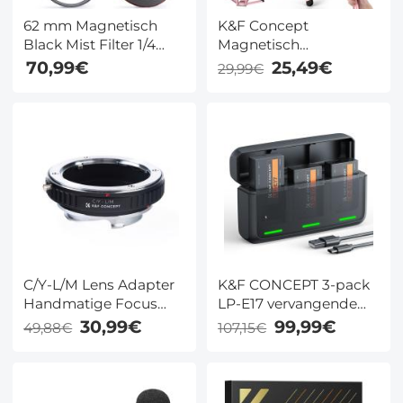
62 mm Magnetisch
K&F Concept
Black Mist Filter 1/4
Magnetisch
Lens Filter Voor
Telefoonstatief 23N
70,99€
25,49€
29,99€
Speciale Effecten HD
Sterke MagSafe Mini
Meerlaags Gecoat
Statief
Waterdicht /
Aluminiumlegering
Krasbestendig /
Zak Selfie Stick
Antireflectie Nano Xcel
Compatibel met
Serie
iPhone 17 16 15 14 13 12
Serie (Roze)
C/Y-L/M Lens Adapter
K&F CONCEPT 3-pack
Handmatige Focus
LP-E17 vervangende
Compatibele Contax
batterijen en 20W
30,99€
99,99€
49,88€
107,15€
Yashica Lenzen voor
snellader, compatibel
Leica M Camera
met Canon EOS R50
Lichaam
R100 RP R10 R8,
Powershot V1, T8i T7i