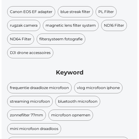
Canon EOS EF adapter
blue streak filter
PL Filter
rugzak camera
magnetic lens filter system
ND16 Filter
ND64 Filter
filtersysteem fotografie
DJI drone accessoires
Keyword
frequentie draadloze microfoon
vlog microfoon iphone
streaming microfoon
bluetooth microfoon
zonnefilter 77mm
microfoon opnemen
mini microfoon draadloos