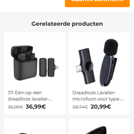
Gerelateerde producten
J11 Eén-op-één
Draadloze Lavalier-
draadloze lavalier-
microfoon voor type-c,
microfoon voor iPhone
mini draadloze
36,99€
20,99€
36,99€
38,74€
en iPad, met
microfoon voor
oplaaddoos, plug and
opnemen, video,
play, voor YouTube,
livestreaming, vloggen
video-opname,