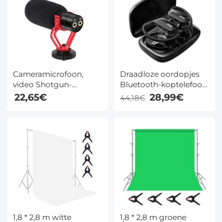
Facebook live-
uitzending, Tiktok,
Vlog, interview, 2.4G
radioruisonderdrukking
Cameramicrofoon,
Draadloze oordopjes
video Shotgun-
Bluetooth-koptelefoon
microfoon
TWS waterdicht met
22,65€
28,99€
44,18€
microfoon
1,8 * 2,8 m witte
1,8 * 2,8 m groene