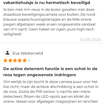
vakantiehuisje is nu hermetisch beveiligd
Ik ben met m'n neus in de boter gevallen met deze
draadloze beveiligingscamera voor buiten. De rood-
blauwe waarschuwingslampjes en de felle sirene
joegen afgelopen week al een ongewenste vandaal
van m'n oprit. Geen haken en ogen, pure high-tech
veiligheid!
10-05-2026
Eva Westerveld
5
De active deterrent functie is een schot in de
roos tegen ongewenste indringers
Om eerlijk te zijn kocht ik deze camera puur voor het
live zicht, maar de actieve afschrikking is een schot in
de roos. Zodra de PIR-sensor 's nachts een mens
detecteert, flitsen de LED-spots aan en klinkt de
sirene. Ideaal voor afgelegen magazijnen en ranches!