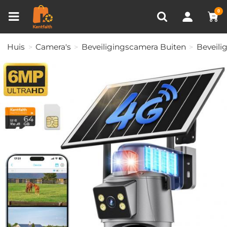
Productvergelijken (0)
RECENT BEKEKEN
0
Huis
Camera's
Beveiligingscamera Buiten
Beveili