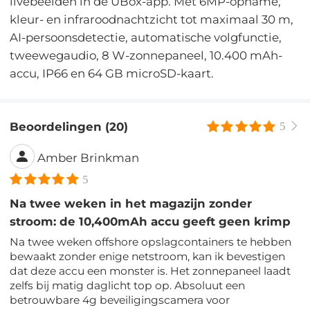
livebeelden in de UBox-app. Met 6MP-opname,
kleur- en infraroodnachtzicht tot maximaal 30 m,
AI-persoonsdetectie, automatische volgfunctie,
tweewegaudio, 8 W-zonnepaneel, 10.400 mAh-
accu, IP66 en 64 GB microSD-kaart.
Beoordelingen (20)
5
Amber Brinkman
5
Na twee weken in het magazijn zonder
stroom: de 10,400mAh accu geeft geen krimp
Na twee weken offshore opslagcontainers te hebben
bewaakt zonder enige netstroom, kan ik bevestigen
dat deze accu een monster is. Het zonnepaneel laadt
zelfs bij matig daglicht top op. Absoluut een
betrouwbare 4g beveiligingscamera voor