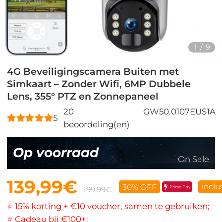
1
/
9
4G Beveiligingscamera Buiten met
Simkaart – Zonder Wifi, 6MP Dubbele
Lens, 355° PTZ en Zonnepaneel
20
GW50.0107EUS1A
5
beoordeling(en)
Op voorraad
On Sale
139,99€
inclu
30% OFF
Prime Day
199,99€
⭐ 15% korting + €10 voucher, samen te gebruiken;
⭐ Cadeau bij €100+;