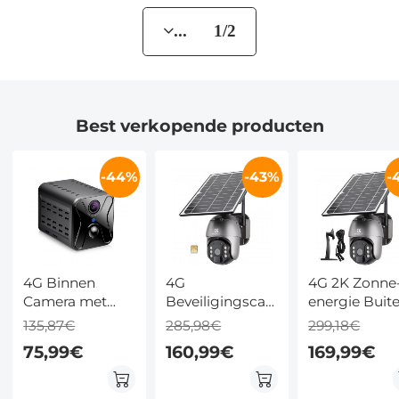
... 1/2
Best verkopende producten
-44%
-43%
-
4G Binnen
4G
4G 2K Zonne
Camera met
Beveiligingscamera
energie Buit
Accu, 1080P en
met
Beveiligings
135,87€
285,98€
299,18€
Infrarood
Zonnepaneel,
- Draadloze 
75,99€
160,99€
169,99€
Nachtzicht
Accu en SIM
CCTV
Kaart, 2K
Bewakingsc
Resolutie en
met PIR