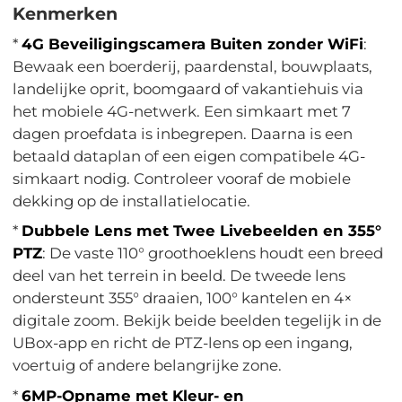
Kenmerken
*
4G Beveiligingscamera Buiten zonder WiFi
:
Bewaak een boerderij, paardenstal, bouwplaats,
landelijke oprit, boomgaard of vakantiehuis via
het mobiele 4G-netwerk. Een simkaart met 7
dagen proefdata is inbegrepen. Daarna is een
betaald dataplan of een eigen compatibele 4G-
simkaart nodig. Controleer vooraf de mobiele
dekking op de installatielocatie.
*
Dubbele Lens met Twee Livebeelden en 355°
PTZ
: De vaste 110° groothoeklens houdt een breed
deel van het terrein in beeld. De tweede lens
ondersteunt 355° draaien, 100° kantelen en 4×
digitale zoom. Bekijk beide beelden tegelijk in de
UBox-app en richt de PTZ-lens op een ingang,
voertuig of andere belangrijke zone.
*
6MP-Opname met Kleur- en