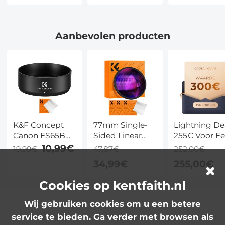
10x Zoom en
6MP met 3
mAh Accu e
Zonnepaneel
Lenzen, PTZ en
6W
Zonnepaneel
Zonnepaneel
Aanbevolen producten
K&F Concept
77mm Single-
Lightning Dea
Canon ES65B
Sided Linear
255€ Voor E
bajonetkap, met
Pentaprism
Cadeaubon 
10,99€
19,99€
47,87€
252,00€
een
Special Effect
300€, Te
34,99€
255,00€
stofzuigerdoek
Prism Filter –
Gebruiken M
*1, voor RF
Nano Basic
Couponcode
Cookies op kentfaith.nl
50mm F1.8STM
Te Gebruiken
lens
Combinatie 
Wij gebruiken cookies om u een betere
Elk Event
service te bieden. Ga verder met browsen als