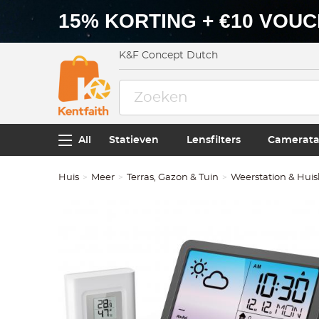
15% KORTING + €10 VOU
K&F Concept Dutch
All
Statieven
Lensfilters
Camerata
Huis
Meer
Terras, Gazon & Tuin
Weerstation & Hui