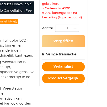
gebruiken;
roduct Unavailable
⭐ Cadeau bij €100+;
o Cancellation Fee
⭐ 20% kortingscode na
bestelling (1x per account)
lusief btw
Aantal
n full-color LCD-
Vergriffen
jd, binnen- en
randeringen,
Veilige transactie
uidelijk kunt lezen.
weerstation is
Verlanglijst
, tijd,
aanpassen volgens uw
 er zomertijd in de
Product vergelijk
:】Weerstation
he
tomatisch kan
Het kan ook worden