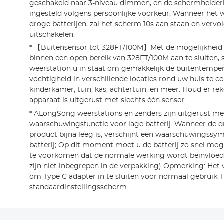
geschakeld naar 3-niveau dimmen, en de schermhelder
ingesteld volgens persoonlijke voorkeur; Wanneer het
droge batterijen, zal het scherm 10s aan staan en verv
uitschakelen.
* 【Buitensensor tot 328FT/100M】Met de mogelijkheid
binnen een open bereik van 328FT/100M aan te sluiten, s
weerstation u in staat om gemakkelijk de buitentempe
vochtigheid in verschillende locaties rond uw huis te co
kinderkamer, tuin, kas, achtertuin, en meer. Houd er r
apparaat is uitgerust met slechts één sensor.
* ALongSong weerstations en zenders zijn uitgerust me
waarschuwingsfunctie voor lage batterij. Wanneer de d
product bijna leeg is, verschijnt een waarschuwingssy
batterij; Op dit moment moet u de batterij zo snel mo
te voorkomen dat de normale werking wordt beïnvloed.
zijn niet inbegrepen in de verpakking) Opmerking: Het
om Type C adapter in te sluiten voor normaal gebruik. 
standaardinstellingsscherm