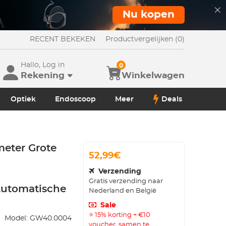
Nu kopen
RECENT BEKEKEN
Productvergelijken (0)
Hallo, Log in
0
Rekening
Winkelwagen
Optiek
Endoscoop
Meer
Deals
eter Grote
52,99€
Verzending
Gratis verzending naar
Automatische
Nederland en België
Sale
⭐ 15% korting + €10
Model:
GW40.0004
voucher, samen te