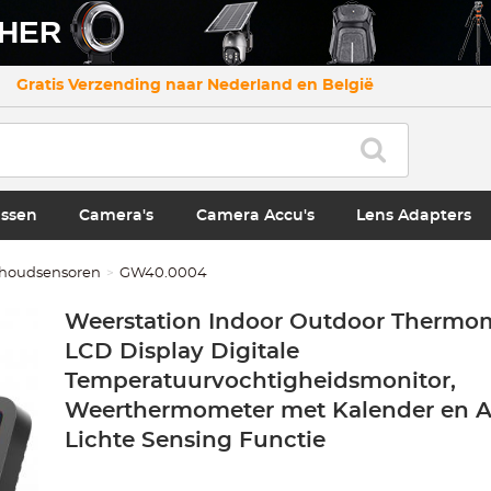
CHER
Gratis Verzending naar Nederland en België
ssen
Camera's
Camera Accu's
Lens Adapters
shoudsensoren
GW40.0004
Weerstation Indoor Outdoor Thermom
LCD Display Digitale
Temperatuurvochtigheidsmonitor,
Weerthermometer met Kalender en 
Lichte Sensing Functie