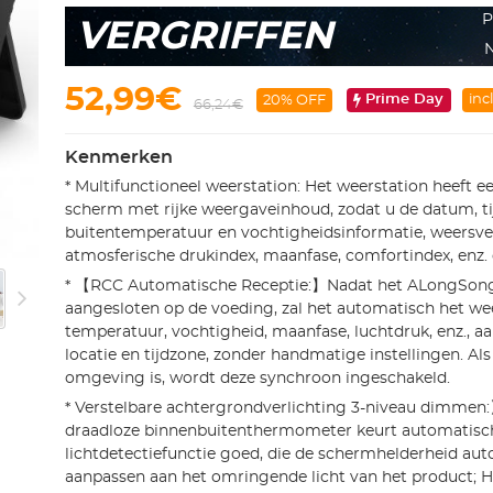
P
VERGRIFFEN
N
52,99€
Prime Day
inc
20% OFF
66,24€
Kenmerken
* Multifunctioneel weerstation: Het weerstation heeft ee
scherm met rijke weergaveinhoud, zodat u de datum, ti
buitentemperatuur en vochtigheidsinformatie, weersve
atmosferische drukindex, maanfase, comfortindex, enz. d
* 【RCC Automatische Receptie:】Nadat het ALongSong 
aangesloten op de voeding, zal het automatisch het weer
temperatuur, vochtigheid, maanfase, luchtdruk, enz., 
locatie en tijdzone, zonder handmatige instellingen. Als
omgeving is, wordt deze synchroon ingeschakeld.
* Verstelbare achtergrondverlichting 3-niveau dimmen
draadloze binnenbuitenthermometer keurt automatisc
lichtdetectiefunctie goed, die de schermhelderheid au
aanpassen aan het omringende licht van het product; 