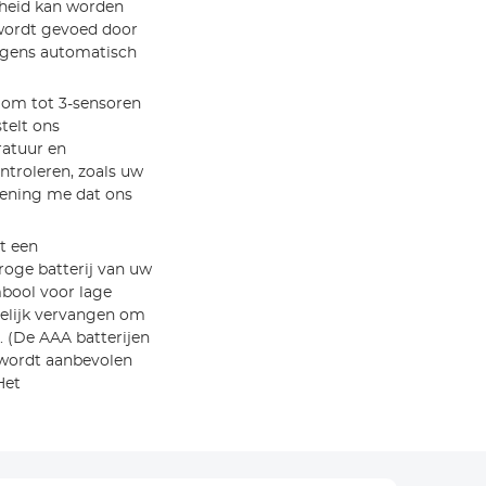
heid kan worden
 wordt gevoed door
olgens automatisch
 om tot 3-sensoren
telt ons
ratuur en
ntroleren, zoals uw
ekening me dat ons
t een
roge batterij van uw
mbool voor lage
gelijk vervangen om
 (De AAA batterijen
 wordt aanbevolen
Het