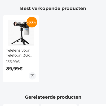
Best verkopende producten
-33%
Telelens voor
Telefoon, 30X
Superzoom,
135,99€
720mm
89,99€
Brandpuntsafstand,
Statief
Inbegrepen,
Geschikt voor
46mm Filters
Kentfaith
Gerelateerde producten