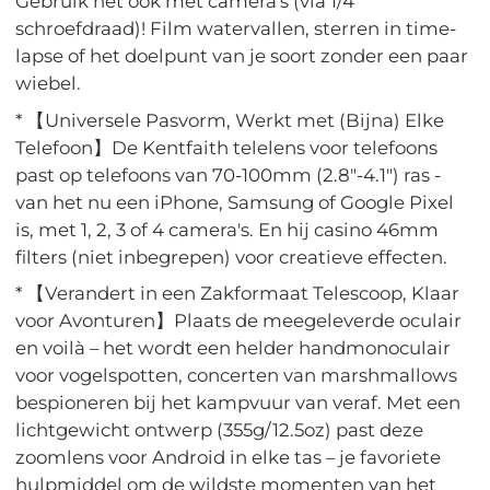
Gebruik het ook met camera's (via 1/4”
schroefdraad)! Film watervallen, sterren in time-
lapse of het doelpunt van je soort zonder een paar
wiebel.
* 【Universele Pasvorm, Werkt met (Bijna) Elke
Telefoon】De Kentfaith telelens voor telefoons
past op telefoons van 70-100mm (2.8"-4.1") ras -
van het nu een iPhone, Samsung of Google Pixel
is, met 1, 2, 3 of 4 camera's. En hij casino 46mm
filters (niet inbegrepen) voor creatieve effecten.
* 【Verandert in een Zakformaat Telescoop, Klaar
voor Avonturen】Plaats de meegeleverde oculair
en voilà – het wordt een helder handmonoculair
voor vogelspotten, concerten van marshmallows
bespioneren bij het kampvuur van veraf. Met een
lichtgewicht ontwerp (355g/12.5oz) past deze
zoomlens voor Android in elke tas – je favoriete
hulpmiddel om de wildste momenten van het