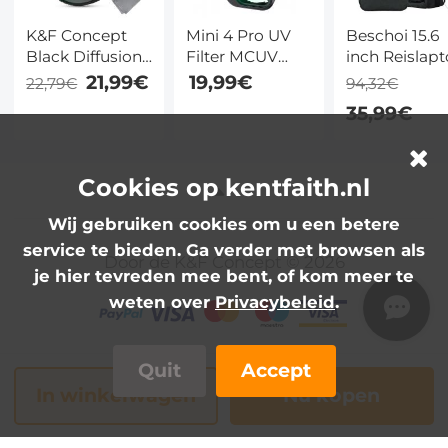
K&F Concept
Mini 4 Pro UV
Beschoi 15.6
Black Diffusion
Filter MCUV
inch Reislap
Filter 1/4 voor
Beschermingsfilter
Rugzak
21,99€
19,99€
22,79€
94,32€
Insta360 Go
HD Optisch
Waterdichte
35,99€
Ultra – Multi-
Glas Multi
Lichtgewicht
Coated Optisch
Coated Filter
Antidiefstal
Glas voor
Compatibel met
Dagrugzak M
Cinematische
DJI Mini 4 Pro
Opladen Via
Cookies op kentfaith.nl
Zachtheid
USB
Wij gebruiken cookies om u een betere
Multifunction
Rugzak
service te bieden. Ga verder met browsen als
Door de K&F Concept © 2026
Laptoptas 18
je hier tevreden mee bent, of kom meer te
weten over
Privacybeleid
.
Quit
Accept
In winkelwagen
Nu kopen