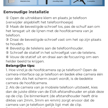
Eenvoudige installatie
① Open de uitrekbare klem en plaats je telefoon
(verwijder alsjeblieft het telefoonhoesje)
② Maak de bevestigde schroef los, pas de schuif aan om
het lensgat uit de lijnen met de hoofdcamera van je
telefoon.
③ Draai de bevestigde schroef vast om het op zijn plaats
te houden.
④ Bevestig de telelens aan de telefoonhouder.
⑤ Schroef de statief in het schroefgat van de telelens.
⑥ Vouw de statief uit en draai aan de focusring om een ​​
helder beeld te krijgen.
Belangrijke tips:
1. Hoe vind je de hoofdcamera op je telefoon? Open de
camera-interface op je telefoon en bedek elke camera één
voor één. Als het scherm zwart wordt, is de bedekte
camera de hoofdcamera.
2. Als de camera van je mobiele telefoon uitsteekt, kies
dan de juiste dikte van de EVA-afstandhouder en plak deze
op de clip. De binnenkant (de afstandhouder heeft drie
diktes van 2mm, 3mm en 4mm) zorgt ervoor dat de
camera van je telefoon gelijk ligt met de clip.