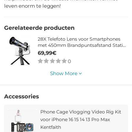
leven enorm te leggen!
Gerelateerde producten
28X Telefoto Lens voor Smartphones
met 450mm Brandpuntsafstand Statief
Inbegrepen
69,99€
0
Show More
Accessories
Phone Cage Vlogging Video Rig Kit
voor iPhone 16 15 14 13 Pro Max
Kentfaith