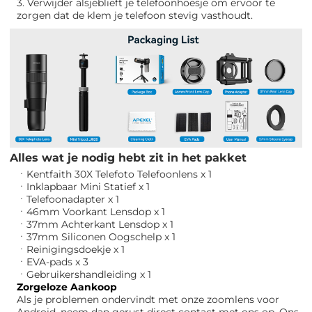
3. Verwijder alsjeblieft je telefoonhoesje om ervoor te
zorgen dat de klem je telefoon stevig vasthoudt.
Alles wat je nodig hebt zit in het pakket
ㆍKentfaith 30X Telefoto Telefoonlens x 1
ㆍInklapbaar Mini Statief x 1
ㆍTelefoonadapter x 1
ㆍ46mm Voorkant Lensdop x 1
ㆍ37mm Achterkant Lensdop x 1
ㆍ37mm Siliconen Oogschelp x 1
ㆍReinigingsdoekje x 1
ㆍEVA-pads x 3
ㆍGebruikershandleiding x 1
Zorgeloze Aankoop
Als je problemen ondervindt met onze zoomlens voor
Android, neem dan gerust direct contact met ons op. Ons