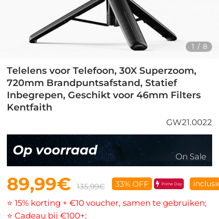
1
/
8
Telelens voor Telefoon, 30X Superzoom,
720mm Brandpuntsafstand, Statief
Inbegrepen, Geschikt voor 46mm Filters
Kentfaith
GW21.0022
Op voorraad
On Sale
89,99€
inclusi
33% OFF
Prime Day
135,99€
⭐ 15% korting + €10 voucher, samen te gebruiken;
⭐ Cadeau bij €100+;