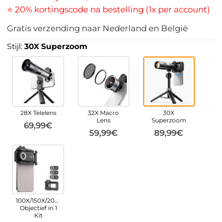
⭐ 20% kortingscode na bestelling (1x per account)
Gratis verzending naar Nederland en België
Stijl:
30X Superzoom
28X Telelens
32X Macro
30X
Lens
Superzoom
69,99€
59,99€
89,99€
100X/150X/200X
Objectief in 1
Kit