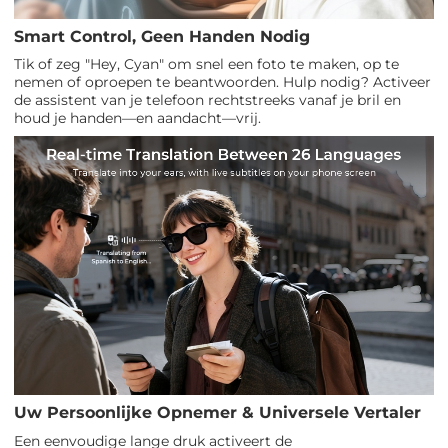
Smart Control, Geen Handen Nodig
Tik of zeg "Hey, Cyan" om snel een foto te maken, op te
nemen of oproepen te beantwoorden. Hulp nodig? Activeer
de assistent van je telefoon rechtstreeks vanaf je bril en
houd je handen—en aandacht—vrij.
Uw Persoonlijke Opnemer & Universele Vertaler
Een eenvoudige lange druk activeert de