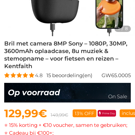
1
/
8
Bril met camera 8MP Sony – 1080P, 30MP,
3600mAh oplaadcase, 8u muziek &
stemopname – voor fietsen en reizen –
Kentfaith
4.8
15
beoordeling(en)
GW65.0005
Op voorraad
On Sale
129,99€
inclu
13% OFF
Prime Day
149,99€
⭐ 15% korting + €10 voucher, samen te gebruiken;
⭐ Cadeau bij €100+;