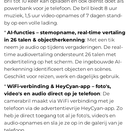
bril tot 10 keer kan opladen en ook dienst doet als
powerbank voor je telefoon. De bril biedt 8 uur
muziek, 1,5 uur video-opnames of 7 dagen stand-
by op een volle lading.
*
AI-functies – stemopname, real-time vertaling
in 26 talen & objectherkenning
: Met een tik
neem je audio op tijdens vergaderingen. De real-
time audiovertaling ondersteunt 26 talen met
ondertiteling op het scherm. De ingebouwde AI-
herkenning identificeert objecten en scènes.
Geschikt voor reizen, werk en dagelijks gebruik.
*
WiFi-verbinding & HeyCyan-app – foto's,
video's en audio direct op je telefoon
: De
camerabril maakt via WiFi verbinding met je
telefoon via de advertentievrije HeyCyan-app. Zo
heb je direct toegang tot al je foto's, video's en
audio-opnames en sla je ze op in de galerij van je
telefoon.