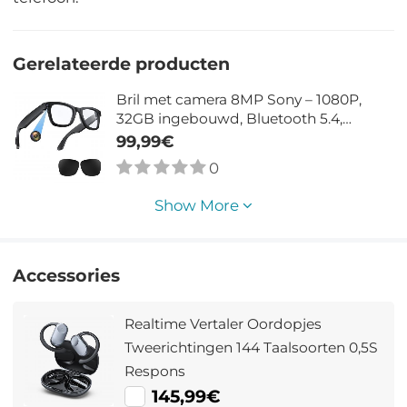
Gerelateerde producten
Bril met camera 8MP Sony – 1080P,
32GB ingebouwd, Bluetooth 5.4,
ChatGPT & 26 talen – 6u muziek –
99,99€
Kentfaith
0
Show More
Accessories
Realtime Vertaler Oordopjes
Tweerichtingen 144 Taalsoorten 0,5S
Respons
145,99€