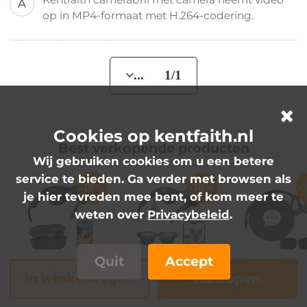
A
op in MP4-formaat met H.264-codering.
... 1/1
Cookies op kentfaith.nl
Best verkopende producten
Wij gebruiken cookies om u een betere
service te bieden. Ga verder met browsen als
-18%
-18%
-
je hier tevreden mee bent, of kom meer te
weten over
Privacybeleid
.
Quit
Accept
Bril met camera
Zonnebril met
Bril met cam
In winkelwagen
Nu kopen
8MP Sony –
camera – 8MP
8MP Sony –
1080P, 30MP,
Sony-sensor,
1080P, 32GB
159,99€
109,99€
117,50€