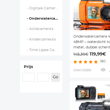
- Digitale Camera’s en Fotocamera’s
- Onderwatercamera's
- Actiecamera's
Onderwatercamera 
- Kindercamera's
48MP – waterdicht to
meter, dubbel scher
- Time Lapse Cameras
noodlicht & 2500mAh
119,99€
145,30€
snorkelen, zwemmen
180
kinderen
Prijs
GW41.0126S1
Go