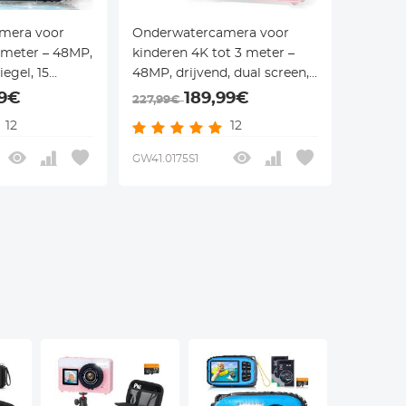
mera voor
Onderwatercamera voor
5 meter – 48MP,
kinderen 4K tot 3 meter –
iegel, 15
48MP, drijvend, dual screen,
ers – 2 stuks
18x zoom & macromodus – 2
59€
189,99€
227,99€
 – voor
stuks (blauw + roze) – voor
12
12
 zwemmen –
snorkelen en zwemmen –
Kentfaith
GW41.0175S1