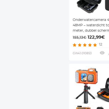
Onderwatercamera 
48MP – waterdicht to
meter, dubbel scher
noodlicht & 2500mAh
122,99€
155,13€
snorkelen, zwemmen
12
kinderen
GW41.0108S3