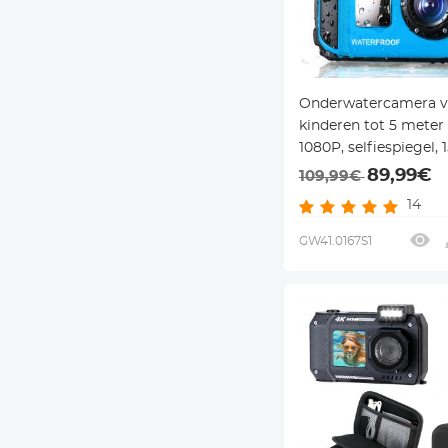
Onderwatercamera v
kinderen tot 5 meter
1080P, selfiespiegel, 
frames & 6 filters – v
89,99€
109,99€
zwemmen en snorkel
14
Kentfaith
GW41.0167S1