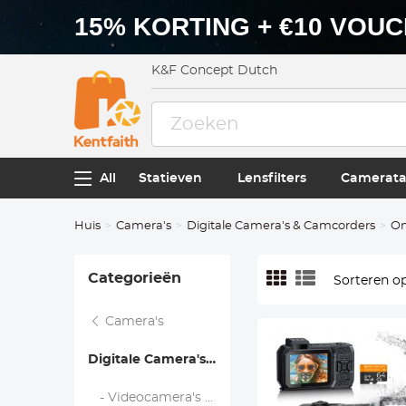
15% KORTING + €10 VOU
K&F Concept Dutch
All
Statieven
Lensfilters
Camerata
Huis
Camera's
Digitale Camera's & Camcorders
On
Categorieën
Sorteren op
Camera's
Digitale Camera's & Camcorders
- Videocamera's en camcorders