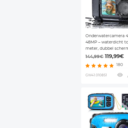
Onderwatercamera 
48MP – waterdicht to
meter, dubbel scher
noodlicht & 2500mAh
119,99€
144,99€
snorkelen, zwemmen
180
kinderen
GW41.0108S1