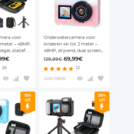
mera voor
Onderwatercamera voor
5 meter – 48MP,
kinderen 4K tot 3 meter –
iegel, statief &
48MP, drijvend, dual screen,
l – cadeau
18x zoom & macromodus –
,99€
69,99€
129,99€
– Kentfaith
roze – voor snorkelen en
26
12
zwemmen – Kentfaith
GW41.0162S1
15%
20%
UIT
UIT