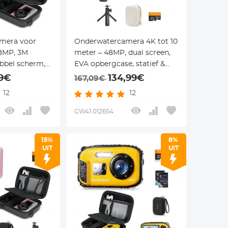
mera voor
Onderwatercamera 4K tot 10
48MP, 3M
meter – 48MP, dual screen,
ubbel scherm,
EVA opbergcase, statief &
en zwemmen,
SOS-licht – oranje – voor
99€
134,99€
167,09€
opbergcase,
snorkelen en kinderen –
12
12
Kentfaith
GW41.0126S4
15%
8%
UIT
UIT