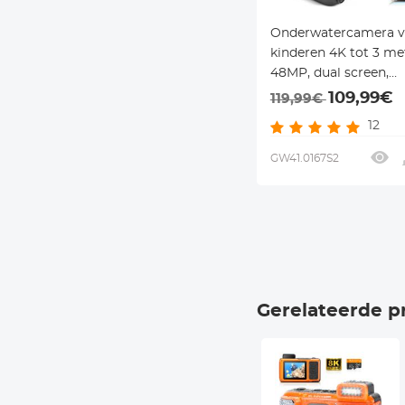
Onderwatercamera v
kinderen 4K tot 3 me
48MP, dual screen,
selfiespiegel, 15 fram
109,99€
119,99€
EVA case – blauw – v
12
snorkelen en zwemm
Kentfaith
GW41.0167S2
Gerelateerde p