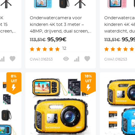
8K
Onderwatercamera voor
Onderwaterca
t 15
kinderen 4K tot 3 meter –
kinderen 4K 
creen,
48MP, drijvend, dual screen,
waterdicht, d
atief –
18x zoom, statief & EVA case
voor snorkel
95,99€
95,9
113,51€
113,51€
en en
– blauw – voor snorkelen en
inclusief EVA 
12
zwemmen – Kentfaith
statief, Kentfa
GW41.0163S3
GW41.0162S3
8%
18%
UIT
UIT