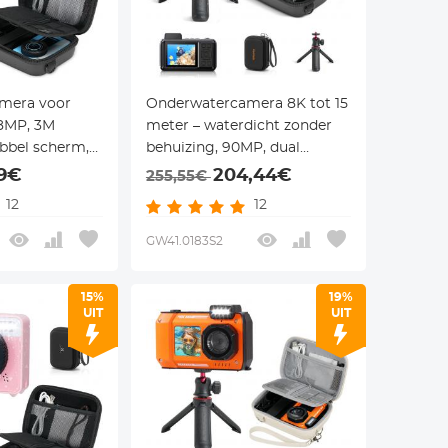
mera voor
Onderwatercamera 8K tot 15
48MP, 3M
meter – waterdicht zonder
ubbel scherm,
behuizing, 90MP, dual
en zwemmen,
screen, WiFi & statief
99€
204,44€
255,55€
opbergcase,
inbegrepen – voor duiken en
12
12
snorkelen – Kentfaith
GW41.0183S2
15%
19%
UIT
UIT