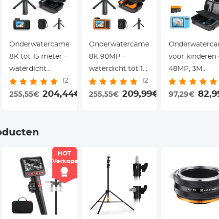
Onderwatercamera
Onderwatercamera
Onderwaterca
8K tot 15 meter –
8K 90MP –
voor kinderen
waterdicht
waterdicht tot 15
48MP, 3M
12
12
zonder
meter, dubbel
waterdicht,
behuizing, 90MP,
204,44€
touchscreen,
209,99€
dubbel scherm
82,
255,55€
255,55€
97,29€
dual screen, WiFi
ingebouwde
voor snorkele
& statief
WiFi & statief –
zwemmen,
inbegrepen –
voor duiken,
inclusief EVA
oducten
voor duiken en
snorkelen en
opbergcase,
HOT
snorkelen –
surfen
Kentfaith
r
Verkoper
Kentfaith