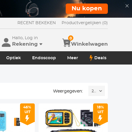
Nu kopen
RECENT BEKEKEN
Productvergelijken (0)
Hallo, Log in
0
Rekening
Winkelwagen
Optiek
Endoscoop
Meer
Deals
Weergegeven:
24
46%
18%
UIT
UIT