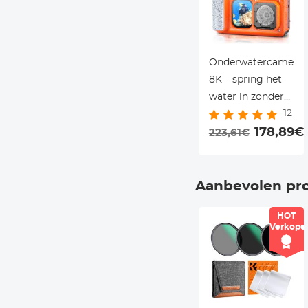
Onderwatercamera
8K – spring het
water in zonder
12
behuizing, 90MP,
dual screen &
178,89€
223,61€
WiFi – voor
duiken, snorkelen
en zwemmen –
Aanbevolen pr
Kentfaith
HOT
Verkope