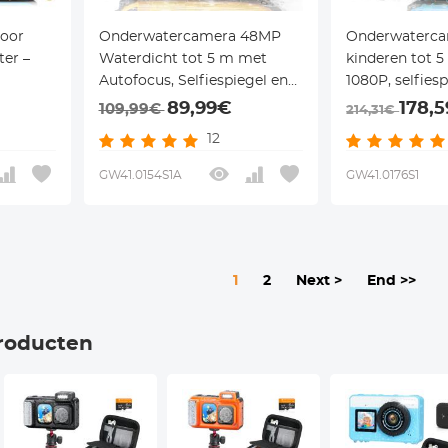
oor
Onderwatercamera 48MP
Onderwaterca
ter –
Waterdicht tot 5 m met
kinderen tot 
Autofocus, Selfiespiegel en
1080P, selfiesp
es &
32GB
frames & 6 filt
89,99€
178,
109,99€
214,31€
oor
(geel + blauw)
12
en –
snorkelen en
Kentfaith
GW41.0154S1A
GW41.0176S1
1
2
Next >
End >>
roducten