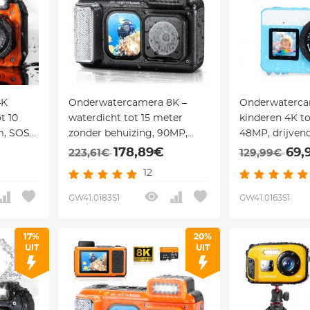
4K
Onderwatercamera 8K –
Onderwaterca
t 10
waterdicht tot 15 meter
kinderen 4K to
m, SOS-
zonder behuizing, 90MP,
48MP, drijvend
 – voor
dual screen & WiFi – zwart –
18x zoom & m
178,89€
69,
223,61€
129,99€
 en
Kentfaith
voor snorkel
12
– Kentfaith
GW41.0183S1
GW41.0163S1
17%
20%
UIT
UIT