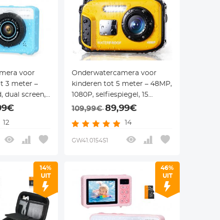
mera voor
Onderwatercamera voor
t 3 meter –
kinderen tot 5 meter – 48MP,
, dual screen,
1080P, selfiespiegel, 15
acromodus –
frames & 6 filters – voor
99€
89,99€
109,99€
en en zwemmen
zwemmen en strand –
12
14
Kentfaith
GW41.0154S1
14%
46%
UIT
UIT