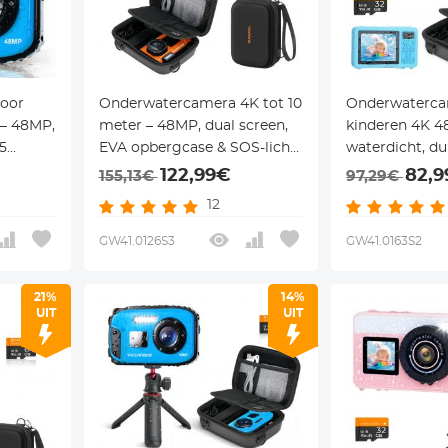
oor
Onderwatercamera 4K tot 10
Onderwaterca
 – 48MP,
meter – 48MP, dual screen,
kinderen 4K 
15
EVA opbergcase & SOS-licht
waterdicht, d
oor
– oranje – voor snorkelen en
voor snorkel
122,99€
82,
155,13€
97,29€
en –
kinderen – Kentfaith
inclusief EVA 
12
Kentfaith
GW41.0126S3
GW41.0163S2
21%
14%
UIT
UIT