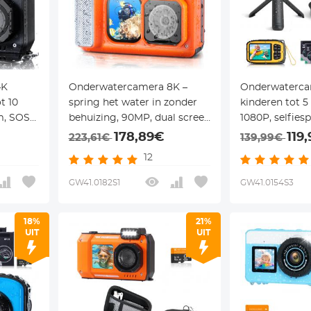
4K
Onderwatercamera 8K –
Onderwaterca
t 10
spring het water in zonder
kinderen tot 
m, SOS-
behuizing, 90MP, dual screen
1080P, selfiesp
 – voor
& WiFi – voor duiken,
EVA case – gee
178,89€
119
223,61€
139,99€
 en
snorkelen en zwemmen –
voor 3-12 jaar 
12
Kentfaith
GW41.0182S1
GW41.0154S3
18%
21%
UIT
UIT