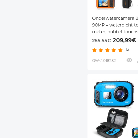
Onderwatercamera 
90MP – waterdicht to
meter, dubbel touchs
ingebouwde WiFi & st
209,99€
255,55€
voor duiken, snorkel
12
surfen
GW41.0182S2