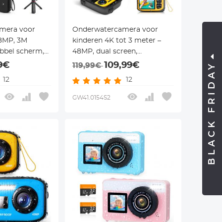
mera voor
Onderwatercamera voor
48MP, 3M
kinderen 4K tot 3 meter –
ubbel scherm,
48MP, dual screen,
en zwemmen,
selfiespiegel, 15 frames &
9€
109,99€
BLACK FRIDAY
119,99€
opbergcase,
EVA case – geel – voor
12
12
ith
snorkelen en zwemmen –
Kentfaith
GW41.0154S2