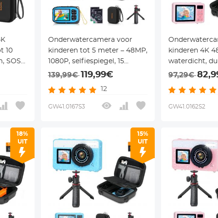
4K
Onderwatercamera voor
Onderwaterca
t 10
kinderen tot 5 meter – 48MP,
kinderen 4K 
m, SOS-
1080P, selfiespiegel, 15
waterdicht, d
 – voor
frames, 6 filters, statief &
voor snorkel
119,99€
82,
139,99€
97,29€
 en
EVA case – Kentfaith
inclusief EVA 
12
Kentfaith
GW41.0167S3
GW41.0162S2
18%
15%
UIT
UIT