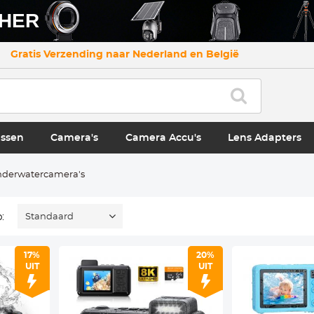
CHER
Gratis Verzending naar Nederland en België
ssen
Camera's
Camera Accu's
Lens Adapters
derwatercamera's
:
Standaard
17%
20%
UIT
UIT