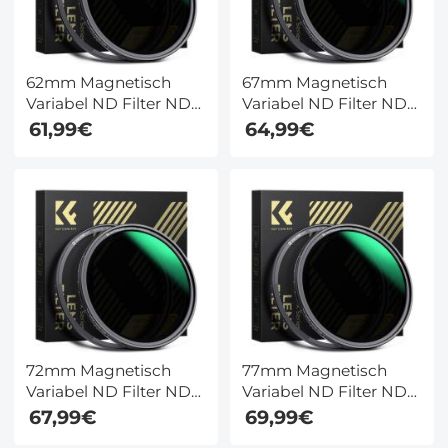
62mm Magnetisch
67mm Magnetisch
Variabel ND Filter ND8
Variabel ND Filter ND8
- ND128 (3-7 Stops)
- ND128 (3-7 Stops)
61,99€
64,99€
Neutral Density Filter
Neutral Density Filter
28 Multi Layer
28 Multi Layer
Beschichtungen Nano
Beschichtungen Nano
Xcel Serie
Xcel Serie
72mm Magnetisch
77mm Magnetisch
Variabel ND Filter ND8
Variabel ND Filter ND8
- ND128 (3-7 Stops)
- ND128 (3-7 Stops)
67,99€
69,99€
Neutral Density Filter
Neutral Density Filter