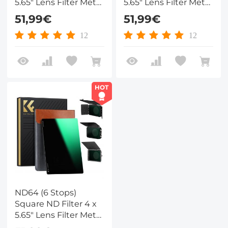
5.65" Lens Filter Met
5.65" Lens Filter Met
Neutrale Dichtheid
Neutrale Dichtheid
51,99€
51,99€
Compatibel met Tilta
Compatibel met Tilta
Compatibel en
Compatibel en
12
12
SmallRig Matte Box
SmallRig Matte Box
HOT
ND64 (6 Stops)
Square ND Filter 4 x
5.65" Lens Filter Met
Neutrale Dichtheid