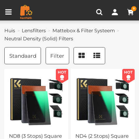
Productvergelijken (0)
RECENT BEKEKEN
0
Huis
Lensfilters
Mattebox & Filter Systeem
Neutral Density (Solid) Filters
Standaard
Filter
HOT
HOT
ND8 (3 Stops) Square
ND4 (2 Stops) Square