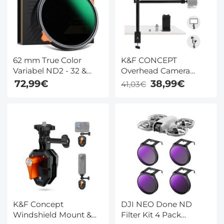
62 mm True Color
K&F CONCEPT
Variabel ND2 - 32 &
Overhead Camera
CPL Circulair
Mount Stand met 2-
72,99€
38,99€
41,03€
Polariserend Lens
delige telescopische
Filter 2 in 1 Neutral
verlengarm,
Density Polarisatiefilter
verstelbare
Nano Xcel Serie
bureaustandaard met
telefoonhouder, C-
klembevestiging voor
DSLR-camera, telefoon,
webcam, microfoon en
ringlamp
K&F Concept
DJI NEO Done ND
Windshield Mount &
Filter Kit 4 Pack