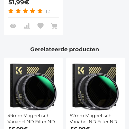
51,99€
Compatibel met Tilta
Compatibel en
12
SmallRig Matte Box
Gerelateerde producten
49mm Magnetisch
52mm Magnetisch
Variabel ND Filter ND8
Variabel ND Filter ND8
- ND128 (3-7 Stops)
- ND128 (3-7 Stops)