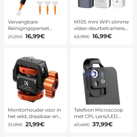
Vervangbare
M10S mini WiFi slimme
Reinigingspenset
video-deurbelcamera,
(Reinigingspen +
720P HD draadloze
16,99€
16,99€
21,25€
63,99€
Siliconenkop * 2 +
afstandsbediening
Reinigingsstaaf voor
voor thuisbeveiliging,
Het Volledige Frame *
deurbelcamera
6)
Nachtzicht met 2-weg
audio, weerbestendig
black
Monitorhouder voor in
Telefoon Microscoop
het veld, draaibaar en
met CPL Lens/LED
kantelbaar met cold
Licht, De Beste
21,99€
37,99€
31,99€
47,49€
shoe-bevestiging
Draagbare 200X
Pocket Microscoop