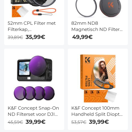
52mm CPL Filter met
82mm ND8
Filterkap,
Magnetisch ND Filter
Reinigingsdoekje,
3-in-1 Magnetic Lens
35,99€
49,99€
39,89€
Optisch Glas, Ultrafijn
Filter Neutrale
Polarisatiefilter met 28
Dichtheidsfilter + Ring
Meerlaagse Coatings -
+ Dop Nano Xcel Serie
Nano Xcel Serie
K&F Concept Snap-On
K&F Concept 100mm
ND Filterset voor DJI
Handheld Split Diopter
Osmo Action 6 4-
Filter, Optisch Glas
39,99€
39,99€
45,59€
53,57€
Delige Set ND8 ND16
Prism Special Effect,