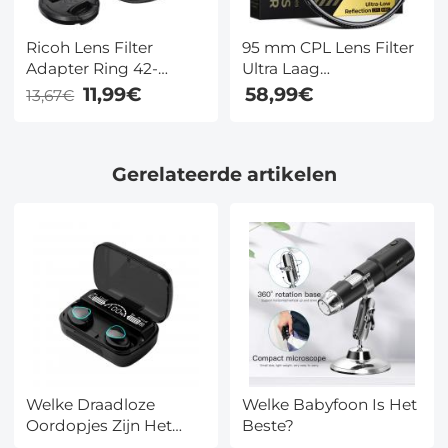
Ricoh Lens Filter
95 mm CPL Lens Filter
Adapter Ring 42-
Ultra Laag
49mm, Met Kf 49mm
Reflectievermogen HD
11,99€
58,99€
13,67€
Lensdop *1, Geschikt
Circulair
voor Ricoh Gr Model,
Polarisatiefilter 28
Nano-X Serie
Meerlaagse Coatings
Gerelateerde artikelen
Nano Xcel Serie
Welke Draadloze
Welke Babyfoon Is Het
Oordopjes Zijn Het
Beste?
Beste?