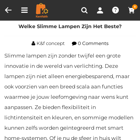
Productvergelijken (0)
RECENT BEKEKEN
0
Huis
Blog
Welke Slimme Lampen Zijn Het Beste?
Welke Slimme Lampen Zijn Het Beste?
K&f concept
0 Comments
Slimme lampen zijn zonder twijfel een grote
innovatie in de wereld van verlichting. Deze
lampen zijn niet alleen energiebesparend, maar
ook voorzien van een breed scala aan functies
waarmee je jouw leefomgeving naar wens kunt
aanpassen. Ze bieden flexibiliteit in
lichtintensiteit en kleuren, en sommige modellen
kunnen zelfs worden geïntegreerd met smart
home-systemen. Of je nu de sfeer in huis wilt