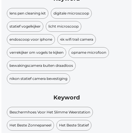
lens pen cleaning kit
digitale microscoop
statief vogelkijker
licht microscoop
endoscoop voor iphone
4k wifi trail camera
verrekijker om vogels te kijken
opname microfoon
bewakingscamera buiten draadloos
nikon statief camera bevestiging
Keyword
Beschermhoes Voor Het Slimme Weerstation
Het Beste Zonnepaneel
Het Beste Statief