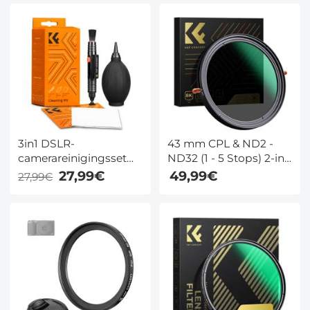
ND32 ND64
Nano-Basic Serie
3in1 DSLR-
43 mm CPL & ND2 -
camerareinigingsset
ND32 (1 - 5 Stops) 2-in-
(lensstofblazer +
1 Variabel ND Filter
27,99€
49,99€
27,99€
reinigingspen +
Multifunctioneel
macrovezelreinigingsdoekje)
Grijsfilter En CPL
Circulair
Polarisatiefilter Nano
Xcel Serie