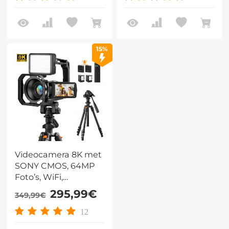
15%
Videocamera 8K met
SONY CMOS, 64MP
Foto’s, WiFi,
Nachtzicht, Microfoon
295,99€
349,99€
en Statief
12