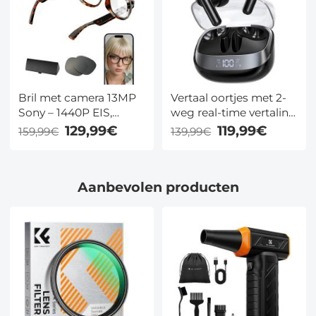
Bril met camera 13MP
Vertaal oortjes met 2-
Sony – 1440P EIS,
weg real-time vertaling
32GB, ChatGPT, 165
– 150 talen, 9 offline,
129,99€
119,99€
159,99€
139,99€
talen & 10u batterij –
ANC & ENC – voor
voor reizen en vloggen
reizen en
– Kentfaith
videogesprekken –
Aanbevolen producten
Kentfaith