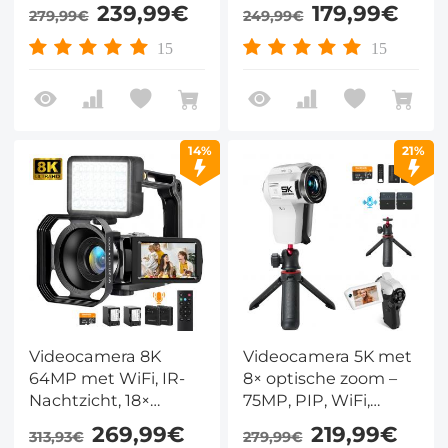
en Draadloze
Draaibaar 3"
239,99€
179,99€
279,99€
249,99€
Microfoon
Touchscreen, Wi-Fi,
Afstandsbediening,
15
15
Webcam Functie,
HDMI Uitgang, SD
Kaart Ondersteuning
14%
21%
Videocamera 8K
Videocamera 5K met
64MP met WiFi, IR-
8× optische zoom –
Nachtzicht, 18×
75MP, PIP, WiFi,
Digitale Zoom en
draadloze microfoon,
269,99€
219,99€
313,93€
279,99€
Draadloze Microfoon
64GB & 177 cm statief