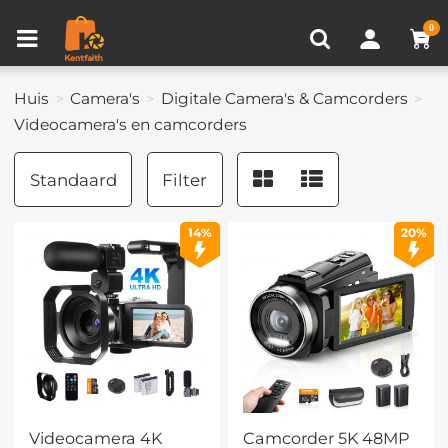
Productvergelijken (0)
RECENT BEKEKEN
0
Huis
Camera's
Digitale Camera's & Camcorders
Videocamera's en camcorders
Standaard
Filter
14%
20%
Videocamera 4K
Camcorder 5K 48MP