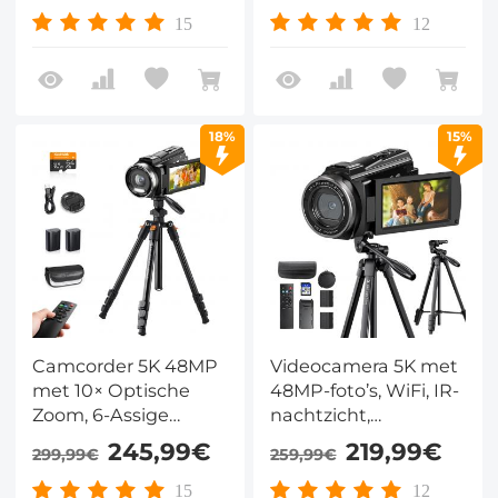
– Kentfaith
15
12
18%
15%
Camcorder 5K 48MP
Videocamera 5K met
met 10× Optische
48MP-foto’s, WiFi, IR-
Zoom, 6-Assige
nachtzicht,
Stabilisatie, WiFi en
touchscreen en
245,99€
219,99€
299,99€
259,99€
Statief
statief
15
12