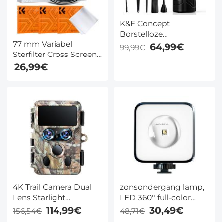
K&F Concept
Borstelloze
77 mm Variabel
Persluchtblazer – 3
64,99€
99,99€
Sterfilter Cross Screen
Snelheden, Krachtige
Starburst Filter met 18
Wind, Oplaadbaar &
26,99€
Laags Coating
Draagbaar, Voor Diep
Ultraslank Optisch Glas
Reiniging van
Lensfilter Nano Klear
Computer,
Serie
Toetsenbord, Auto en
Huis – Vervangt
Persluchtbussen
4K Trail Camera Dual
zonsondergang lamp,
Lens Starlight
LED 360° full-color
Nachtzicht 48 MP WiFi
fotografie-invullicht,
114,99€
30,49€
156,54€
48,71€
Bluetooth Game
2000mAh oplaadbaar,