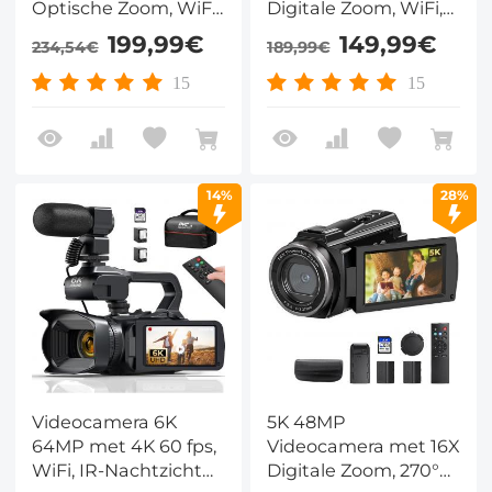
Optische Zoom, WiFi,
Digitale Zoom, WiFi,
PIP en Draadloze
Nachtzicht en
199,99€
149,99€
234,54€
189,99€
Microfoon
Draadloze Microfoon
15
15
14%
28%
Videocamera 6K
5K 48MP
64MP met 4K 60 fps,
Videocamera met 16X
WiFi, IR-Nachtzicht
Digitale Zoom, 270°