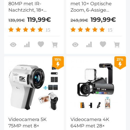
80MP met IR-
met 10× Optische
Nachtzicht, 18×
Zoom, 6-Assige
Digitale Zoom,
Stabilisatie en 162 cm
119,99€
199,99€
139,99€
249,99€
Draaibaar Scherm en
Statief
11 Accessoires
15
15
15%
21%
Videocamera 5K
Videocamera 4K
75MP met 8×
64MP met 28×