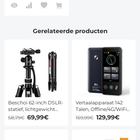
Gerelateerde producten
Beschoi 62-inch DSLR-
Vertaalapparaat 142
statief, lichtgewicht
Talen, Offline/4G/WiFi
compact aluminium
Vertaling - Voor Reizen
69,99€
129,99€
58,79€
159,99€
draagbaar camera-
en Fotografie -
reisstatief met
Kentfaith
kogelkop en draagtas