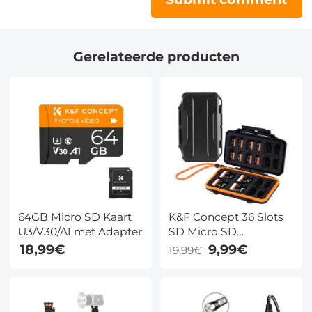
Gerelateerde producten
64GB Micro SD Kaart
K&F Concept 36 Slots
U3/V30/A1 met Adapter
SD Micro SD
Geheugenkaart Case,
18,99€
9,99€
19,99€
Waterbestendige SD
Kaarthouder, Anti-
Shock Kaart Draag
Opbergdoos voor 24