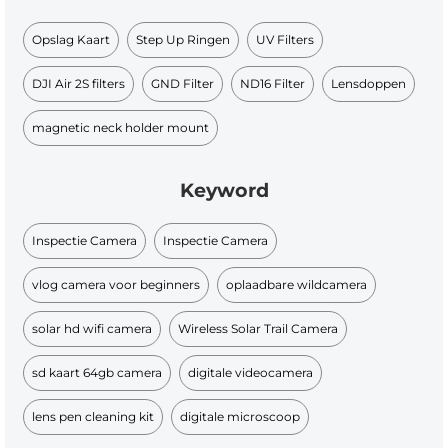
Opslag Kaart
Step Up Ringen
UV Filters
DJI Air 2S filters
GND Filter
ND16 Filter
Lensdoppen
magnetic neck holder mount
Keyword
Inspectie Camera
Inspectie Camera
vlog camera voor beginners
oplaadbare wildcamera
solar hd wifi camera
Wireless Solar Trail Camera
sd kaart 64gb camera
digitale videocamera
lens pen cleaning kit
digitale microscoop