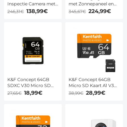
Inspectie Camera met
met Zonnepaneel en
Dubbele Lens en SD
Accu, 2K Resolutie,
138,99€
224,99€
246,31€
345,67€
Kaart / 10M
Kleur Nachtzicht en
Kabellengte
SD-kaart
K&F Concept 64GB
K&F Concept 64GB
SDXC V30 Micro SD
Micro SD Kaart A1 V30
Kaart voor 4K
voor
18,99€
28,99€
27,65€
38,99€
Bewakingscamera en
Bewakingscamera's
Dashcam
Dashcams en Drones