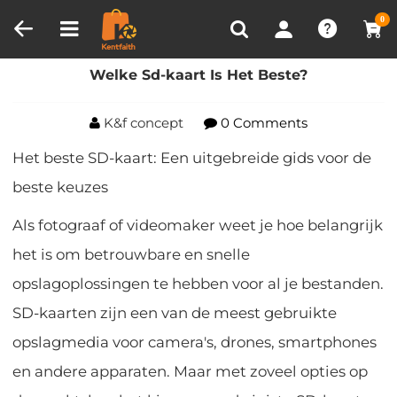
Productvergelijken (0)
RECENT BEKEKEN
0
Huis
Blog
Welke Sd-kaart Is Het Beste?
Welke Sd-kaart Is Het Beste?
K&f concept
0 Comments
Het beste SD-kaart: Een uitgebreide gids voor de
beste keuzes
Als fotograaf of videomaker weet je hoe belangrijk
het is om betrouwbare en snelle
opslagoplossingen te hebben voor al je bestanden.
SD-kaarten zijn een van de meest gebruikte
opslagmedia voor camera's, drones, smartphones
en andere apparaten. Maar met zoveel opties op