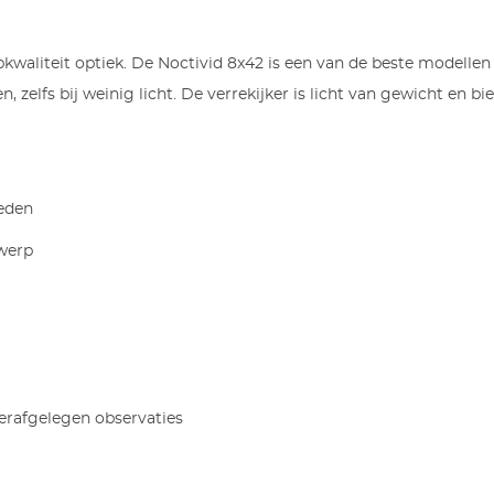
pkwaliteit optiek. De Noctivid 8x42 is een van de beste modellen
elfs bij weinig licht. De verrekijker is licht van gewicht en bi
heden
werp
 verafgelegen observaties