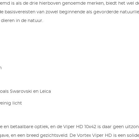
oemd is als de drie hierboven genoemde merken, biedt het wel deg
de basisvereisten van zowel beginnende als gevorderde natuurli
 dieren in de natuur.
n
oals Swarovski en Leica
inig licht
e en betaalbare optiek, en de Viper HD 10x42 is daar geen uitzo
ve, en een breed gezichtsveld. De Vortex Viper HD is een solide