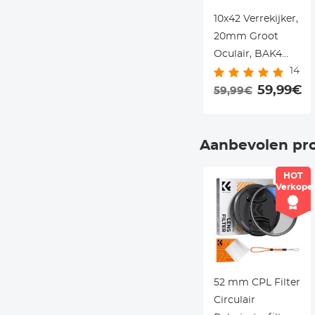
10x42 Verrekijker,
20mm Groot
Oculair, BAK4
14
Helder Lichtzicht,
voor Vogels
59,99€
59,99€
Kijken, Reizen,
Sport
Aanbevolen pr
HOT
Verkope
52 mm CPL Filter
Circulair