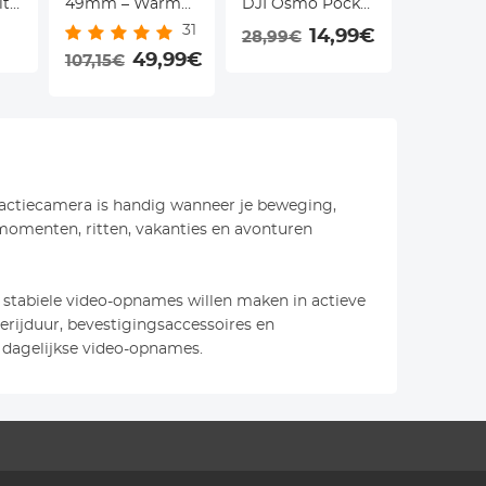
it
49mm – Warme
DJI Osmo Pocket
Filter N
31
Cinematic Gloed
3, uitgebreid
voor DJI
14,99€
28,99€
28,49€
voor Portret &
49,99€
montagebeugelframe
Pro – Mul
107,15€
Video, Nano
met cold shoe-
Coated G
Coating – K&F
bevestiging/1/4"
Lichte to
Concept
schroefgat,
Gemidde
geschikt voor
Omstand
actiecamerapoort
n actiecamera is handig wanneer je beweging,
momenten, ritten, vakanties en avonturen
ie stabiele video-opnames willen maken in actieve
terijduur, bevestigingsaccessoires en
f dagelijkse video-opnames.