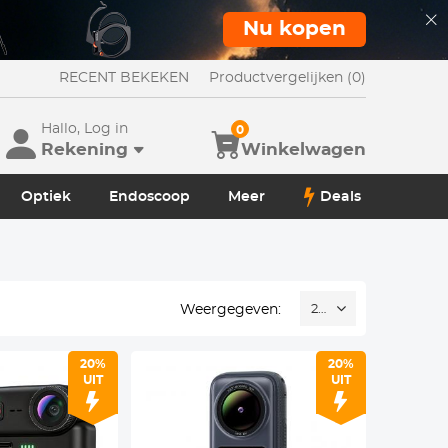
Nu kopen
RECENT BEKEKEN
Productvergelijken (0)
Hallo, Log in
0
Rekening
Winkelwagen
Optiek
Endoscoop
Meer
Deals
Weergegeven:
24
20%
20%
UIT
UIT