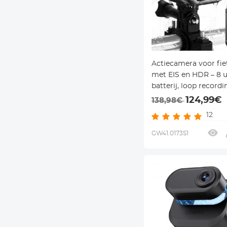
Actiecamera voor fie
met EIS en HDR – 8 
batterij, loop recordi
& 3 mounts – voor fie
124,99€
138,98€
motor en helm – Kent
12
GW41.0173S1