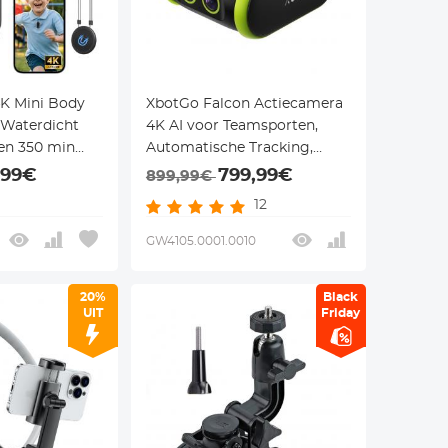
K Mini Body
XbotGo Falcon Actiecamera
 Waterdicht
4K AI voor Teamsporten,
 en 350 min
Automatische Tracking,
 POV-opnames
Dubbele Lens en
,99€
799,99€
899,99€
Livestreaming
12
GW4105.0001.0010
20%
Black
UIT
Friday