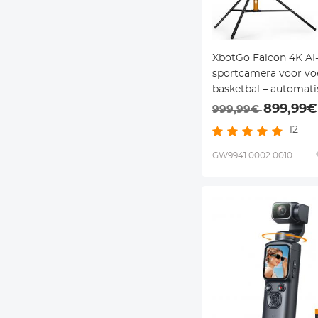
XbotGo Falcon 4K AI
sportcamera voor vo
basketbal – automati
tracking, livestreami
899,99€
999,99€
m statief
12
GW9941.0002.0010