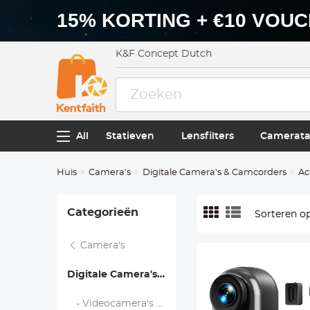
15% KORTING + €10 VOU
K&F Concept Dutch
All
Statieven
Lensfilters
Camerata
Huis
Camera's
Digitale Camera's & Camcorders
Ac
Categorieën
Sorteren op
Camera's
Digitale Camera's & Camcorders
- Videocamera's en camcorders