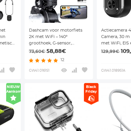
met
Dashcam voor motorfiets
Actiecamera 4
min
2K met WiFi – 140°
Camera, 30 m
netisch
groothoek, G-sensor,
met WiFi, EIS
n
loopopname & 64GB – voor
Batterij voor
58,88€
109
73,60€
129,99€
entfaith
motorfiets en e-bike –
12
Kentfaith
GW41.0161S1
GW41.0189S1A
NIEUW
Black
Aankomst
Friday