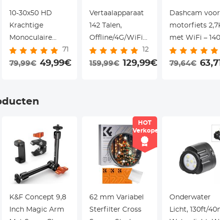
10-30x50 HD
Vertaalapparaat
Dashcam voor
Krachtige
142 Talen,
motorfiets 2,7
Monoculaire
Offline/4G/WiFi
met WiFi – 140
71
12
Laag Nachtzicht,
Vertaling - Voor
groothoek, G-
Waterdichte
49,99€
Reizen en
129,99€
sensor, loop
63,7
79,99€
159,99€
79,64€
Zoommonoculaire
Fotografie -
recording & 3
voor
Kentfaith
mounts – voor
Volwassenen
motor en e-bik
oducten
Vogels Kijken
Kentfaith
HOT
Wandelen Reizen
r
Verkoper
Concert Sport
Spel
K&F Concept 9,8
62 mm Variabel
Onderwater
Inch Magic Arm
Sterfilter Cross
Licht, 130ft/4