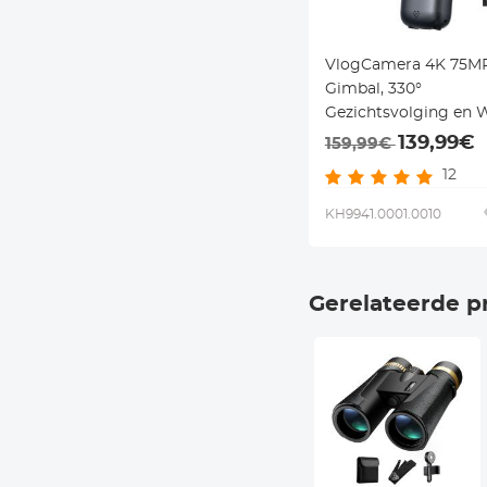
VlogCamera 4K 75M
Gimbal, 330°
Gezichtsvolging en W
Compacte Actiecam
139,99€
159,99€
12
KH9941.0001.0010
Gerelateerde p