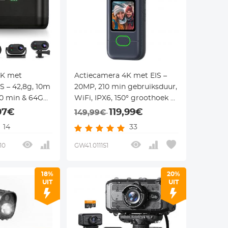
4K met
Actiecamera 4K met EIS –
S – 42,8g, 10m
20MP, 210 min gebruiksduur,
60 min & 64GB
WiFi, IPX6, 150° groothoek &
, snorkelen en
64GB – Kentfaith
97€
119,99€
149,99€
faith
14
33
10
GW41.0111S1
18%
20%
UIT
UIT