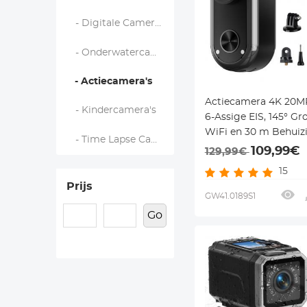
- Digitale Camera’s en Fotocamera’s
- Onderwatercamera's
- Actiecamera's
Actiecamera 4K 20M
- Kindercamera's
6-Assige EIS, 145° Gr
WiFi en 30 m Behuiz
- Time Lapse Cameras
109,99€
129,99€
15
Prijs
GW41.0189S1
Go