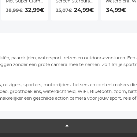
Met Super Clamp
Screen Starburst
Waterdicht, W
en Telefoonclip
Filter 4~8 Punten
Rood Blauw
32,99€
24,99€
34,99€
38,99€
25,07€
Met 1/4" en 3/8"
met 18 Laags
Licht, 1/4"-20
Schroefdraad
Coating
Interface
Scharnierende
Ultraslank
Frictiearm voor
Optisch Glas
Monitor,
Cameralensfilter
Ledlamp,
met 3
skiën, paardrijden, watersport, reizen en outdoor-avonturen. Ee
Webcam en
Reinigingsdoekjes
tleggen zonder een grote camera mee te nemen. Zo film je sport
Actioncamera
Nano Klear Serie
s, reizigers, sporters, motorrijders, fietsers en contentmakers d
-video, groothoeklens, waterdichtheid, WiFi, Bluetooth, zoom, bat
akkelijker een geschikte action camera voor jouw sport, reis o