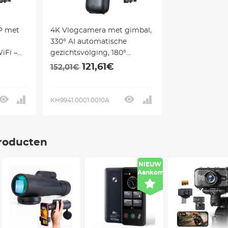
P met
4K Vlogcamera met gimbal,
330° AI automatische
iFi –
gezichtsvolging, 180°
era
draaibare lens, WiFi-
121,61€
152,01€
overdracht, draagbare
pocket vlogcamera voor
YouTube- & TikTok-
KH9941.0001.0010A
contentmakers, Kentfaith
roducten
NIEUW
Aankomst