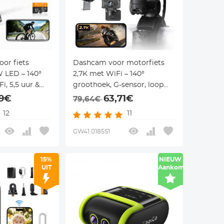
oor fiets
Dashcam voor motorfiets
 LED – 140°
2,7K met WiFi – 140°
i, 5,5 uur &
groothoek, G-sensor, loop
ets, e-step en
recording & 3 mounts – voor
99€
63,71€
79,64€
entfaith
motor en e-bike – Kentfaith
12
11
GW41.0185S1
15%
NIEUW
UIT
Aankomst