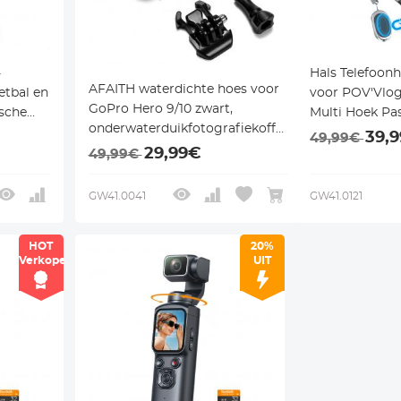
-
Hals Telefoonh
AFAITH waterdichte hoes voor
etbal en
voor POV'Vlog
GoPro Hero 9/10 zwart,
sche
Multi Hoek Pa
onderwaterduikfotografiekoffer
ng en 4
Cams Telefoo
39,
49,99€
voor GoPro Hero 9/10 zwart
29,99€
49,99€
GW41.0041
GW41.0121
HOT
20%
Verkoper
UIT