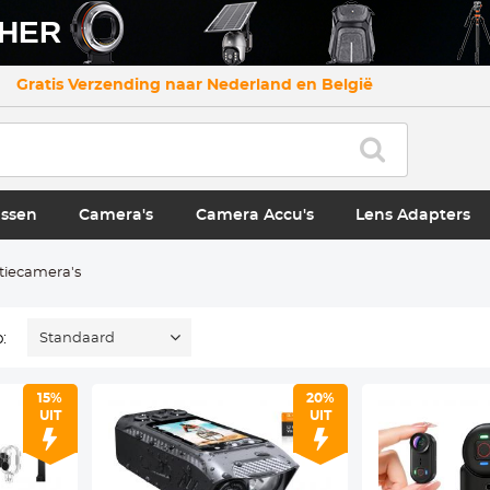
CHER
Gratis Verzending naar Nederland en België
ssen
Camera's
Camera Accu's
Lens Adapters
tiecamera's
:
Standaard
15%
20%
UIT
UIT