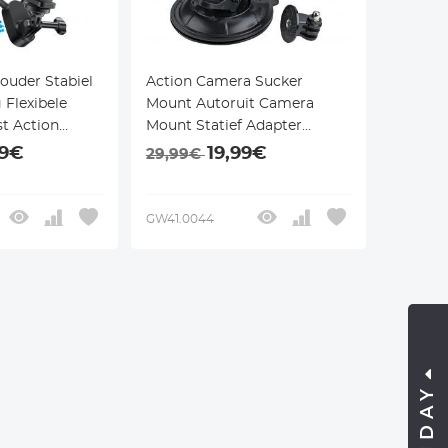
ouder Stabiel
Action Camera Sucker
 Flexibele
Mount Autoruit Camera
st Action
Mount Statief Adapter
ns
Universele Schroef
99€
19,99€
29,99€
Compatibel met Gopro Hero
Max, Hero 10 9 8 7 6 5 4
Zwart/AKASO EK7000/Brave
GW41.0044
4/Dragon Touch/DJI OSMO