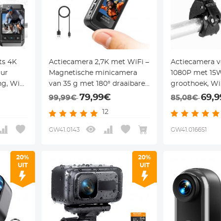
ts 4K
Actiecamera 2,7K met WiFi –
Actiecamera v
uur
Magnetische minicamera
1080P met 15W
ng, WiFi
van 35 g met 180° draaibare
groothoek, WiF
ts,
lens en 1,47-inch scherm –
64GB – voor fi
79,99€
69,
99,99€
85,08€
faith
Kentfaith
motorfiets – K
12
GW41.0143
GW41.0166S1
20%
20%
UIT
UIT