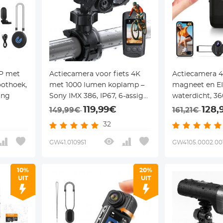
P met
Actiecamera voor fiets 4K
Actiecamera 
oothoek,
met 1000 lumen koplamp –
magneet en EI
ing
Sony IMX 386, IP67, 6-assige
waterdicht, 3
EIS, WiFi & geïntegreerde bel
– voor fietsen
119,99€
128,
149,99€
161,21€
– Kentfaith
vloggen – Kent
32
GW41.0109S1
GW4105.0002.00
10%
20%
UIT
UIT