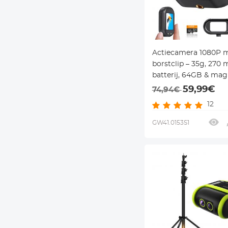
Actiecamera 1080P 
borstclip – 35g, 270 
batterij, 64GB & mag
– voor werk, reizen e
59,99€
74,94€
dagelijks gebruik – K
12
GW41.0153S1