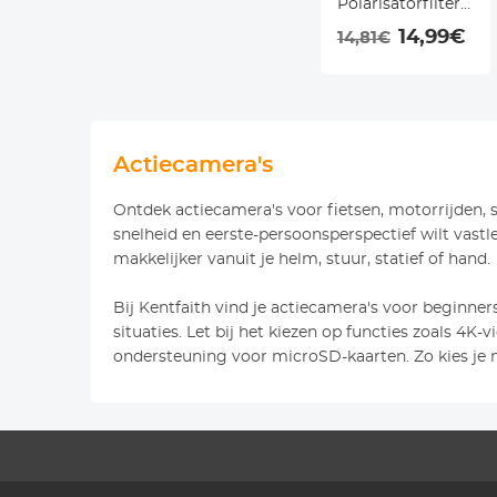
Polarisatorfilter
met Lensdop
14,99€
14,81€
Optisch Glas
Ultraslank 18
Meerlaags voor
Cameralens
Actiecamera's
Nano Klear Serie
Ontdek actiecamera's voor fietsen, motorrijden, 
snelheid en eerste-persoonsperspectief wilt vas
makkelijker vanuit je helm, stuur, statief of hand.
Bij Kentfaith vind je actiecamera's voor beginner
situaties. Let bij het kiezen op functies zoals 4K
ondersteuning voor microSD-kaarten. Zo kies je m