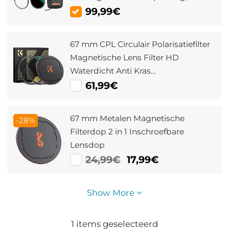
Xcel Serie Snelwisselsysteem
99,99€
67 mm CPL Circulair Polarisatiefilter
Magnetische Lens Filter HD
Waterdicht Anti Kras
Antireflecterend Nano Xcel Serie
61,99€
67 mm Metalen Magnetische
-28%
Filterdop 2 in 1 Inschroefbare
Lensdop
24,99€
17,99€
Show More
1
items geselecteerd