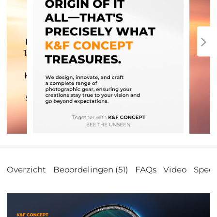
Overzicht
Beoordelingen (51)
FAQs
Video
Specif