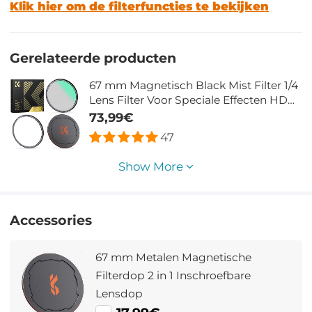
Klik hier om de filterfuncties te bekijken
Gerelateerde producten
67 mm Magnetisch Black Mist Filter 1/4
Lens Filter Voor Speciale Effecten HD
Meerlaags Gecoat Waterdicht /
73,99€
Krasbestendig / Antireflectie Nano Xcel
47
Serie
Show More
Accessories
67 mm Metalen Magnetische
Filterdop 2 in 1 Inschroefbare
Lensdop