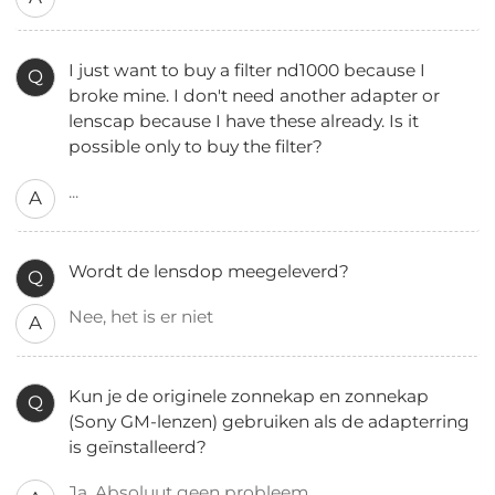
I just want to buy a filter nd1000 because I
Q
broke mine. I don't need another adapter or
lenscap because I have these already. Is it
possible only to buy the filter?
...
A
Wordt de lensdop meegeleverd?
Q
Nee, het is er niet
A
Kun je de originele zonnekap en zonnekap
Q
(Sony GM-lenzen) gebruiken als de adapterring
is geïnstalleerd?
Ja. Absoluut geen probleem.