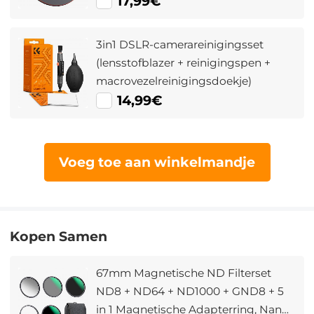
17,99€
3in1 DSLR-camerareinigingsset
(lensstofblazer + reinigingspen +
macrovezelreinigingsdoekje)
14,99€
Voeg toe aan winkelmandje
Kopen Samen
67mm Magnetische ND Filterset
ND8 + ND64 + ND1000 + GND8 + 5
in 1 Magnetische Adapterring, Nano