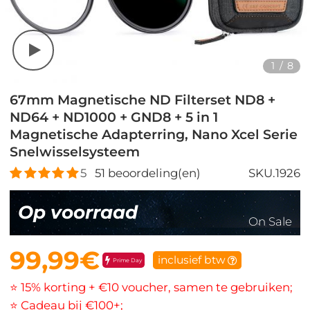
1
/
8
67mm Magnetische ND Filterset ND8 +
ND64 + ND1000 + GND8 + 5 in 1
Magnetische Adapterring, Nano Xcel Serie
Snelwisselsysteem
5
51
beoordeling(en)
SKU.1926
Op voorraad
On Sale
99,99€
inclusief btw
Prime Day
⭐ 15% korting + €10 voucher, samen te gebruiken;
⭐ Cadeau bij €100+;