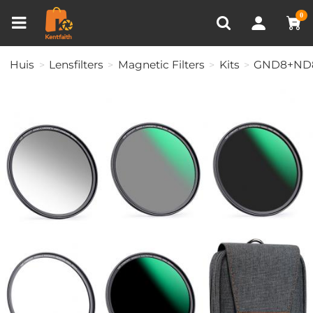
Productvergelijken (0)
RECENT BEKEKEN
0
Huis
Lensfilters
Magnetic Filters
Kits
GND8+ND8