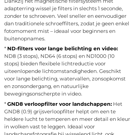
Dankzij het magnetische filtersysteem met
adapterring wissel je filters in slechts 1 seconde,
zonder te schroeven. Veel sneller en eenvoudiger
dan traditionele schroeffilters, zodat je geen enkel
fotomoment mist – ideaal voor beginners en
buitenopnames.
*
ND-filters voor lange belichting en video:
ND8 (3 stops), ND64 (6 stops) en ND1000 (10
stops) bieden flexibele lichtreductie voor
uiteenlopende lichtomstandigheden. Geschikt
voor lange belichting, watervallen, zonsopkomst
en zonsondergang, en natuurlijke
bewegingsonscherpte in video.
*
GND8 verloopfilter voor landschappen:
Het
GND8 (0.9) grijsverloopfilter helpt om een te
heldere lucht te temperen en meer detail en kleur
in wolken vast te leggen. Ideaal voor
landschapsfotografie bij wisselend licht, ook