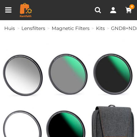
Productvergelijken (0)
RECENT BEKEKEN
0
Huis
Lensfilters
Magnetic Filters
Kits
GND8+ND8