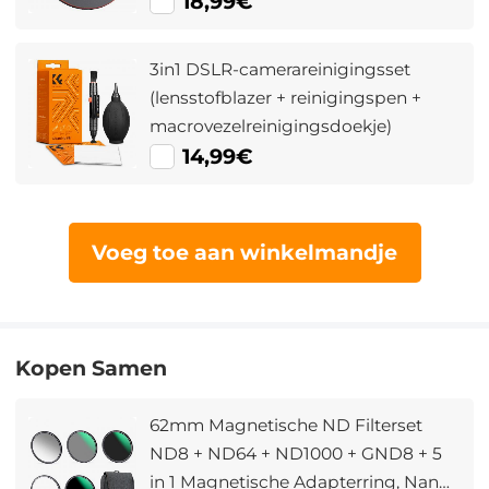
18,99€
3in1 DSLR-camerareinigingsset
(lensstofblazer + reinigingspen +
macrovezelreinigingsdoekje)
14,99€
Voeg toe aan winkelmandje
Kopen Samen
62mm Magnetische ND Filterset
ND8 + ND64 + ND1000 + GND8 + 5
in 1 Magnetische Adapterring, Nano