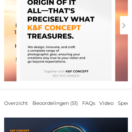
Overzicht
Beoordelingen (51)
FAQs
Video
Specif