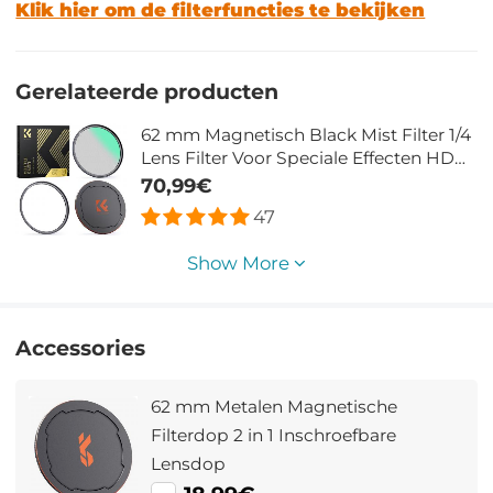
Klik hier om de filterfuncties te bekijken
Gerelateerde producten
62 mm Magnetisch Black Mist Filter 1/4
Lens Filter Voor Speciale Effecten HD
Meerlaags Gecoat Waterdicht /
70,99€
Krasbestendig / Antireflectie Nano Xcel
47
Serie
Show More
Accessories
62 mm Metalen Magnetische
Filterdop 2 in 1 Inschroefbare
Lensdop