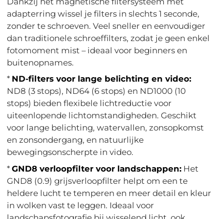
Dankzij het magnetische filtersysteem met
adapterring wissel je filters in slechts 1 seconde,
zonder te schroeven. Veel sneller en eenvoudiger
dan traditionele schroeffilters, zodat je geen enkel
fotomoment mist – ideaal voor beginners en
buitenopnames.
*
ND-filters voor lange belichting en video:
ND8 (3 stops), ND64 (6 stops) en ND1000 (10
stops) bieden flexibele lichtreductie voor
uiteenlopende lichtomstandigheden. Geschikt
voor lange belichting, watervallen, zonsopkomst
en zonsondergang, en natuurlijke
bewegingsonscherpte in video.
*
GND8 verloopfilter voor landschappen:
Het
GND8 (0.9) grijsverloopfilter helpt om een te
heldere lucht te temperen en meer detail en kleur
in wolken vast te leggen. Ideaal voor
landschapsfotografie bij wisselend licht, ook