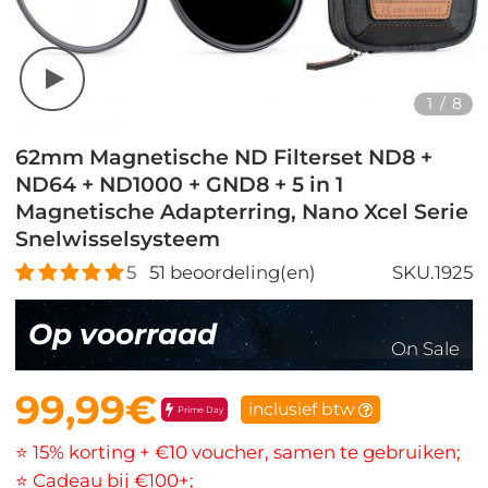
1
/
8
62mm Magnetische ND Filterset ND8 +
ND64 + ND1000 + GND8 + 5 in 1
Magnetische Adapterring, Nano Xcel Serie
Snelwisselsysteem
5
51
beoordeling(en)
SKU.1925
Op voorraad
On Sale
99,99€
inclusief btw
Prime Day
⭐ 15% korting + €10 voucher, samen te gebruiken;
⭐ Cadeau bij €100+;