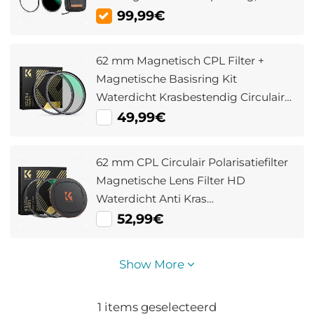
Xcel Serie Snelwisselsysteem
99,99€
62 mm Magnetisch CPL Filter +
Magnetische Basisring Kit
Waterdicht Krasbestendig Circulair
Polarisatiefilter Met 28 Multi
49,99€
Coatings Nano Xcel Serie
62 mm CPL Circulair Polarisatiefilter
Magnetische Lens Filter HD
Waterdicht Anti Kras
Antireflecterend Nano Xcel Serie
52,99€
Show More
1
items geselecteerd