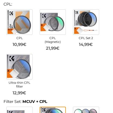
CPL:
CPL
CPL
CPL Set 2
(Magnetic)
10,99€
14,99€
21,99€
Ultra-thin CPL
filter
12,99€
Filter Set:
MCUV + CPL