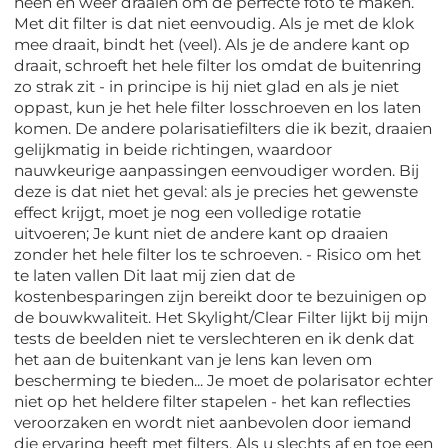
heen en weer draaien om de perfecte foto te maken.
Met dit filter is dat niet eenvoudig. Als je met de klok
mee draait, bindt het (veel). Als je de andere kant op
draait, schroeft het hele filter los omdat de buitenring
zo strak zit - in principe is hij niet glad en als je niet
oppast, kun je het hele filter losschroeven en los laten
komen. De andere polarisatiefilters die ik bezit, draaien
gelijkmatig in beide richtingen, waardoor
nauwkeurige aanpassingen eenvoudiger worden. Bij
deze is dat niet het geval: als je precies het gewenste
effect krijgt, moet je nog een volledige rotatie
uitvoeren; Je kunt niet de andere kant op draaien
zonder het hele filter los te schroeven. - Risico om het
te laten vallen Dit laat mij zien dat de
kostenbesparingen zijn bereikt door te bezuinigen op
de bouwkwaliteit. Het Skylight/Clear Filter lijkt bij mijn
tests de beelden niet te verslechteren en ik denk dat
het aan de buitenkant van je lens kan leven om
bescherming te bieden... Je moet de polarisator echter
niet op het heldere filter stapelen - het kan reflecties
veroorzaken en wordt niet aanbevolen door iemand
die ervaring heeft met filters. Als u slechts af en toe een