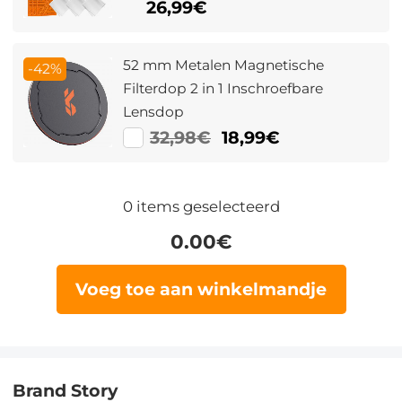
18 Meerlaagse Coatings Nano Klear
26,99€
Serie
52 mm Metalen Magnetische
-42%
Filterdop 2 in 1 Inschroefbare
Lensdop
32,98€
18,99€
0
items geselecteerd
0.00
€
Voeg toe aan winkelmandje
Brand Story