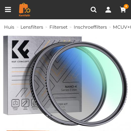
Productvergelijken (0)
RECENT BEKEKEN
0
Huis
Lensfilters
Filterset
Inschroeffilters
MCUV+CP