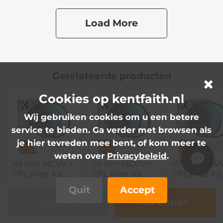
Xcel Serie (Kan
Xcel Serie (Kan
Worden
Worden
Load More
Gebruikt Om
Gebruikt Om
Zonsverduisteringen
Zonsverduisteringen
Te Fotograferen)
Te
Fotograferen),Niet
bezorgd vóór 12
Gerelateerde producten
augustus
Cookies op kentfaith.nl
Wij gebruiken cookies om u een betere
service te bieden. Ga verder met browsen als
je hier tevreden mee bent, of kom meer te
weten over
Privacybeleid
.
49 mm MCUV +
55 mm MCUV +
67 mm MCUV
CPL Filter Kit
CPL Filter Kit
CPL Filter Kit
Circulair
Circulair
Circulair
26,99€
26,99€
28,99€
Quit
Accept
Polarisatiefilter
Polarisatiefilter
Polarisatiefilt
Vergriffen
Nu kopen
en MCUV
en MCUV
en MCUV
Beschermingsfilter
Beschermingsfilter
Beschermings