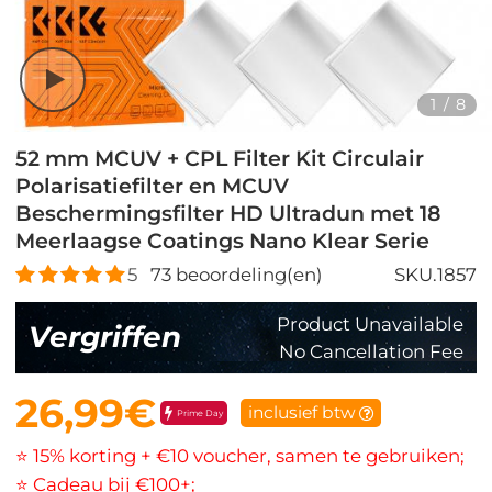
1
/
8
52 mm MCUV + CPL Filter Kit Circulair
Polarisatiefilter en MCUV
Beschermingsfilter HD Ultradun met 18
Meerlaagse Coatings Nano Klear Serie
5
73
beoordeling(en)
SKU.1857
Product Unavailable
Vergriffen
No Cancellation Fee
26,99€
inclusief btw
Prime Day
⭐ 15% korting + €10 voucher, samen te gebruiken;
⭐ Cadeau bij €100+;