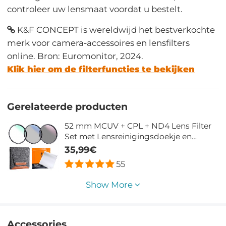
controleer uw lensmaat voordat u bestelt.
K&F CONCEPT is wereldwijd het bestverkochte
merk voor camera-accessoires en lensfilters
online. Bron: Euromonitor, 2024.
Klik hier om de filterfuncties te bekijken
Gerelateerde producten
52 mm MCUV + CPL + ND4 Lens Filter
Set met Lensreinigingsdoekje en
Filterzak Nano Klear Serie
35,99€
55
Show More
Accessories