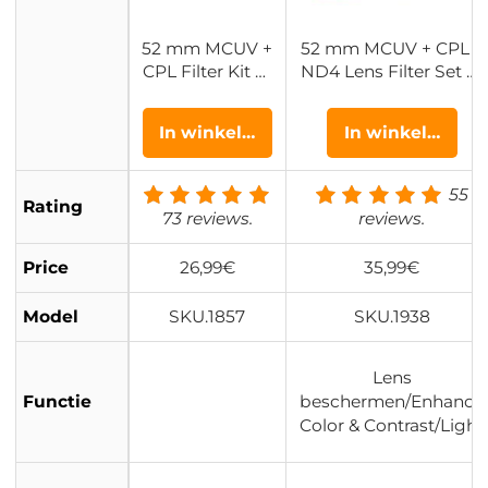
52 mm MCUV +
52 mm MCUV + CPL +
CPL Filter Kit Ci
ND4 Lens Filter Set m
rculair Polarisat
et Lensreinigingsdoe
iefilter en MCU
kje en Filterzak Nano
In winkelwagen
In winkelwage
V Bescherming
Klear Serie
sfilter HD Ultra
dun met 18 Me
55
Rating
erlaagse Coatin
73 reviews.
reviews.
gs Nano Klear
Serie
Price
26,99€
35,99€
Model
SKU.1857
SKU.1938
Lens
Functie
beschermen/Enhance
Color & Contrast/Light