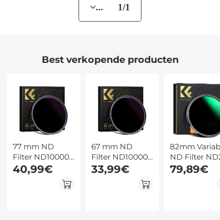
... 1/1
Best verkopende producten
77 mm ND
67 mm ND
82mm Variab
Filter ND100000
Filter ND100000
ND Filter ND
Zonnefilter 16.6
40,99€
Zonnefilter 16.6
33,99€
ND400 (1 - 9
79,89€
Stops Solide
Stops Solide
Stops) Lensfi
Neutrale
Neutrale
Waterdicht e
Dichtheid Filter
Dichtheid Filter
Krasbestend
Voor DSLR
Voor DSLR
Nano Xcel Se
Camera Nano
Camera Nano