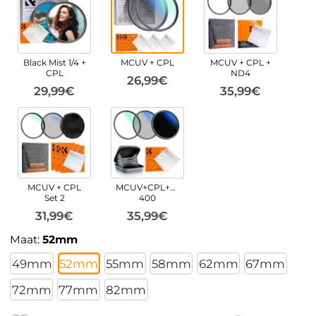
Black Mist 1/4 +
MCUV + CPL
MCUV + CPL +
CPL
ND4
26,99€
29,99€
35,99€
MCUV + CPL
MCUV+CPL+ND2-
Set 2
400
31,99€
35,99€
Maat:
52mm
49mm
52mm
55mm
58mm
62mm
67mm
72mm
77mm
82mm