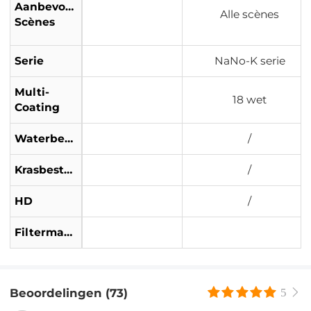
Aanbevolen
Alle scènes
Scènes
Serie
NaNo-K serie
Multi-
18 wet
Coating
Waterbestendig
/
Krasbestendig
/
HD
/
Filtermateriaal
Beoordelingen (73)
5