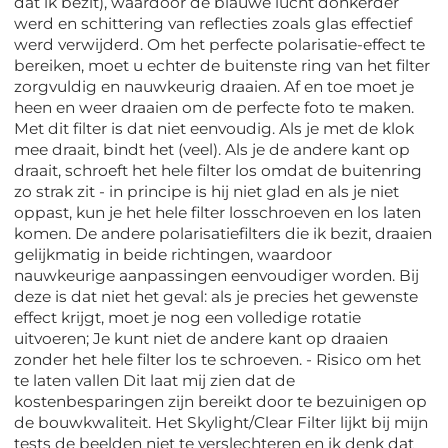
dat ik bezit), waardoor de blauwe lucht donkerder
werd en schittering van reflecties zoals glas effectief
werd verwijderd. Om het perfecte polarisatie-effect te
bereiken, moet u echter de buitenste ring van het filter
zorgvuldig en nauwkeurig draaien. Af en toe moet je
heen en weer draaien om de perfecte foto te maken.
Met dit filter is dat niet eenvoudig. Als je met de klok
mee draait, bindt het (veel). Als je de andere kant op
draait, schroeft het hele filter los omdat de buitenring
zo strak zit - in principe is hij niet glad en als je niet
oppast, kun je het hele filter losschroeven en los laten
komen. De andere polarisatiefilters die ik bezit, draaien
gelijkmatig in beide richtingen, waardoor
nauwkeurige aanpassingen eenvoudiger worden. Bij
deze is dat niet het geval: als je precies het gewenste
effect krijgt, moet je nog een volledige rotatie
uitvoeren; Je kunt niet de andere kant op draaien
zonder het hele filter los te schroeven. - Risico om het
te laten vallen Dit laat mij zien dat de
kostenbesparingen zijn bereikt door te bezuinigen op
de bouwkwaliteit. Het Skylight/Clear Filter lijkt bij mijn
tests de beelden niet te verslechteren en ik denk dat