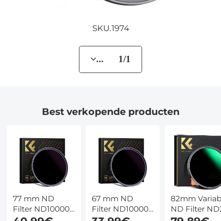
SKU.1974
... 1/1
Best verkopende producten
77 mm ND
67 mm ND
82mm Variab
Filter ND100000
Filter ND100000
ND Filter ND
Zonnefilter 16.6
Zonnefilter 16.6
ND400 (1 - 9