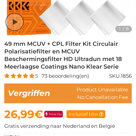
1
/
8
49 mm MCUV + CPL Filter Kit Circulair
Polarisatiefilter en MCUV
Beschermingsfilter HD Ultradun met 18
Meerlaagse Coatings Nano Klear Serie
5
73
beoordeling(en)
SKU.1856
Product Unavailable
Vergriffen
No Cancellation Fee
26,99€
inclusief btw
Prime Day
Gratis verzending naar Nederland en België