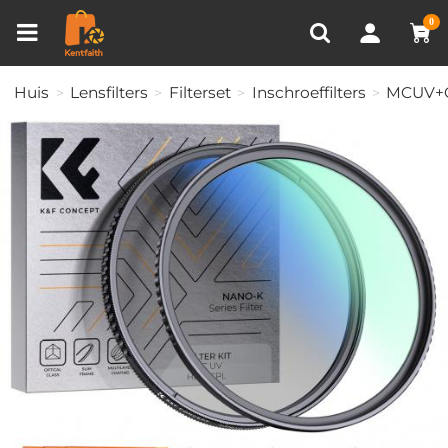
Productvergelijken (0)
RECENT BEKEKEN
0
Huis
Lensfilters
Filterset
Inschroeffilters
MCUV+CP