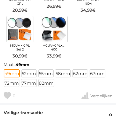
CPL
ND4
26,99€
28,99€
34,99€
MCUV + CPL
MCUV+CPL+ND2-
Set 2
400
30,99€
33,99€
Maat:
49mm
49mm
52mm
55mm
58mm
62mm
67mm
72mm
77mm
82mm
0
Vergelijken
Veilige transactie