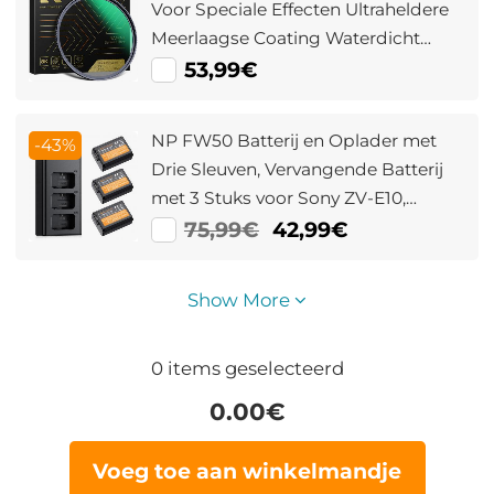
Voor Speciale Effecten Ultraheldere
Meerlaagse Coating Waterdicht
Krasbestendig En Antireflecterend
53,99€
Nano Xcel Serie
NP FW50 Batterij en Oplader met
-43%
Drie Sleuven, Vervangende Batterij
met 3 Stuks voor Sony ZV-E10,
A6000, A6300, A6400, A6500, A5000,
75,99€
42,99€
A5100, A7, A7II, A7R, A7RII, A7S, A7SII,
RX10, 1100mAh
Show More
0
items geselecteerd
0.00
€
Voeg toe aan winkelmandje