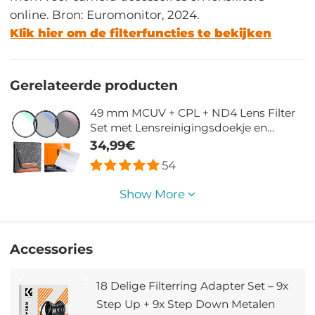
online. Bron: Euromonitor, 2024.
Klik hier om de filterfuncties te bekijken
Gerelateerde producten
49 mm MCUV + CPL + ND4 Lens Filter
Set met Lensreinigingsdoekje en
Filterzak Nano Klear Serie
34,99€
54
Show More
Accessories
18 Delige Filterring Adapter Set – 9x
Step Up + 9x Step Down Metalen