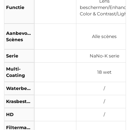
Lens
Functie
beschermen/Enhance
Color & Contrast/Light
Aanbevolen
Alle scènes
Scènes
Serie
NaNo-K serie
Multi-
18 wet
Coating
Waterbestendig
/
Krasbestendig
/
HD
/
Filtermateriaal