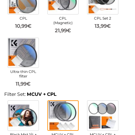
CPL
CPL
CPL Set 2
(Magnetic)
10,99€
13,99€
21,99€
Ultra-thin CPL
filter
11,99€
Filter Set:
MCUV + CPL
Black Mist 1/4 +
MCUV + CPL
MCUV + CPL +