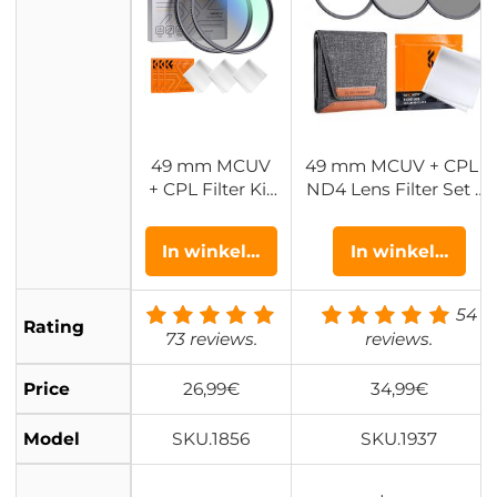
49 mm MCUV
49 mm MCUV + CPL +
+ CPL Filter Kit
ND4 Lens Filter Set m
Circulair Polaris
et Lensreinigingsdoe
atiefilter en MC
kje en Filterzak Nano
In winkelwagen
In winkelwage
UV Beschermin
Klear Serie
gsfilter HD Ultr
adun met 18 M
54
Rating
eerlaagse Coati
73 reviews.
reviews.
ngs Nano Klear
Serie
Price
26,99€
34,99€
Model
SKU.1856
SKU.1937