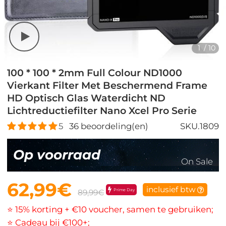
1
/
10
100 * 100 * 2mm Full Colour ND1000
Vierkant Filter Met Beschermend Frame
HD Optisch Glas Waterdicht ND
Lichtreductiefilter Nano Xcel Pro Serie
5
36
beoordeling(en)
SKU.1809
Op voorraad
On Sale
62,99€
inclusief btw
Prime Day
89,99€
⭐ 15% korting + €10 voucher, samen te gebruiken;
⭐ Cadeau bij €100+;