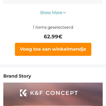
Show More
1
items geselecteerd
62.99
€
Voeg toe aan winkelmandje
Brand Story