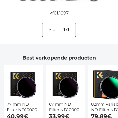
kf01.1997
... 1/1
Best verkopende producten
77 mm ND
67 mm ND
82mm Variab
Filter ND100000
Filter ND100000
ND Filter ND
Zonnefilter 16.6
40,99€
Zonnefilter 16.6
33,99€
ND400 (1 - 9
79,89€