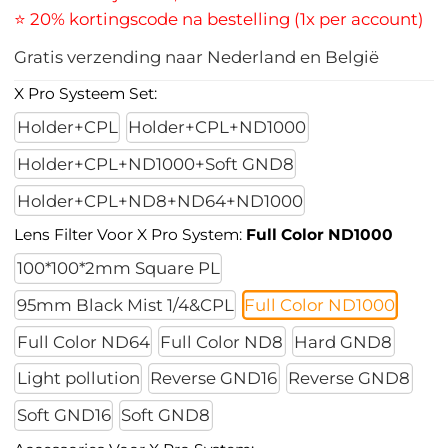
⭐ 20% kortingscode na bestelling (1x per account)
Gratis verzending naar Nederland en België
X Pro Systeem Set:
Holder+CPL
Holder+CPL+ND1000
Holder+CPL+ND1000+Soft GND8
Holder+CPL+ND8+ND64+ND1000
Lens Filter Voor X Pro System:
Full Color ND1000
100*100*2mm Square PL
95mm Black Mist 1/4&CPL
Full Color ND1000
Full Color ND64
Full Color ND8
Hard GND8
Light pollution
Reverse GND16
Reverse GND8
Soft GND16
Soft GND8